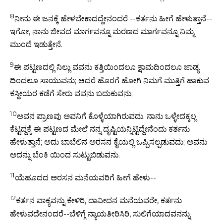
8
ನೀನು ಈ ಜನಕ್ಕೆ ಹೇಳಬೇಕಾದದ್ದೇನಂದರೆ --ಕರ್ತನು ಹೀಗೆ ಹೇಳುತ್ತಾನೆ--
ಇಗೋ, ನಾನು ಜೀವದ ಮಾರ್ಗವನ್ನೂ ಮರಣದ ಮಾರ್ಗವನ್ನೂ ನಿಮ್ಮ
ಮುಂದೆ ಇಡುತ್ತೇನೆ.
9
ಈ ಪಟ್ಟಣದಲ್ಲಿ ನಿಲ್ಲು ವವನು ಕತ್ತಿಯಿಂದಲೂ ಕ್ಷಾಮದಿಂದಲೂ ಜಾಡ್ಯ
ದಿಂದಲೂ ಸಾಯುವನು; ಆದರೆ ಹೊರಗೆ ಹೋಗಿ ನಿಮಗೆ ಮುತ್ತಿಗೆ ಹಾಕುವ
ಕಸ್ದೀಯರ ಕಡೆಗೆ ಸೇರು ವವನು ಬದುಕುವನು;
10
ಅವನ ಪ್ರಾಣವು ಅವನಿಗೆ ಕೊಳ್ಳೆಯಾಗಿರುವದು. ನಾನು ಒಳ್ಳೇದಕ್ಕಲ್ಲ
ಕೆಟ್ಟದ್ದಕ್ಕೆ ಈ ಪಟ್ಟಣದ ಮೇಲೆ ನನ್ನ ದೃಷ್ಟಿಯನ್ನಿಟ್ಟಿದ್ದೇನೆಂದು ಕರ್ತನು
ಹೇಳುತ್ತಾನೆ; ಅದು ಬಾಬೆಲಿನ ಅರಸನ ಕೈಯಲ್ಲಿ ಒಪ್ಪಿಸಲ್ಪಡುವದು; ಅವನು
ಅದನ್ನು ಬೆಂಕಿ ಯಿಂದ ಸುಟ್ಟುಬಿಡುವನು.
11
ಯೆಹೂದದ ಅರಸನ ಮನೆಯವರಿಗೆ ಹೀಗೆ ಹೇಳು--
12
ಕರ್ತನ ವಾಕ್ಯವನ್ನು ಕೇಳಿರಿ, ದಾವೀದನ ಮನೆಯವರೇ, ಕರ್ತನು
ಹೇಳುವದೇನಂದರೆ--ಬೆಳಿಗ್ಗೆ ನ್ಯಾಯತೀರಿಸಿರಿ, ಸುಲಿಗೆಯಾದವನನ್ನು