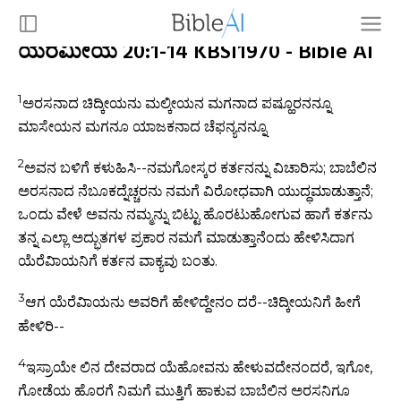
ಯೆರೆಮೀಯ 20:1-14 KBSI1970 - Bible AI
1
ಅರಸನಾದ ಚಿದ್ಕೀಯನು ಮಲ್ಕೀಯನ ಮಗನಾದ ಪಷ್ಹೂರನನ್ನೂ
ಮಾಸೇಯನ ಮಗನೂ ಯಾಜಕನಾದ ಚೆಫನ್ಯನನ್ನೂ
2
ಅವನ ಬಳಿಗೆ ಕಳುಹಿಸಿ--ನಮಗೋಸ್ಕರ ಕರ್ತನನ್ನು ವಿಚಾರಿಸು; ಬಾಬೆಲಿನ
ಅರಸನಾದ ನೆಬೂಕದ್ನೆಚ್ಚರನು ನಮಗೆ ವಿರೋಧವಾಗಿ ಯುದ್ಧಮಾಡುತ್ತಾನೆ;
ಒಂದು ವೇಳೆ ಅವನು ನಮ್ಮನ್ನು ಬಿಟ್ಟು ಹೊರಟುಹೋಗುವ ಹಾಗೆ ಕರ್ತನು
ತನ್ನ ಎಲ್ಲಾ ಅದ್ಭುತಗಳ ಪ್ರಕಾರ ನಮಗೆ ಮಾಡುತ್ತಾನೆಂದು ಹೇಳಿಸಿದಾಗ
ಯೆರೆವಿಾಯನಿಗೆ ಕರ್ತನ ವಾಕ್ಯವು ಬಂತು.
3
ಆಗ ಯೆರೆವಿಾಯನು ಅವರಿಗೆ ಹೇಳಿದ್ದೇನಂ ದರೆ--ಚಿದ್ಕೀಯನಿಗೆ ಹೀಗೆ
ಹೇಳಿರಿ--
4
ಇಸ್ರಾಯೇ ಲಿನ ದೇವರಾದ ಯೆಹೋವನು ಹೇಳುವದೇನಂದರೆ, ಇಗೋ,
ಗೋಡೆಯ ಹೊರಗೆ ನಿಮಗೆ ಮುತ್ತಿಗೆ ಹಾಕುವ ಬಾಬೆಲಿನ ಅರಸನಿಗೂ