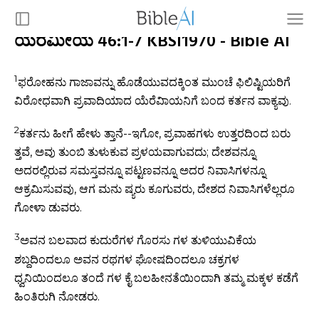
ಯೆರೆಮೀಯ 46:1-7 KBSI1970 - Bible AI
1
ಫರೋಹನು ಗಾಜಾವನ್ನು ಹೊಡೆಯುವದಕ್ಕಿಂತ ಮುಂಚೆ ಫಿಲಿಷ್ಟಿಯರಿಗೆ
ವಿರೋಧವಾಗಿ ಪ್ರವಾದಿಯಾದ ಯೆರೆವಿಾಯನಿಗೆ ಬಂದ ಕರ್ತನ ವಾಕ್ಯವು.
2
ಕರ್ತನು ಹೀಗೆ ಹೇಳು ತ್ತಾನೆ--ಇಗೋ, ಪ್ರವಾಹಗಳು ಉತ್ತರದಿಂದ ಬರು
ತ್ತವೆ, ಅವು ತುಂಬಿ ತುಳುಕುವ ಪ್ರಳಯವಾಗುವದು; ದೇಶವನ್ನೂ
ಅದರಲ್ಲಿರುವ ಸಮಸ್ತವನ್ನೂ ಪಟ್ಟಣವನ್ನೂ ಅದರ ನಿವಾಸಿಗಳನ್ನೂ
ಆಕ್ರಮಿಸುವವು, ಆಗ ಮನು ಷ್ಯರು ಕೂಗುವರು, ದೇಶದ ನಿವಾಸಿಗಳೆಲ್ಲರೂ
ಗೋಳಾ ಡುವರು.
3
ಅವನ ಬಲವಾದ ಕುದುರೆಗಳ ಗೊರಸು ಗಳ ತುಳಿಯುವಿಕೆಯ
ಶಬ್ದದಿಂದಲೂ ಅವನ ರಥಗಳ ಘೋಷದಿಂದಲೂ ಚಕ್ರಗಳ
ಧ್ವನಿಯಿಂದಲೂ ತಂದೆ ಗಳ ಕೈ ಬಲಹೀನತೆಯಿಂದಾಗಿ ತಮ್ಮ ಮಕ್ಕಳ ಕಡೆಗೆ
ಹಿಂತಿರುಗಿ ನೋಡರು.