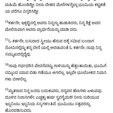
ಮಹಿಮೆ ಹೊಂದಿದ್ದೀ; ನೀನು ದೇಶದ ಮೇರೆಗಳನ್ನೆಲ್ಲಾ ಭೂಮಿಯ ಕಟ್ಟಕಡೆ
ಯ ವರೆಗೂ ವಿಸ್ತರಿಸಿದ್ದೀ.
16
ಕರ್ತನೇ, ಇಕ್ಕಟ್ಟಿನಲ್ಲಿ ಅವರು ನಿನ್ನನ್ನು ಹುಡುಕಿದರು, ನಿನ್ನ ಶಿಕ್ಷೆ ಅವರ
ಮೇಲಿರುವಾಗ ಅವರು ಪ್ರಾರ್ಥನೆಯನ್ನು ಮಾಡಿ ದರು.
17
ಓ ಕರ್ತನೇ, ಬಸುರಾದ ಸ್ತ್ರೀಯು ಹೆರುವ ದಕ್ಕೆ ಸವಿಾಪ ಬಂದಾಗ
ನೋವಿನಲ್ಲಿದ್ದು ತನ್ನ ಬೇನೆ ಯಲ್ಲಿ ಅರಚುವಂತೆ ಓ ಕರ್ತನೇ, ನಾವು ನಿನ್ನ
ಸಮ್ಮುಖದಲ್ಲಿದ್ದೆವು.
18
ನಾವು ಗರ್ಭಧರಿಸಿ ವೇದನೆಪಟ್ಟು ಗಾಳಿಯನ್ನು ಹೆತ್ತಂತಾಯಿತು, ಭೂಮಿಗೆ
ನಮ್ಮಿಂದ ಯಾವ ಬಿಡು ಗಡೆಯೂ ಆಗಲಿಲ್ಲ. ಇಲ್ಲವೇ ಭೂಲೋಕದ ನಿವಾಸಿ
ಗಳು ಬೀಳಲಿಲ್ಲ.
19
ಮೃತರಾದ ನಿನ್ನ ಜನರು ಬದುಕುವರು, ನನ್ನವರ ಹೆಣಗಳು ಏಳುವವು;
ದೂಳಿನ ನಿವಾಸಿಗಳೇ; ಎಚ್ಚತ್ತು ಹರ್ಷ ಸ್ವರಗೈಯಿರಿ! ನೀನು ಸುರಿಯುವ
ಇಬ್ಬನಿಯು ಇಬ್ಬನಿಯ ಸಸ್ಯಗಳಂತಿವೆ. ಭೂಮಿಯು ಸತ್ತವರನ್ನು
ಹೊರಪಡಿಸುವದು.