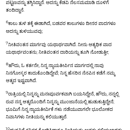
ಪಟ್ಟಣವನ್ನು ತಗ್ಗಿಸಿದ್ದಾನೆ. ಅದನ್ನು ಕೆಡವಿ ನೆಲಸಮಮಾಡಿ ದೂಳಿಗೆ
ತಂದಿದ್ದಾನೆ.
6
ಕಾಲು ತುಳಿ ತಕ್ಕೆ ಈಡಾಗಿದೆ, ಬಡವರ ಕಾಲುಗಳೂ ದೀನರ ಪಾದಗಳೂ
ಅದನ್ನು ತುಳಿಯುವವು;
7
ನೀತಿವಂತನ ಮಾರ್ಗವು ಯಥಾರ್ಥವಾಗಿದೆ. ನೀನು ಅತ್ಯಧಿಕ ವಾದ
ಯಥಾರ್ಥವಂತನು; ನೀತಿವಂತನ ದಾರಿಯನ್ನು ತೂಗಿ ನೋಡುತ್ತೀ;
8
ಹೌದು, ಓ ಕರ್ತನೇ, ನಿನ್ನ ನ್ಯಾಯತೀರ್ಪಿನ ಮಾರ್ಗದಲ್ಲಿ ನಾವು
ನಿನಗೋಸ್ಕರ ಕಾದುಕೊಂಡಿದ್ದೇವೆ; ನಿನ್ನ ಹೆಸರಿನ ನೆನಪಿನ ಕಡೆಗೆ ನಮ್ಮ
ಆತ್ಮದ ಇಷ್ಟವಾಗಿದೆ.
9
ರಾತ್ರಿಯಲ್ಲಿ ನಿನ್ನನ್ನು ಮನಃಪೂರ್ವಕವಾಗಿ ಬಯಸಿದ್ದೇನೆ, ಹೌದು, ನನ್ನಲ್ಲಿ
ರುವ ನನ್ನ ಆತ್ಮದೊಂದಿಗೆ ನಿನ್ನನ್ನು ಮುಂಜಾನೆಯಲ್ಲಿ ಹುಡುಕುತ್ತಿದ್ದೇನೆ;
ಭೂಮಿಗೆ ನಿನ್ನ ನ್ಯಾಯತೀರ್ವಿಕೆ ಗಳು ನಡೆಯುವಾಗಲೇ ಭೂಲೋಕದ
ನಿವಾಸಿಗಳು ನೀತಿಯನ್ನು ಕಲಿಯುತ್ತಾರೆ.
10