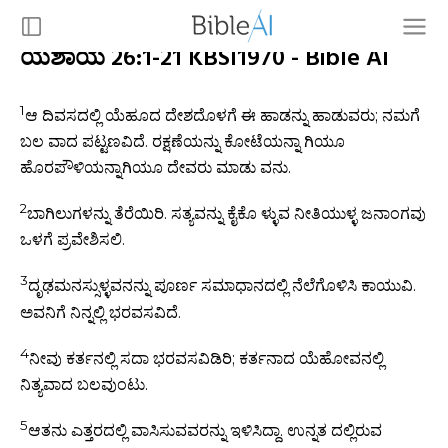
ಯೆಶಾಯ 26:1-21 KBSI1970 - Bible AI
1
ಆ ದಿವಸದಲ್ಲಿ ಯೆಹೂದ ದೇಶದೊಳಗೆ ಈ ಹಾಡನ್ನು ಹಾಡುವರು; ನಮಗೆ
ಬಲ ವಾದ ಪಟ್ಟಣವಿದೆ. ರಕ್ಷಣೆಯನ್ನು ಕೋಟೆಯನ್ನಾ ಗಿಯೂ
ಹೊರಪೌಳಿಯನ್ನಾಗಿಯೂ ದೇವರು ಮಾಡು ವನು.
2
ಬಾಗಿಲುಗಳನ್ನು ತೆರೆಯಿರಿ. ಸತ್ಯವನ್ನು ಕೈಕೊ ಳ್ಳುವ ನೀತಿಯುಳ್ಳ ಜನಾಂಗವು
ಒಳಗೆ ಪ್ರವೇಶಿಸಲಿ.
3
ದೃಢಮನಸ್ಸುಳ್ಳವನನ್ನು ಪೂರ್ಣ ಸಮಾಧಾನದಲ್ಲಿ ನೆಲೆಗೊಳಿಸಿ ಕಾಯುವಿ.
ಅವನಿಗೆ ನಿನ್ನಲ್ಲಿ ಭರವಸವಿದೆ.
4
ನೀವು ಕರ್ತನಲ್ಲಿ ಸದಾ ಭರವಸವಿಡಿರಿ; ಕರ್ತನಾದ ಯೆಹೋವನಲ್ಲಿ
ನಿತ್ಯವಾದ ಬಲವುಂಟು.
5
ಆತನು ಎತ್ತರದಲ್ಲಿ ವಾಸಿಸುವವರನ್ನು ಇಳಿಸಿದ್ದಾ. ಉನ್ನತ ದಲ್ಲಿರುವ