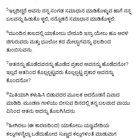
5
ಇಲ್ಲದಿದ್ದರೆ ಅವನು ನನ್ನ ಸಂಗಡ ಸಮಾಧಾನ ಮಾಡಿಕೊಳ್ಳುವ ಹಾಗೆ ನನ್ನ
ಬಲವನ್ನು ಹಿಡುಕೊ ಳ್ಳಲಿ, ನನ್ನೊಡನೆ ಸಮಾಧಾನ ಮಾಡಿಕೊಳ್ಳಲಿ.
6
ಮುಂದಿನ ಕಾಲದಲ್ಲಿ ಯಾಕೋಬು ಬೇರೂರಿ ಇಸ್ರಾ ಯೇಲು ಹೂ ಅರಳಿ
ಚಿಗುರುವದು ಮತ್ತು ಭೂಲೋ ಕದ ಮೇಲ್ಭಾಗವನ್ನು ಫಲದಿಂದ
ತುಂಬಿಸುವನು.
7
ಆತನನ್ನು ಹೊಡೆದವನನ್ನು ಹೊಡೆದ ಪ್ರಕಾರ ಅವನನ್ನು ಹೊಡೆದನೋ?
ಇಲ್ಲವೆ ಆತನಿಂದ ಕೊಲ್ಲಲ್ಪಟ್ಟವರು ಕೊಲ್ಲಲ್ಪಟ್ಟ ಪ್ರಕಾರ ಅವನನ್ನು
ಕೊಂದನೋ?
8
ಮಿತಿಯಾಗಿ ಕಳುಹಿಸಿ ಬಿಡುವದರ ಮೂಲಕ ಅದರೊಡನೆ ವಿವಾದ
ಮಾಡಿದಿ. ಮೂಡಣ ಗಾಳಿಯು ಬೀಸುವ ದಿನದಲ್ಲಿ ತನ್ನ ಬಲವಾದ ವಾಯು
ವಿನಿಂದ ಆತನು ಅದನ್ನು ತೊಲಗಿಸಿದನು.
9
ಹೀಗಿರಲು (ಈ ಕಾರಣದಿಂದ) ಯಾಕೋಬು ಯಜ್ಞವೇದಿಯ
ಕಲ್ಲುಗಳನ್ನೆಲ್ಲಾ ಒಡೆದುಹೋದ ಸುಣ್ಣದ ಕಲ್ಲುಗಳಂತೆ ಮಾಡುವಾಗ