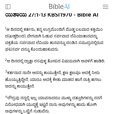
ಯೆಶಾಯ 27:1-13 KBSI1970 - Bible AI
1
ಆ ದಿನದಲ್ಲಿ ಕರ್ತನು, ತನ್ನ ಉಗ್ರದೊಂದಿಗೆ ದೊಡ್ಡ ಬಲವಾದ ಕತ್ತಿಯಿಂ
ದ(ಖಡ್ಗದಿಂದ) ವೇಗವಾಗಿ ಓಡುವ ಸರ್ಪವಾದ ಲೆವಿಯಾತಾನವನ್ನು
ವಕ್ರತೆಯ ಸರ್ಪವಾದ ಲೆವಿಯಾ ತಾನವನ್ನೂ ದಂಡಿಸಿ ಸಮುದ್ರದಲ್ಲಿರುವ
ಘಟಸರ್ಪ ವನ್ನೂ ಕೊಂದುಹಾಕುವನು.
2
ಆ ದಿನದಲ್ಲಿ ದ್ರಾಕ್ಷಾ ರಸವುಳ್ಳ ತೋಟದ ವಿಷಯವಾಗಿ ಅವಳಿಗೆ ಹಾಡಿರಿ;
3
ಕರ್ತನಾದ ನಾನೇ ಅದನ್ನು ಕಾಯುತ್ತೇನೆ, ಕ್ಷಣ ಕ್ಷಣವೂ ಅದಕ್ಕೆ ನೀರು
ಹೊಯ್ಯುತ್ತಿದ್ದೇನೆ; ಯಾರೂ ಅದಕ್ಕೆ ಕೇಡು ಮಾಡದ ಹಾಗೆ ರಾತ್ರಿ ಹಗಲು
ಅದನ್ನು ಕಾಯುತ್ತೇನೆ.
4
ರೌದ್ರವು ನನ್ನಲ್ಲಿ ಇಲ್ಲ; ಯಾವನಾದರೂ ಮುಳ್ಳು ದತ್ತೂರಿಗಳನ್ನು ನನಗೆ
ವಿರೋಧವಾಗಿ ಯುದ್ಧಕ್ಕೆ ಇಟ್ಟರೆ ನಾನು ಅವುಗಳನ್ನು ಹಾದು ಹೋಗಿ
ಅವುಗಳನ್ನು ಒಟ್ಟಿಗೆ ಸುಡುವೆನು.