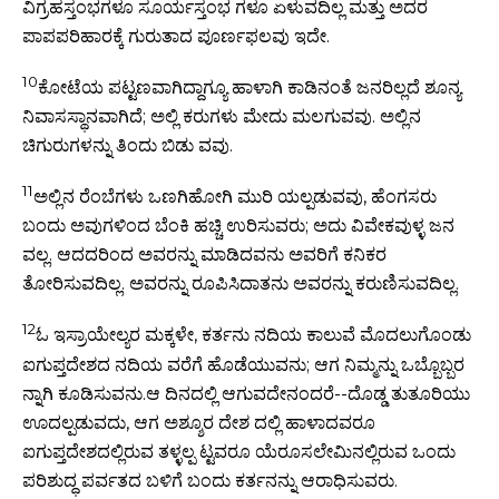
ವಿಗ್ರಹಸ್ತಂಭಗಳೂ ಸೂರ್ಯಸ್ತಂಭ ಗಳೂ ಏಳುವದಿಲ್ಲ ಮತ್ತು ಅದರ
ಪಾಪಪರಿಹಾರಕ್ಕೆ ಗುರುತಾದ ಪೂರ್ಣಫಲವು ಇದೇ.
10
ಕೋಟೆಯ ಪಟ್ಟಣವಾಗಿದ್ದಾಗ್ಯೂ ಹಾಳಾಗಿ ಕಾಡಿನಂತೆ ಜನರಿಲ್ಲದೆ ಶೂನ್ಯ
ನಿವಾಸಸ್ಥಾನವಾಗಿದೆ; ಅಲ್ಲಿ ಕರುಗಳು ಮೇದು ಮಲಗುವವು. ಅಲ್ಲಿನ
ಚಿಗುರುಗಳನ್ನು ತಿಂದು ಬಿಡು ವವು.
11
ಅಲ್ಲಿನ ರೆಂಬೆಗಳು ಒಣಗಿಹೋಗಿ ಮುರಿ ಯಲ್ಪಡುವವು, ಹೆಂಗಸರು
ಬಂದು ಅವುಗಳಿಂದ ಬೆಂಕಿ ಹಚ್ಚಿ ಉರಿಸುವರು; ಅದು ವಿವೇಕವುಳ್ಳ ಜನ
ವಲ್ಲ. ಆದದರಿಂದ ಅವರನ್ನು ಮಾಡಿದವನು ಅವರಿಗೆ ಕನಿಕರ
ತೋರಿಸುವದಿಲ್ಲ. ಅವರನ್ನು ರೂಪಿಸಿದಾತನು ಅವರನ್ನು ಕರುಣಿಸುವದಿಲ್ಲ.
12
ಓ ಇಸ್ರಾಯೇಲ್ಯರ ಮಕ್ಕಳೇ, ಕರ್ತನು ನದಿಯ ಕಾಲುವೆ ಮೊದಲುಗೊಂಡು
ಐಗುಪ್ತದೇಶದ ನದಿಯ ವರೆಗೆ ಹೊಡೆಯುವನು; ಆಗ ನಿಮ್ಮನ್ನು ಒಬ್ಬೊಬ್ಬರ
ನ್ನಾಗಿ ಕೂಡಿಸುವನು.ಆ ದಿನದಲ್ಲಿ ಆಗುವದೇನಂದರೆ--ದೊಡ್ಡ ತುತೂರಿಯು
ಊದಲ್ಪಡುವದು, ಆಗ ಅಶ್ಶೂರ ದೇಶ ದಲ್ಲಿ ಹಾಳಾದವರೂ
ಐಗುಪ್ತದೇಶದಲ್ಲಿರುವ ತಳ್ಳಲ್ಪ ಟ್ಟವರೂ ಯೆರೂಸಲೇಮಿನಲ್ಲಿರುವ ಒಂದು
ಪರಿಶುದ್ಧ ಪರ್ವತದ ಬಳಿಗೆ ಬಂದು ಕರ್ತನನ್ನು ಆರಾಧಿಸುವರು.