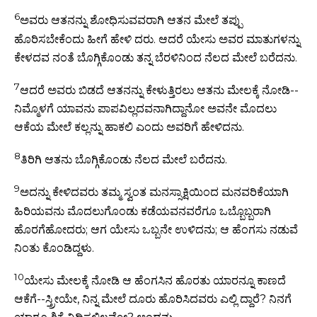
6
ಅವರು ಆತನನ್ನು ಶೋಧಿಸುವವರಾಗಿ ಆತನ ಮೇಲೆ ತಪ್ಪು
ಹೊರಿಸಬೇಕೆಂದು ಹೀಗೆ ಹೇಳಿ ದರು. ಆದರೆ ಯೇಸು ಅವರ ಮಾತುಗಳನ್ನು
ಕೇಳದವ ನಂತೆ ಬೊಗ್ಗಿಕೊಂಡು ತನ್ನ ಬೆರಳಿನಿಂದ ನೆಲದ ಮೇಲೆ ಬರೆದನು.
7
ಆದರೆ ಅವರು ಬಿಡದೆ ಆತನನ್ನು ಕೇಳುತ್ತಿರಲು ಆತನು ಮೇಲಕ್ಕೆ ನೋಡಿ--
ನಿಮ್ಮೊಳಗೆ ಯಾವನು ಪಾಪವಿಲ್ಲದವನಾಗಿದ್ದಾನೋ ಅವನೇ ಮೊದಲು
ಆಕೆಯ ಮೇಲೆ ಕಲ್ಲನ್ನು ಹಾಕಲಿ ಎಂದು ಅವರಿಗೆ ಹೇಳಿದನು.
8
ತಿರಿಗಿ ಆತನು ಬೊಗ್ಗಿಕೊಂಡು ನೆಲದ ಮೇಲೆ ಬರೆದನು.
9
ಅದನ್ನು ಕೇಳಿದವರು ತಮ್ಮ ಸ್ವಂತ ಮನಸ್ಸಾಕ್ಷಿಯಿಂದ ಮನವರಿಕೆಯಾಗಿ
ಹಿರಿಯವನು ಮೊದಲುಗೊಂಡು ಕಡೆಯವನವರೆಗೂ ಒಬ್ಬೊಬ್ಬರಾಗಿ
ಹೊರಗೆಹೋದರು; ಆಗ ಯೇಸು ಒಬ್ಬನೇ ಉಳಿದನು; ಆ ಹೆಂಗಸು ನಡುವೆ
ನಿಂತು ಕೊಂಡಿದ್ದಳು.
10
ಯೇಸು ಮೇಲಕ್ಕೆ ನೋಡಿ ಆ ಹೆಂಗಸಿನ ಹೊರತು ಯಾರನ್ನೂ ಕಾಣದೆ
ಆಕೆಗೆ--ಸ್ತ್ರೀಯೇ, ನಿನ್ನ ಮೇಲೆ ದೂರು ಹೊರಿಸಿದವರು ಎಲ್ಲಿ ದ್ದಾರೆ? ನಿನಗೆ