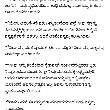
ಆತನಿಗೆ--ನಾವು ವ್ಯಭಿಚಾರದಿಂದ ಹುಟ್ಟಿ ದವರಲ್ಲ; ನಮಗೆ ಒಬ್ಬನೇ ತಂದೆ,
ಆತನು ದೇವರೇ ಅಂದರು.
42
ಯೇಸು ಅವರಿಗೆ--ದೇವರು ನಿಮ್ಮ ತಂದೆಯಾಗಿದ್ದರೆ ನೀವು ನನ್ನನ್ನು
ಪ್ರೀತಿಸುತ್ತಿದ್ದಿರಿ; ಯಾಕಂದರೆ ನಾನು ದೇವರಿಂದ ಹೊರಟುಬಂದಿದ್ದೇನೆ.
ನನ್ನಷ್ಟಕ್ಕೆ ನಾನೇ ಬರಲಿಲ್ಲ; ಆದರೆ ಆತನೇ ನನ್ನನ್ನು ಕಳುಹಿಸಿದನು.
43
ನೀವು ನನ್ನ ಮಾತನ್ನು ಯಾಕೆ ಗ್ರಹಿ ಸದೆ ಇದ್ದೀರಿ? ನೀವು ನನ್ನ ವಾಕ್ಯವನ್ನು
ಕೇಳದೆ ಇರುವದರಿಂದಲೇ.
44
ನೀವು ನಿಮ್ಮ ತಂದೆಯಾದ ಸೈತಾನನಿಗೆ ಸಂಬಂಧಪಟ್ಟವರಾಗಿದ್ದೀರಿ.
ನಿಮ್ಮ ತಂದೆಯ ದುರಾಶೆಗಳನ್ನೇ ನೀವು ಮಾಡುವದಕ್ಕೆ ಇಚ್ಛೈಸುತ್ತೀರಿ;
ಅವನು ಆದಿಯಿಂದಲೂ ಕೊಲೆಗಾರನಾಗಿದ್ದು ಸತ್ಯ ದಲ್ಲಿ ನಿಲ್ಲಲಿಲ್ಲ.
ಯಾಕಂದರೆ ಅವನಲ್ಲಿ ಸತ್ಯವೇ ಇಲ್ಲ; ಅವನು ಸುಳ್ಳಾಡುವಾಗ ತನ್ನ
ಸ್ವಂತವಾದವುಗಳಿಂದ ಮಾ
45
ನಾನು ನಿಮಗೆ ಸತ್ಯವನ್ನು ಹೇಳುವವನಾದದರಿಂದ ನೀವು ನನ್ನನ್ನು
ನಂಬುವದಿಲ್ಲ.