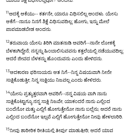
ಯಾರೂ ಶಿಕ್ಷೆ ವಿಧಿಸಲಿಲ್ಲವೋ? ಅಂದನು.
11
ಅದಕ್ಕೆ ಆಕೆಯು-- ಕರ್ತನೇ, ಯಾರೂ ವಿಧಿಸಲಿಲ್ಲ ಅಂದಳು. ಯೇಸು
ಆಕೆಗೆ--ನಾನೂ ನಿನಗೆ ಶಿಕ್ಷೆ ವಿಧಿಸುವದಿಲ್ಲ; ಹೋಗು, ಇನ್ನು ಮೇಲೆ
ಪಾಪಮಾಡಬೇಡ ಅಂದನು.
12
ತರುವಾಯ ಯೇಸು ತಿರಿಗಿ ಮಾತನಾಡಿ ಅವರಿಗೆ--ನಾನೇ ಲೋಕಕ್ಕೆ
ಬೆಳಕಾಗಿದ್ದೇನೆ; ನನ್ನನ್ನು ಹಿಂಬಾಲಿಸುವವನು ಕತ್ತಲೆಯಲ್ಲಿ ನಡೆಯುವದಿಲ್ಲ;
ಆದರೆ ಜೀವದ ಬೆಳಕನ್ನು ಹೊಂದುವನು ಎಂದು ಹೇಳಿದನು.
13
ಆದಕಾರಣ ಫರಿಸಾಯರು ಆತ ನಿಗೆ--ನಿನ್ನ ವಿಷಯವಾಗಿ ನೀನೇ
ಸಾಕ್ಷಿಕೊಡುತ್ತೀ; ನಿನ್ನ ಸಾಕ್ಷಿಯು ನಿಜವಲ್ಲ ಎಂದು ಹೇಳಿದರು.
14
ಯೇಸು ಪ್ರತ್ಯುತ್ತರವಾಗಿ ಅವರಿಗೆ--ನನ್ನ ವಿಷಯ ವಾಗಿ ನಾನು
ಸಾಕ್ಷಿಕೊಟ್ಟಾಗ್ಯೂ ನನ್ನ ಸಾಕ್ಷಿ ನಿಜವೇ; ಯಾಕಂದರೆ ನಾನು ಎಲ್ಲಿಂದ
ಬಂದೆನೋ ಮತ್ತು ಎಲ್ಲಿಗೆ ಹೋಗುತ್ತೇನೋ ನಾನು ಬಲ್ಲೆನು; ಆದರೆ ನಾನು
ಎಲ್ಲಿಂದ ಬಂದೆನೋ ಇಲ್ಲವೆ ಎಲ್ಲಿಗೆ ಹೋಗುತ್ತೇನೋ ನೀವು ಹೇಳಲಾರಿರಿ.
15
ನೀವು ಶಾರೀರಿಕ ರೀತಿಯಲ್ಲಿ ತೀರ್ಪು ಮಾಡುತ್ತೀರಿ; ಆದರೆ ಯಾವ