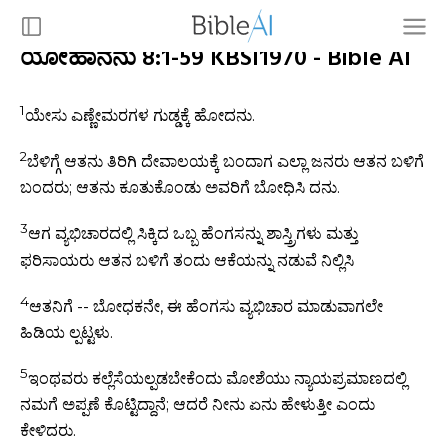
ಯೋಹಾನನು 8:1-59 KBSI1970 - Bible AI
1
ಯೇಸು ಎಣ್ಣೇಮರಗಳ ಗುಡ್ಡಕ್ಕೆ ಹೋದನು.
2
ಬೆಳಿಗ್ಗೆ ಆತನು ತಿರಿಗಿ ದೇವಾಲಯಕ್ಕೆ ಬಂದಾಗ ಎಲ್ಲಾ ಜನರು ಆತನ ಬಳಿಗೆ
ಬಂದರು; ಆತನು ಕೂತುಕೊಂಡು ಅವರಿಗೆ ಬೋಧಿಸಿ ದನು.
3
ಆಗ ವ್ಯಭಿಚಾರದಲ್ಲಿ ಸಿಕ್ಕಿದ ಒಬ್ಬ ಹೆಂಗಸನ್ನು ಶಾಸ್ತ್ರಿಗಳು ಮತ್ತು
ಫರಿಸಾಯರು ಆತನ ಬಳಿಗೆ ತಂದು ಆಕೆಯನ್ನು ನಡುವೆ ನಿಲ್ಲಿಸಿ
4
ಆತನಿಗೆ -- ಬೋಧಕನೇ, ಈ ಹೆಂಗಸು ವ್ಯಭಿಚಾರ ಮಾಡುವಾಗಲೇ
ಹಿಡಿಯ ಲ್ಪಟ್ಟಳು.
5
ಇಂಥವರು ಕಲ್ಲೆಸೆಯಲ್ಪಡಬೇಕೆಂದು ಮೋಶೆಯು ನ್ಯಾಯಪ್ರಮಾಣದಲ್ಲಿ
ನಮಗೆ ಅಪ್ಪಣೆ ಕೊಟ್ಟಿದ್ದಾನೆ; ಆದರೆ ನೀನು ಏನು ಹೇಳುತ್ತೀ ಎಂದು
ಕೇಳಿದರು.