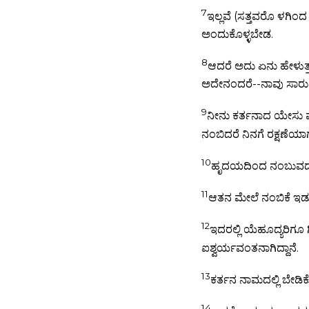
7
ಇಲ್ಲವೆ (ಸತ್ತವರೊ ಳಗಿಂದ 
ಅಂದುಕೊಳ್ಳಬೇಡ.
8
ಆದರೆ ಅದು ಏನು ಹೇಳುತ್ತದ
ಅದೇನಂದರೆ--ನಾವು ಸಾರು
9
ನೀನು ಕರ್ತನಾದ ಯೇಸು ವನ
ನಂಬಿದರೆ ನಿನಗೆ ರಕ್ಷಣೆ
10
ಹೃದಯದಿಂದ ನಂಬುವದರ 
11
ಆತನ ಮೇಲೆ ನಂಬಿಕೆ ಇಡ
12
ಇದರಲ್ಲಿ ಯೆಹೂದ್ಯರಿಗೂ ಗ
ಐಶ್ವರ್ಯವಂತನಾಗಿದ್ದಾನೆ.
13
ಕರ್ತನ ನಾಮದಲ್ಲಿ ಬೇಡಿ
14