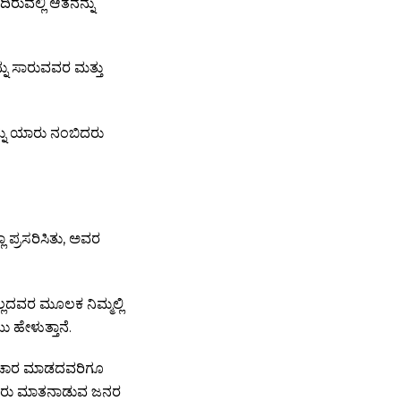
ರುವಲ್ಲಿ ಆತನನ್ನು
ನು ಸಾರುವವರ ಮತ್ತು
್ನು ಯಾರು ನಂಬಿದರು
 ಪ್ರಸರಿಸಿತು, ಅವರ
್ಲದವರ ಮೂಲಕ ನಿಮ್ಮಲ್ಲಿ
 ಹೇಳುತ್ತಾನೆ.
 ವಿಚಾರ ಮಾಡದವರಿಗೂ
 ಎದುರು ಮಾತನಾಡುವ ಜನರ