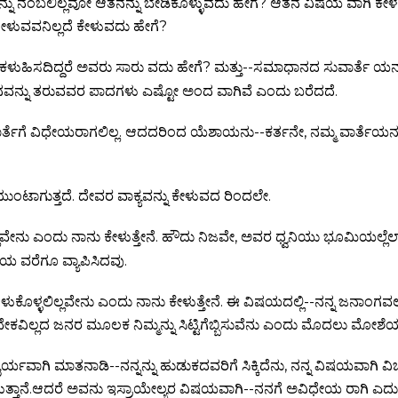
ು ನಂಬಲಿಲ್ಲವೋ ಆತನನ್ನು ಬೇಡಿಕೊಳ್ಳುವದು ಹೇಗೆ? ಆತನ ವಿಷಯ ವಾಗಿ ಕೇಳದಿ
ೇಳುವವನಿಲ್ಲದೆ ಕೇಳುವದು ಹೇಗೆ?
ು ಕಳುಹಿಸದಿದ್ದರೆ ಅವರು ಸಾರು ವದು ಹೇಗೆ? ಮತ್ತು--ಸಮಾಧಾನದ ಸುವಾರ್ತೆ ಯನ್
್ನು ತರುವವರ ಪಾದಗಳು ಎಷ್ಟೋ ಅಂದ ವಾಗಿವೆ ಎಂದು ಬರೆದದೆ.
ರ್ತೆಗೆ ವಿಧೇಯರಾಗಲಿಲ್ಲ. ಆದದರಿಂದ ಯೆಶಾಯನು--ಕರ್ತನೇ, ನಮ್ಮ ವಾರ್ತೆಯನ
ಂಟಾಗುತ್ತದೆ. ದೇವರ ವಾಕ್ಯವನ್ನು ಕೇಳುವದ ರಿಂದಲೇ.
ೇನು ಎಂದು ನಾನು ಕೇಳುತ್ತೇನೆ. ಹೌದು ನಿಜವೇ, ಅವರ ಧ್ವನಿಯು ಭೂಮಿಯಲ್ಲೆಲ್ಲಾ
ಯ ವರೆಗೂ ವ್ಯಾಪಿಸಿದವು.
ಿಳುಕೊಳ್ಳಲಿಲ್ಲವೇನು ಎಂದು ನಾನು ಕೇಳುತ್ತೇನೆ. ಈ ವಿಷಯದಲ್ಲಿ--ನನ್ನ ಜನಾಂಗವಲ
ಿವೇಕವಿಲ್ಲದ ಜನರ ಮೂಲಕ ನಿಮ್ಮನ್ನು ಸಿಟ್ಟಿಗೆಬ್ಬಿಸುವೆನು ಎಂದು ಮೊದಲು ಮೋಶೆಯು
್ಯವಾಗಿ ಮಾತನಾಡಿ--ನನ್ನನ್ನು ಹುಡುಕದವರಿಗೆ ಸಿಕ್ಕಿದೆನು, ನನ್ನ ವಿಷಯವಾಗಿ
 ಹೇಳುತ್ತಾನೆ.ಆದರೆ ಅವನು ಇಸ್ರಾಯೇಲ್ಯರ ವಿಷಯವಾಗಿ--ನನಗೆ ಅವಿಧೇಯ ರಾಗಿ