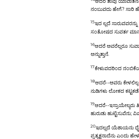
ಆದರೆ ತಾವು ಯಾವಾತನನ್ನ
ನಂಬುವದು ಹೇಗೆ? ಸಾರಿ ಹ
15
ಇದ ಲ್ಲದೆ ಸಾರುವವರನ್ನ
ಸಂತೋಷದ ಸುವರ್ತ ಮಾನವನ
16
ಆದರೆ ಅವರೆಲ್ಲರೂ ಸುವಾ
ಅನ್ನುತ್ತಾನೆ.
17
ಕೇಳುವದರಿಂದ ನಂಬಿಕೆಯು
18
ಆದರೆ--ಅವರು ಕೇಳಲಿಲ್ಲವ
ನುಡಿಗಳು ಲೋಕದ ಕಟ್ಟಕಡೆ
19
ಆದರೆ--ಇಸ್ರಾಯೇಲ್ಯರು ತ
ಹುರುಡು ಹುಟ್ಟಿಸುವೆನು; ವ
20
ಇದಲ್ಲದೆ ಯೆಶಾಯನು ಧೈರ
ಪ್ರತ್ಯಕ್ಷನಾದೆನು ಎಂದು