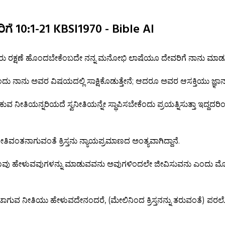
 10:1-21 KBSI1970 - Bible AI
ರು ರಕ್ಷಣೆ ಹೊಂದಬೇಕೆಂಬದೇ ನನ್ನ ಮನೋಭಿ ಲಾಷೆಯೂ ದೇವರಿಗೆ ನಾನು ಮಾಡುವ
ಾರೆಂದು ನಾನು ಅವರ ವಿಷಯದಲ್ಲಿ ಸಾಕ್ಷಿಕೊಡುತ್ತೇನೆ; ಆದರೂ ಅವರ ಆಸಕ್ತಿಯು ಜ್ಞಾನ
ನೀತಿಯನ್ನರಿಯದೆ ಸ್ವನೀತಿಯನ್ನೇ ಸ್ಥಾಪಿಸಬೇಕೆಂದು ಪ್ರಯತ್ನಿಸುತ್ತಾ ಇದ್ದದರಿ
ತಿವಂತನಾಗುವಂತೆ ಕ್ರಿಸ್ತನು ನ್ಯಾಯಪ್ರಮಾಣದ ಅಂತ್ಯವಾಗಿದ್ದಾನೆ.
ಮಾಣವು ಹೇಳುವವುಗಳನ್ನು ಮಾಡುವವನು ಅವುಗಳಿಂದಲೇ ಜೀವಿಸುವನು ಎಂದು
ಾಗುವ ನೀತಿಯು ಹೇಳುವದೇನಂದರೆ, (ಮೇಲಿನಿಂದ ಕ್ರಿಸ್ತನನ್ನು ತರುವಂತೆ) ಪರ