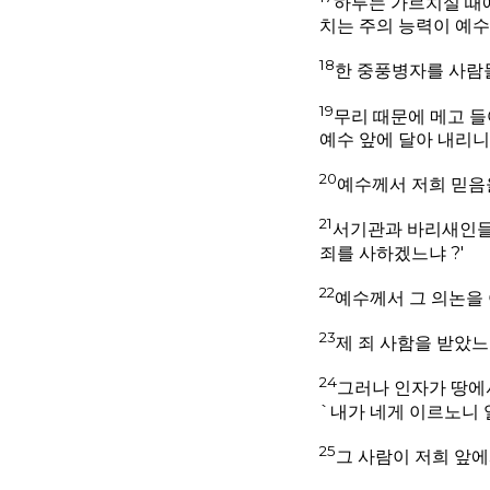
하루는 가르치실 때
치는 주의 능력이 예수
18
한 중풍병자를 사람
19
무리 때문에 메고 들
예수 앞에 달아 내리니
20
예수께서 저희 믿음을
21
서기관과 바리새인들이
죄를 사하겠느냐 ?'
22
예수께서 그 의논을 
23
제 죄 사함을 받았느
24
그러나 인자가 땅에
`내가 네게 이르노니 
25
그 사람이 저희 앞