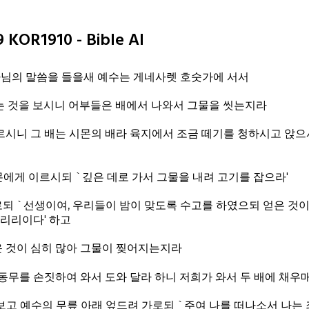
KOR1910 - Bible AI
님의 말씀을 들을새 예수는 게네사렛 호숫가에 서서
는 것을 보시니 어부들은 배에서 나와서 그물을 씻는지라
르시니 그 배는 시몬의 배라 육지에서 조금 떼기를 청하시고 앉으
에게 이르시되 `깊은 데로 가서 그물을 내려 고기를 잡으라'
되 `선생이여, 우리들이 밤이 맞도록 수고를 하였으되 얻은 것이
리리이다' 하고
 것이 심히 많아 그물이 찢어지는지라
 동무를 손짓하여 와서 도와 달라 하니 저희가 와서 두 배에 채우
보고 예수의 무릎 아래 엎드려 가로되 `주여 나를 떠나소서 나는