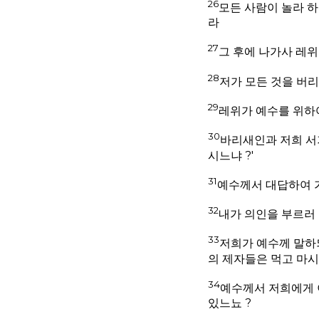
26
모든 사람이 놀라 
라
27
그 후에 나가사 레위
28
저가 모든 것을 버
29
레위가 예수를 위하
30
바리새인과 저희 서
시느냐 ?'
31
예수께서 대답하여 
32
내가 의인을 부르러 
33
저희가 예수께 말하
의 제자들은 먹고 마시
34
예수께서 저희에게 
있느뇨 ?