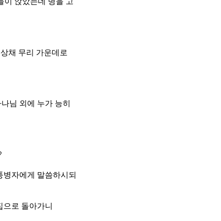
들이 앉았는데 병을 고
침상채 무리 가운데로
하나님 외에 누가 능히
?
중풍병자에게 말씀하시되
 집으로 돌아가니