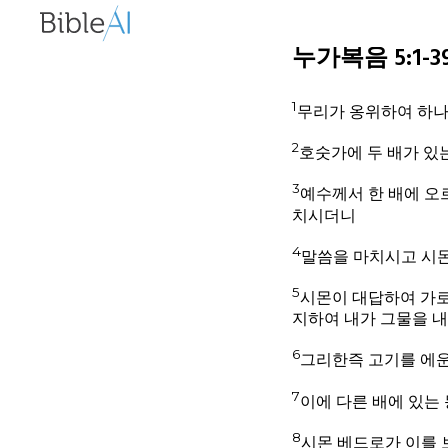
누가복음 5:1-39 
1
무리가 옹위하여 하나
2
호숫가에 두 배가 있
3
예수께서 한 배에 오
치시더니
4
말씀을 마치시고 시몬
5
시몬이 대답하여 가로
지하여 내가 그물을 내
6
그리한즉 고기를 에운
7
이에 다른 배에 있는
8
시몬 베드로가 이를 