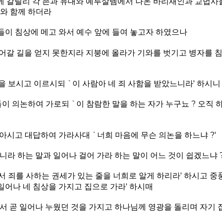
에 갈릴리 각 촌과 유대와 예루살렘에서 나온 바리새인과 교법사
와 함께 하더라
들이 침상에 메고 와서 예수 앞에 들여 놓고자 하였으나
어갈 길을 얻지 못한지라 지붕에 올라가 기와를 벗기고 병자를 
 보시고 이르시되 `이 사람아 네 죄 사함을 받았느니라' 하시니
 의논하여 가로되 `이 참람한 말을 하는 자가 누구뇨 ? 오직 
아시고 대답하여 가라사대 `너희 마음에 무슨 의논을 하느냐 ?'
니라 하는 말과 일어나 걸어 가라 하는 말이 어느 것이 쉽겠느냐 
서 죄를 사하는 권세가 있는 줄을 너희로 알게 하리라' 하시고 
일어나 네 침상을 가지고 집으로 가라' 하시매
에서 곧 일어나 누웠던 것을 가지고 하나님께 영광을 돌리며 자기