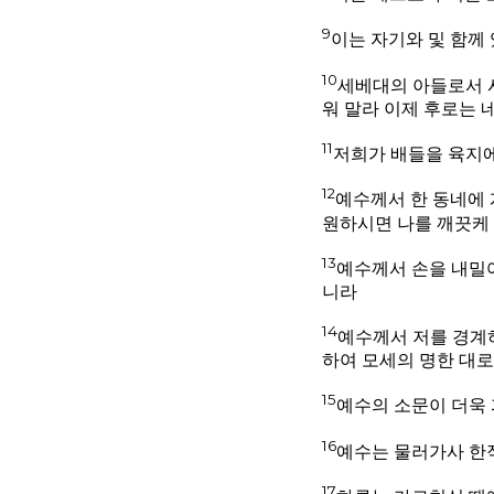
9
이는 자기와 및 함께
10
세베대의 아들로서 
워 말라 이제 후로는 
11
저희가 배들을 육지에
12
예수께서 한 동네에 
원하시면 나를 깨끗케 
13
예수께서 손을 내밀어
니라
14
예수께서 저를 경계하
하여 모세의 명한 대로
15
예수의 소문이 더욱 
16
예수는 물러가사 한
17