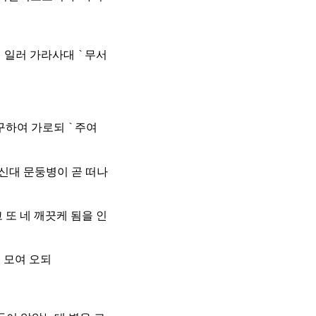
 일러 가라사대 `무서
구하여 가로되 `주여
하신대 문둥병이 곧 떠나
또 네 깨끗케 됨을 인
 모여 오되