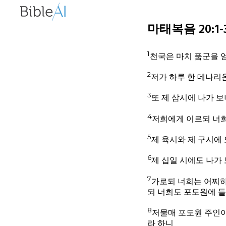
마태복음 20:1-34
1
천국은 마치 품군을 
2
저가 하루 한 데나리
3
또 제 삼시에 나가 
4
저희에게 이르되 너희
5
제 육시와 제 구시에 
6
제 십일 시에도 나가
7
가로되 너희는 어찌하
되 너희도 포도원에 
8
저물매 포도원 주인이
라 하니