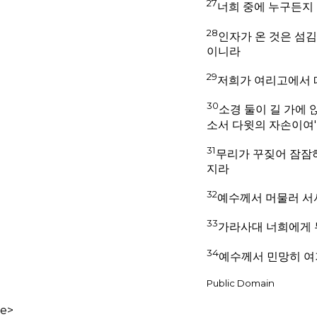
27
너희 중에 누구든지
28
인자가 온 것은 섬김
이니라
29
저희가 여리고에서 
30
소경 둘이 길 가에 
소서 다윗의 자손이여'
31
무리가 꾸짖어 잠잠하
지라
32
예수께서 머물러 서
33
가라사대 너희에게 무
34
예수께서 민망히 여
Public Domain
e>