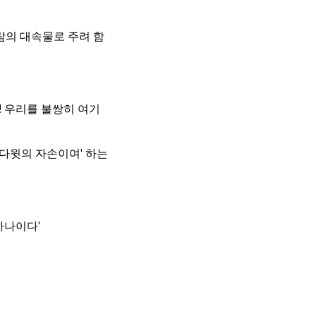
람의 대속물로 주려 함
! 우리를 불쌍히 여기
 다윗의 자손이여' 하는
하나이다'