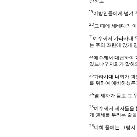
안하고
19
이방인들에게 넘겨 
20
그 때에 세베대의 
21
예수께서 가라사대 무
는 주의 좌편에 앉게 
22
예수께서 대답하여 
있느냐 ? 저희가 말하되
23
가라사대 너희가 과연
를 위하여 예비하셨든
24
열 제자가 듣고 그 
25
예수께서 제자들을 
게 권세를 부리는 줄
26
너희 중에는 그렇지