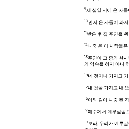
9
제 십일 시에 온 자
10
먼저 온 자들이 와서
11
받은 후 집 주인을 
12
나중 온 이 사람들은
13
주인이 그 중의 한사
의 약속을 하지 아니 
14
네 것이나 가지고 가
15
내 것을 가지고 내 
16
이와 같이 나중 된 
17
예수께서 예루살렘으로
18
보라, 우리가 예루