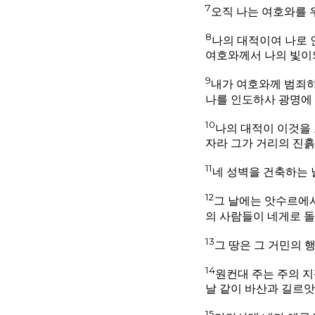
7
오직 나는 여호와를
8
나의 대적이여 나로
여호와께서 나의 빛이
9
내가 여호와께 범죄
나를 인도하사 광명에
10
나의 대적이 이것을 
자라 그가 거리의 진
11
네 성벽을 건축하는 
12
그 날에는 앗수르에서
의 사람들이 네게로 
13
그 땅은 그 거민의
14
원컨대 주는 주의 지
날 같이 바산과 길르
15