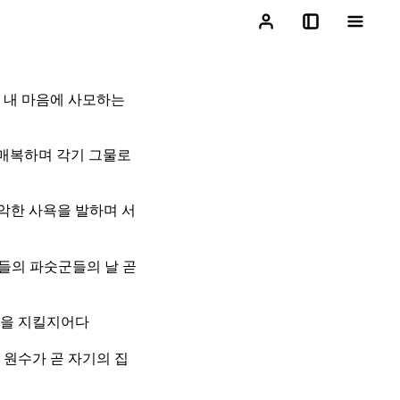
며 내 마음에 사모하는
 매복하며 각기 그물로
악한 사욕을 발하며 서
들의 파숫군들의 날 곧
문을 지킬지어다
원수가 곧 자기의 집