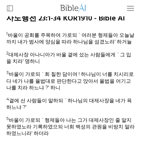
사도행전 23:1-34 KOR1910 - Bible AI
1
바울이 공회를 주목하여 가로되 `여러분 형제들아 오늘날
까지 내가 범사에 양심을 따라 하나님을 섬겼노라' 하거늘
2
대제사장 아나니아가 바울 곁에 섰는 사람들에게 `그 입
을 치라' 명하니
3
바울이 가로되 `회 칠한 담이여 ! 하나님이 너를 치시리로
다 네가 나를 율법대로 판단한다고 앉아서 율법을 어기고
나를 치라 하느냐 ?' 하니
4
곁에 선 사람들이 말하되 `하나님의 대제사장을 네가 욕
하느냐 ?'
5
바울이 가로되 `형제들아 나는 그가 대제사장인 줄 알지
못하였노라 기록하였으되 너희 백성의 관원을 비방치 말라
하였느니라' 하더라