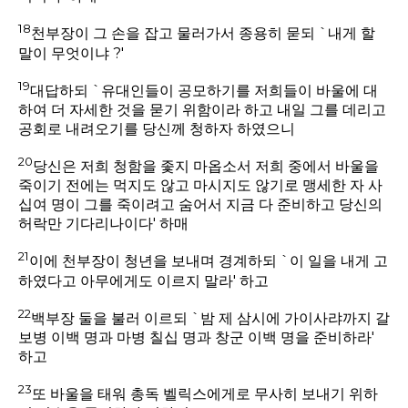
18
천부장이 그 손을 잡고 물러가서 종용히 묻되 `내게 할
말이 무엇이냐 ?'
19
대답하되 `유대인들이 공모하기를 저희들이 바울에 대
하여 더 자세한 것을 묻기 위함이라 하고 내일 그를 데리고
공회로 내려오기를 당신께 청하자 하였으니
20
당신은 저희 청함을 좇지 마옵소서 저희 중에서 바울을
죽이기 전에는 먹지도 않고 마시지도 않기로 맹세한 자 사
십여 명이 그를 죽이려고 숨어서 지금 다 준비하고 당신의
허락만 기다리나이다' 하매
21
이에 천부장이 청년을 보내며 경계하되 `이 일을 내게 고
하였다고 아무에게도 이르지 말라' 하고
22
백부장 둘을 불러 이르되 `밤 제 삼시에 가이사랴까지 갈
보병 이백 명과 마병 칠십 명과 창군 이백 명을 준비하라'
하고
23
또 바울을 태워 총독 벨릭스에게로 무사히 보내기 위하