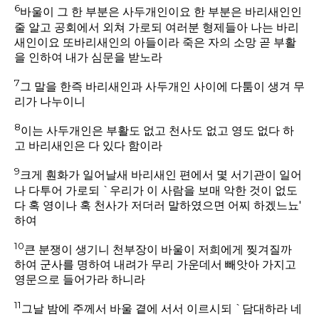
6
바울이 그 한 부분은 사두개인이요 한 부분은 바리새인인
줄 알고 공회에서 외쳐 가로되 여러분 형제들아 나는 바리
새인이요 또바리새인의 아들이라 죽은 자의 소망 곧 부활
을 인하여 내가 심문을 받노라
7
그 말을 한즉 바리새인과 사두개인 사이에 다툼이 생겨 무
리가 나누이니
8
이는 사두개인은 부활도 없고 천사도 없고 영도 없다 하
고 바리새인은 다 있다 함이라
9
크게 훤화가 일어날새 바리새인 편에서 몇 서기관이 일어
나 다투어 가로되 `우리가 이 사람을 보매 악한 것이 없도
다 혹 영이나 혹 천사가 저더러 말하였으면 어찌 하겠느뇨'
하여
10
큰 분쟁이 생기니 천부장이 바울이 저희에게 찢겨질까
하여 군사를 명하여 내려가 무리 가운데서 빼앗아 가지고
영문으로 들어가라 하니라
11
그날 밤에 주께서 바울 곁에 서서 이르시되 `담대하라 네