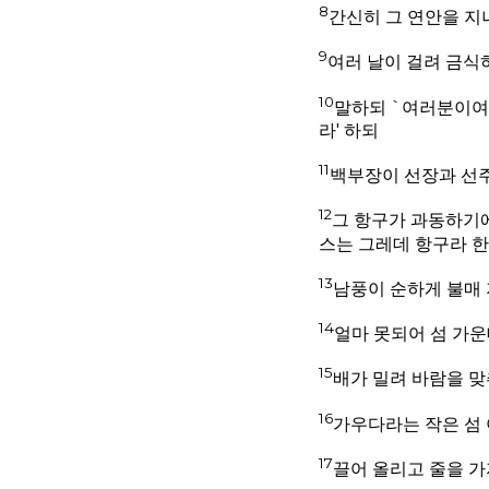
8
간신히 그 연안을 
9
여러 날이 걸려 금식
10
말하되 `여러분이여,
라' 하되
11
백부장이 선장과 선주
12
그 항구가 과동하기에
스는 그레데 항구라 한
13
남풍이 순하게 불매 
14
얼마 못되어 섬 가
15
배가 밀려 바람을 맞
16
가우다라는 작은 섬 
17
끌어 올리고 줄을 