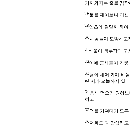
가까와지는 줄을 짐작
28
물을 재어보니 이십 
29
암초에 걸릴까 하여
30
사공들이 도망하고자
31
바울이 백부장과 군사
32
이에 군사들이 거룻
33
날이 새어 가매 바
린 지가 오늘까지 열 
34
음식 먹으라 권하노
하고
35
떡을 가져다가 모든
36
저희도 다 안심하고