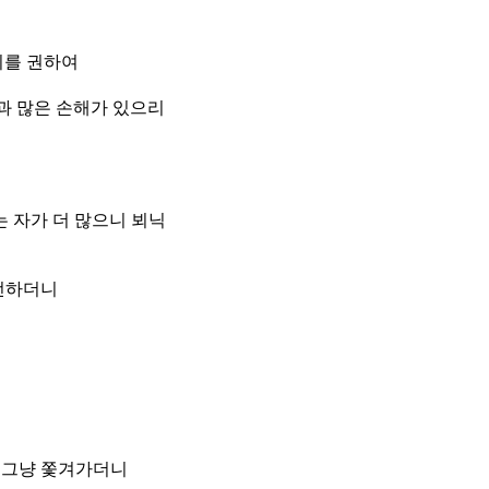
희를 권하여
과 많은 손해가 있으리
 자가 더 많으니 뵈닉
행선하더니
 그냥 쫓겨가더니