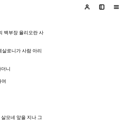
의 백부장 율리오란 사
데살로니가 사람 아리
하더니
하여
 살모네 앞을 지나 그