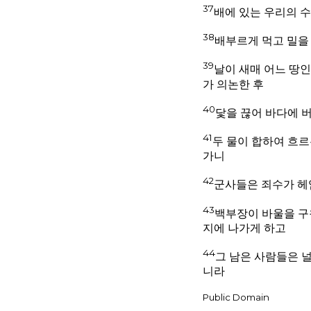
37
배에 있는 우리의 수
38
배부르게 먹고 밀을
39
날이 새매 어느 땅인
가 의논한 후
40
닻을 끊어 바다에 
41
두 물이 합하여 흐르
가니
42
군사들은 죄수가 헤
43
백부장이 바울을 구
지에 나가게 하고
44
그 남은 사람들은 
니라
Public Domain