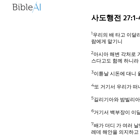
사도행전 27:1-44
1
우리의 배 타고 이달
람에게 맡기니
2
아시아 해변 각처로 
스다고도 함께 하니라
3
이튿날 시돈에 대니 
4
또 거기서 우리가 
5
길리기아와 밤빌리아
6
거기서 백부장이 이달
7
배가 더디 가 여러 
레데 해안을 의지하고