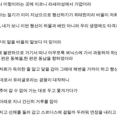
지나 미항이라는 곳에 이르니 라새아성에서 가깝더라
하는 절기가 이미 지났으므로 행선하기가 위태한지라 바울이 저
 내가 보니 이번 행선이 하물과 배만 아니라 우리 생명에도 타격
의 말을 바울의 말보다 더 믿더라
 불편하므로 거기서 떠나 아무쪼록 뵈닉스에 가서 과동하자 하는
 편은 동북을,한 편은 동남을 향하였더라
저희가 득의한 줄 알고 닻을 감아 그레데 해변을 가까이 하고 
운데로서 유라굴로라는 광풍이 대작하니
추어 갈 수 없어 가는 대로 두고 쫓겨가다가
아래로 지나 간신히 거루를 잡아
가지고 선체를 둘러 감고 스르디스에 걸릴까 두려워 연장을 내리고