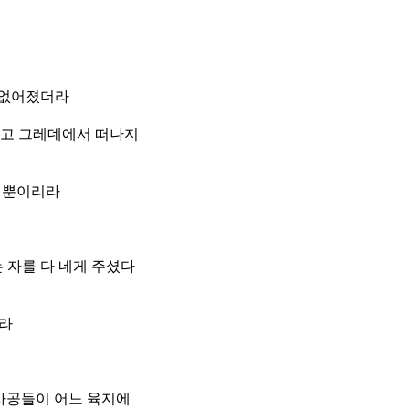
 없어졌더라
듣고 그레데에서 떠나지
 배뿐이리라
 자를 다 네게 주셨다
노라
 사공들이 어느 육지에