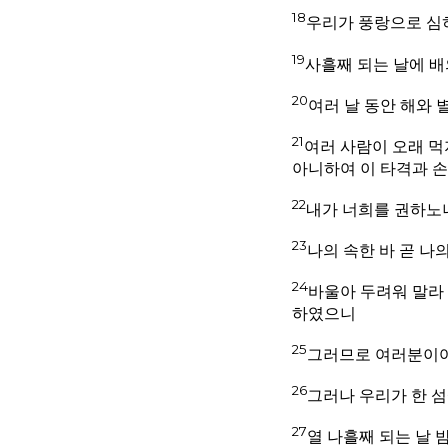
18
우리가 풍랑으로 심
19
사흘째 되는 날에 배
20
여러 날 동안 해와
21
여러 사람이 오래 먹
아니하여 이 타격과 
22
내가 너희를 권하노
23
나의 속한 바 곧 나
24
바울아 두려워 말라 
하였으니
25
그러므로 여러분이여
26
그러나 우리가 한 
27
열 나흘째 되는 날