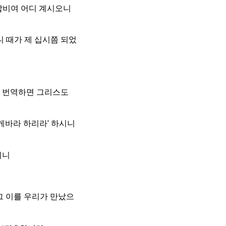
`랍비여 어디 계시오니
니 때가 제 십시쯤 되었
는 번역하면 그리스도
게바라 하리라' 하시니
시니
그 이를 우리가 만났으