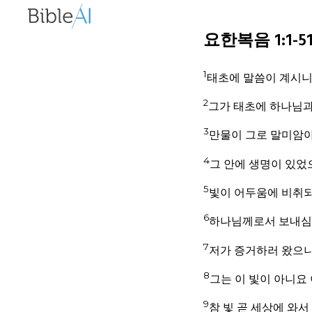
요한복음 1:1-51 
1
태초에 말씀이 계시니
2
그가 태초에 하나님과
3
만물이 그로 말미암아
4
그 안에 생명이 있었
5
빛이 어두움에 비취
6
하나님께로서 보내심
7
저가 증거하러 왔으니
8
그는 이 빛이 아니요
9
참 빛 곧 세상에 와