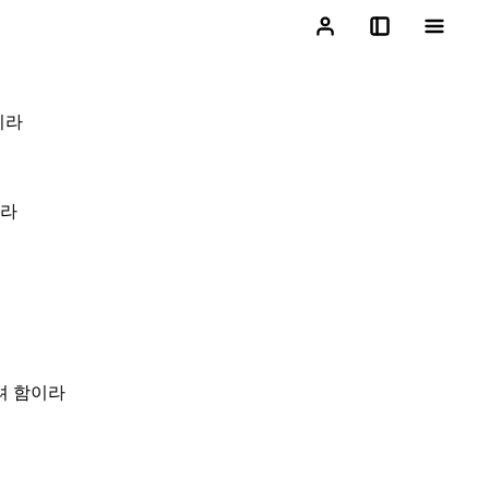
니라
니라
려 함이라