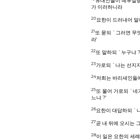
유대인들이 예루살렘
가 이러하니라
20
요한이 드러내어 말
21
또 묻되 `그러면 무엇
라'
22
또 말하되 `누구냐 
23
가로되 `나는 선지자
24
저희는 바리새인들
25
또 물어 가로되 `
느냐 ?'
26
요한이 대답하되 `
27
곧 내 뒤에 오시는 
28
이 일은 요한의 세