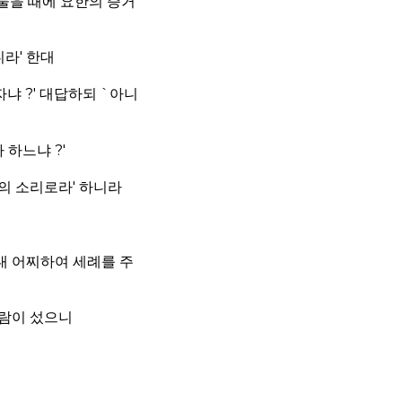
물을 때에 요한의 증거
라' 한대
자냐 ?' 대답하되 `아니
하느냐 ?'
의 소리로라' 하니라
대 어찌하여 세례를 주
사람이 섰으니