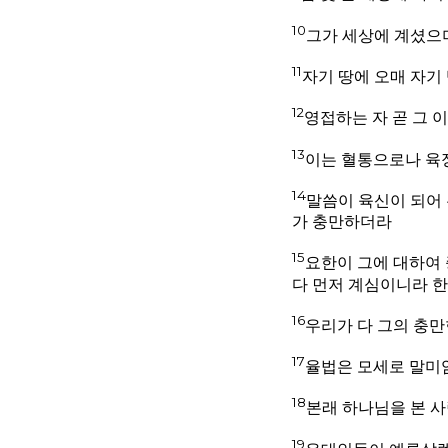
10
그가 세상에 계셨으
11
자기 땅에 오매 자기
12
영접하는 자 곧 그 
13
이는 혈통으로나 육
14
말씀이 육신이 되어
가 충만하더라
15
요한이 그에 대하여 
다 먼저 계심이니라 한
16
우리가 다 그의 충만
17
율법은 모세로 말미
18
본래 하나님을 본 
19