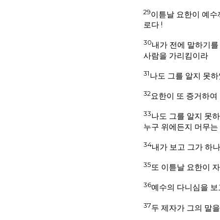
29
이튿날 요한이 예수께
로다 !
30
내가 전에 말하기를 
사람을 가리킴이라
31
나도 그를 알지 못하
32
요한이 또 증거하여
33
나도 그를 알지 못
누구 위에든지 머무는 
34
내가 보고 그가 하
35
또 이튿날 요한이 자
36
예수의 다니심을 보고
37
두 제자가 그의 말을