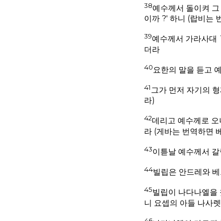
38
예수께서 돌이켜 그 
이까 ?' 하니 (랍비는
39
예수께서 가라사대 `
더라
40
요한의 말을 듣고 
41
그가 먼저 자기의 형
라)
42
데리고 예수께로 오
라 (게바는 번역하면 
43
이튿날 예수께서 갈
44
빌립은 안드레와 베
45
빌립이 나다나엘을 
니 요셉의 아들 나사렛
46