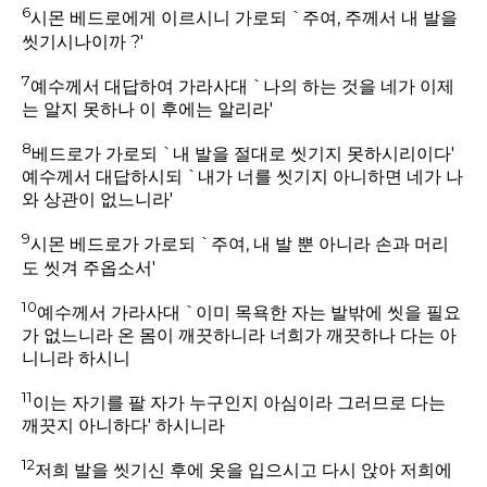
6
시몬 베드로에게 이르시니 가로되 `주여, 주께서 내 발을
씻기시나이까 ?'
7
예수께서 대답하여 가라사대 `나의 하는 것을 네가 이제
는 알지 못하나 이 후에는 알리라'
8
베드로가 가로되 `내 발을 절대로 씻기지 못하시리이다'
예수께서 대답하시되 `내가 너를 씻기지 아니하면 네가 나
와 상관이 없느니라'
9
시몬 베드로가 가로되 `주여, 내 발 뿐 아니라 손과 머리
도 씻겨 주옵소서'
10
예수께서 가라사대 `이미 목욕한 자는 발밖에 씻을 필요
가 없느니라 온 몸이 깨끗하니라 너희가 깨끗하나 다는 아
니니라 하시니
11
이는 자기를 팔 자가 누구인지 아심이라 그러므로 다는
깨끗지 아니하다' 하시니라
12
저희 발을 씻기신 후에 옷을 입으시고 다시 앉아 저희에