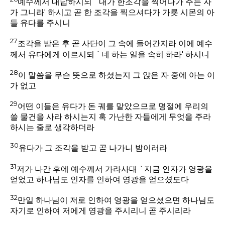
예수께서 대답하시되 `내가 한조각을 찍어다가 주는 자
가 그니라' 하시고 곧 한 조각을 찍으셔다가 가룟 시몬의 아
들 유다를 주시니
27
조각을 받은 후 곧 사단이 그 속에 들어간지라 이에 예수
께서 유다에게 이르시되 `네 하는 일을 속히 하라' 하시니
28
이 말씀을 무슨 뜻으로 하셨는지 그 앉은 자 중에 아는 이
가 없고
29
어떤 이들은 유다가 돈 궤를 맡았으므로 명절에 우리의
쓸 물건을 사라 하시는지 혹 가난한 자들에게 무엇을 주라
하시는 줄로 생각하더라
30
유다가 그 조각을 받고 곧 나가니 밤이러라
31
저가 나간 후에 예수께서 가라사대 `지금 인자가 영광을
얻었고 하나님도 인자를 인하여 영광을 얻으셨도다
32
만일 하나님이 저로 인하여 영광을 얻으셨으면 하나님도
자기로 인하여 저에게 영광을 주시리니 곧 주시리라