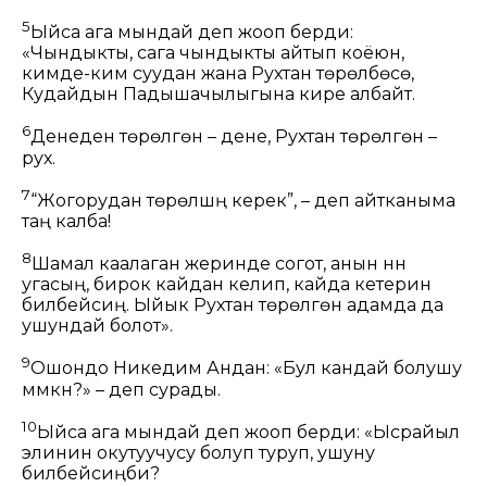
5
Ыйса ага мындай деп жооп берди:
«Чындыкты, сага чындыкты айтып коёюн,
кимде-ким суудан жана Рухтан төрөлбөсө,
Кудайдын Падышачылыгына кире албайт.
6
Денеден төрөлгөн – дене, Рухтан төрөлгөн –
рух.
7
“Жогорудан төрөлүшүң керек”, – деп айтканыма
таң калба!
8
Шамал каалаган жеринде согот, анын үнүн
угасың, бирок кайдан келип, кайда кетерин
билбейсиң. Ыйык Рухтан төрөлгөн адамда да
ушундай болот».
9
Ошондо Никедим Андан: «Бул кандай болушу
мүмкүн?» – деп сурады.
10
Ыйса ага мындай деп жооп берди:
«Ысрайыл
элинин окутуучусу болуп туруп, ушуну
билбейсиңби?