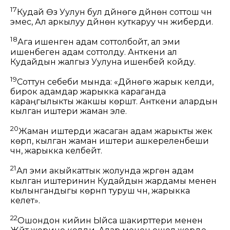
17
Кудай Өз Уулун бул дүйнөгө дүйнөнү соттош үчүн
эмес, Ал аркылуу дүйнөнү куткаруу үчүн жиберди.
18
Ага ишенген адам соттолбойт, ал эми
ишенбеген адам соттолду. Анткени ал
Кудайдын жалгыз Уулуна ишенбей койду.
19
Соттун себеби мында: «Дүйнөгө жарык келди,
бирок адамдар жарыкка караганда
караңгылыкты жакшы көрүштү. Анткени алардын
кылган иштери жаман эле.
20
Жаман иштерди жасаган адам жарыкты жек
көрүп, кылган жаман иштери ашкереленбеши
үчүн, жарыкка келбейт.
21
Ал эми акыйкаттык жолунда жүргөн адам
кылган иштеринин Кудайдын жардамы менен
кылынгандыгы көрүнүп туруш үчүн, жарыкка
келет».
22
Ошондон кийин Ыйса шакирттери менен