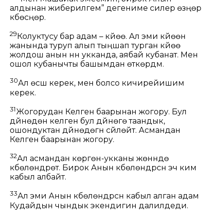
алдынан жиберилгем” дегениме силер өзүңөр
күбөсүңөр.
29
Колуктусу бар адам – күйөө. Ал эми күйөөнү
жанында туруп алып тыңшап турган күйөө
жолдош анын үнүн укканда, аябай кубанат. Мен
ошол кубанычты башымдан өткөрдүм.
30
Ал өсүшү керек, мен болсо кичирейишим
керек.
31
Жогорудан Келген баарынан жогору. Бул
дүйнөдөн келген бул дүйнөгө таандык,
ошондуктан дүйнөдөгүнү сүйлөйт. Асмандан
Келген баарынан жогору.
32
Ал асмандан көргөн-укканы жөнүндө
күбөлөндүрөт. Бирок Анын күбөлөндүрүүсүн эч ким
кабыл албайт.
33
Ал эми Анын күбөлөндүрүүсүн кабыл алган адам
Кудайдын чындык экендигин далилдеди.