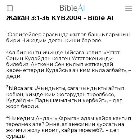
Жакан 3:1-36 KYB2004 - Bible AI
1
Фарисейлер арасында жүйүт эл башчыларынын
бири Никедим деген киши бар эле.
2
Ал бир күнү түн ичинде Ыйсага келип: «Устат,
Сенин Кудайдан келген Устат экениңди
билебиз. Анткени Сен кылып жаткандай
кереметтерди Кудайсыз эч ким кыла албайт», –
деди.
3
Ыйса ага:
«Чындыкты, сага чындыкты айтып
коёюн, кимде-ким жогорудан төрөлбөсө,
Кудайдын Падышачылыгын көрбөйт»,
– деп
жооп берди.
4
Никедим Андан: «Карыган адам кайра кантип
төрөлмөк эле? Эмне, ал энесинин курсагына
экинчи жолу кирип, кайра төрөлөбү?» – деп
сурады.