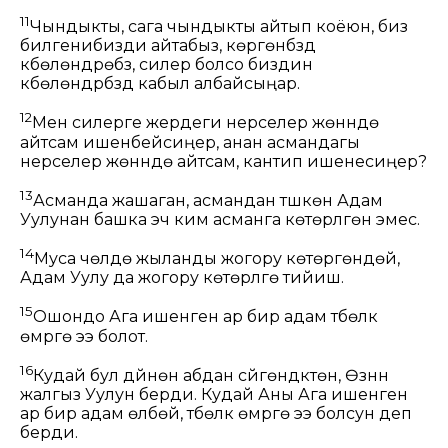
11
Чындыкты, сага чындыкты айтып коёюн, биз
билгенибизди айтабыз, көргөнүбүздү
күбөлөндүрөбүз, силер болсо биздин
күбөлөндүрүүбүздү кабыл албайсыңар.
12
Мен силерге жердеги нерселер жөнүндө
айтсам ишенбейсиңер, анан асмандагы
нерселер жөнүндө айтсам, кантип ишенесиңер?
13
Асманда жашаган, асмандан түшкөн Адам
Уулунан башка эч ким асманга көтөрүлгөн эмес.
14
Муса чөлдө жыланды жогору көтөргөндөй,
Адам Уулу да жогору көтөрүлүүгө тийиш.
15
Ошондо Ага ишенген ар бир адам түбөлүк
өмүргө ээ болот.
16
Кудай бул дүйнөнү абдан сүйгөндүктөн, Өзүнүн
жалгыз Уулун берди. Кудай Аны Ага ишенген
ар бир адам өлбөй, түбөлүк өмүргө ээ болсун деп
берди.