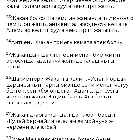
Жүйүт жерине келди. Алар менен ошол жерде
калып, адамдарды сууга чөмүлдүрүп жатты.
23
Жакан болсо Шалемдин жанындагы Айнондо
чөмүлдүрүп жатты, анткени ал жерде суу көп эле.
Адамдар келип, сууга чөмүлдүрүлүп жатышты.
24
Анткени Жакан түрмөгө камала элек болчу.
25
Жакандын шакирттери менен бир жүйүттүн
ортосунда тазалануу жөнүндө талаш чыгып
кетти.
26
Шакирттери Жаканга келип: «Устат! Иордан
дарыясынын наркы өйүзүндө сени менен чогуу
болгон, сен күбөлөндүргөн Адам элди сууга
чөмүлдүрүп жатат. Элдин баары Ага барып
жатышат», – дешти.
27
Жакан аларга мындай деп жооп берди:
«Кудай бермейинче, адам өз мойнуна эч
нерсени ала албайт.
28
“Мен Машайак эмесмин, бирок Анын