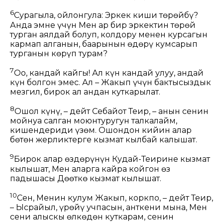
6
Сурагыла, ойлонгула: Эркек киши төрөйбү?
Анда эмне үчүн Мен ар бир эркектин төрөй
турган аялдай болуп, колдору менен курсагын
кармап алганын, баарынын өңдөрү кумсарып
турганын көрүп турам?
7
Оо, кандай кайгы! Ал күн кандай улуу, андай
күн болгон эмес. Ал – Жакып үчүн бактысыздык
мезгил, бирок ал андан куткарылат.
8
Ошол күнү, – дейт Себайот Теңир, – анын сенин
мойнуңа салган моюнтуругун талкалайм,
кишендериңди үзөм. Ошондон кийин алар
бөтөн жерликтерге кызмат кылбай калышат.
9
Бирок алар өздөрүнүн Кудай-Теңирине кызмат
кылышат, Мен аларга кайра койгон өз
падышасы Дөөткө кызмат кылышат.
10
Сен, Менин кулум Жакып, коркпо, – дейт Теңир,
– Ысрайыл, үрөйүң учпасын, анткени мына, Мен
сени алыскы өлкөдөн куткарам, сенин