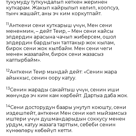
тукумуңду туткундалып кеткен жеринен
куткарам. Жакып кайрылып келип, коопсуз,
тынч жашайт, аны эч ким коркутпайт.
11
Анткени сени куткарыш үчүн, Мен сени
мененмин, – дейт Теңир, – Мен сени кайсы
элдердин арасына чачып жиберсем, ошол
элдердин бардыгын таптакыр жок кылам,
бирок сени жок кылбайм. Мен сени чеги
менен жазалайм, бирок сени жазасыз
калтырбайм».
12
Анткени Теңир мындай дейт: «Сенин жараң
айыккыс, сенин ооруң катуу.
13
Сенин жараңды сакайтыш үчүн, сенин ишиң
жөнүндө эч ким кам көрбөйт. Дартыңа даба жок.
14
Сени досторуңдун баары унутуп коюшту, сени
издешпейт, анткени Мен сени көп мыйзамсыз
иштериң үчүн душмандарыңдын соккусу менен
урдум, катуу жазага тарттым, себеби сенин
күнөөлөрүң көбөйүп кетти.