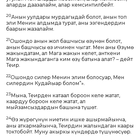
аларды даңазалайм, алар кемсинтилбейт.
20
Анын уулдары мурдагыдай болот, анын топ
эли Менин алдымда турат, аны эзгендердин
баарын жазалайм.
21
Ошондо анын жол башчысы өзүнөн болот,
анын башчысы өз ичинен чыгат. Мен аны Өзүмө
жакындатам, ал Мага жакын келет, анткени
Мага жакындаганга ким өзү батына алат? – дейт
Теңир.
22
Ошондо силер Менин элим болосуңар, Мен
силердин Кудайыңар болом”».
23
Мына, Теңирден катаал бороон келе жатат,
каардуу бороон келе жатат, ал
мыйзамсыздардын башына түшөт.
24
Өз жүрөгүнүн ниетин ишке ашырмайынча,
аны аткармайынча, Теңирдин жалындаган каары
токтобойт. Муну акыркы күндөрдө түшүнөсүңөр.