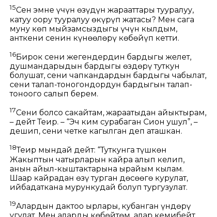
15
Сен эмне үчүн өзүңдүн жарааттарың тууралуу,
катуу ооруң тууралуу өкүрүп жатасың? Мен сага
муну көп мыйзамсыздыгың үчүн кылдым,
анткени сенин күнөөлөрүң көбөйүп кетти.
16
Бирок сени жегендердин бардыгы желет,
душмандарыңдын бардыгы өздөрү туткун
болушат, сени чапкандардын бардыгы чабылат,
сени талап-тоногондордун бардыгын талап-
тоноого салып берем.
17
Сени болсо сакайтам, жараатыңдан айыктырам,
– дейт Теңир. – “Эч ким сурабаган Сион ушул”, –
дешип, сени четке кагылган деп аташкан.
18
Теңир мындай дейт: “Туткунга түшкөн
Жакыптын чатырларын кайра алып келип,
анын айыл-кыштактарына ырайым кылам.
Шаар кайрадан өзү турган дөңсөөгө курулат,
ийбадаткана мурункудай болуп тургузулат.
19
Алардын даңктоо ырлары, кубанган үндөрү
угулат. Мен аларды көбөйтөм, алар кемибейт,