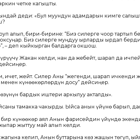
эркин четке кагышты.
ындай деди:
«Бул муундун адамдарын кимге салыш
ш?
руп алып, бири-бирине: “Биз силерге чоор тартып б
оксуңар. Биз силерге муңдуу ырларды ырдап берди
”, – деп кыйкырган балдарга окшош.
рүүчү Жакан келди, нан да жебейт, шарап да ичпей
дейсиңер.
и, ичет, жейт. Силер Аны “жегенди, шарап ичкенди
 менен күнөөкөрлөрдүн досу” дейсиңер.
өзүнүн бардык иштери аркылуу акталды».
саны тамакка чакырды. Ыйса анын үйүнө барып, дас
бир күнөөкөр аял Анын фарисейдин үйүндө экенди
ыпар жыттуу май алып келди.
 жагына келип, Анын буттарына көз жашын төгүп, ый