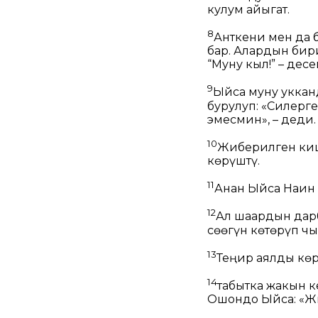
кулум айыгат.
8
Анткени мен да 
бар. Алардын бирин
“Муну кыл!” – десе
9
Ыйса муну укканд
бурулуп:
«Силерге
эмесмин»,
– деди.
10
Жиберилген киш
көрүштү.
11
Анан Ыйса Наин 
12
Ал шаардын дар
сөөгүн көтөрүп ч
13
Теңир аялды көр
14
табытка жакын к
Ошондо Ыйса:
«Жи