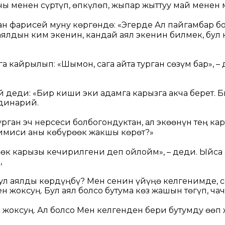
чы менен сүртүп, өпкүлөп, жыпар жыттуу май менен
 фарисей муну көргөндө: «Эгерде Ал пайгамбар болс
аялдын ким экенин, кандай аял экенин билмек, бул 
га кайрылып:
«Шымон, сага айта турган сөзүм бар»,
– 
 деди: «Бир киши эки адамга карызга акча берет. Б
динарий.
рган эч нерсеси болбогондуктан, ал экөөнүн тең ка
имиси аны көбүрөөк жакшы көрөт?»
өк карызы кечирилгени деп ойлойм», – деди. Ыйса 
,
ул аялды көрдүңбү? Мен сенин үйүңө келгенимде, с
ен жоксуң. Бул аял болсо бутума көз жашын төгүп, чач
жоксуң. Ал болсо Мен келгенден бери бутумду өөп ж