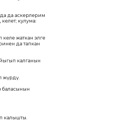
мда да аскерлерим
 келет; кулума:
п келе жаткан элге
инен да тапкан
айыгып калганын
п жүрдү.
з баласынын
оп калышты.