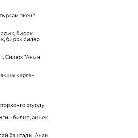
тырсам экен?
ердик, бирок
к, бирок силер
т. Силер: “Анын
 жакшы көргөн
торконго отурду.
гин билип, айнек
лай баштады. Анан