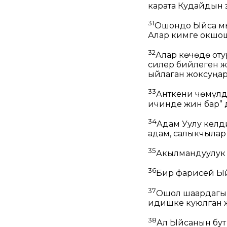
карата Кудайдын 
31
Ошондо Ыйса м
Алар кимге окшо
32
Алар көчөдө оту
силер бийлеген ж
ыйлаган жоксуңар
33
Анткени чөмүлдү
ичинде жин бар” 
34
Адам Уулу келд
адам, салыкчылар
35
Акылмандуулук 
36
Бир фарисей Ый
37
Ошол шаардагы 
идишке куюлган ж
38
Ал Ыйсанын бут