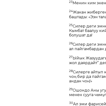
23
Менин ким экен
24
Жакан жиберген
баштады:
«Ээн та
25
Силер деги эмн
Кымбат баалуу к
болушат да!
26
Силер деги эмн
ал пайгамбардан д
27
Ыйык Жазуудагы
жол даярдайт” де
28
Силерге айтып 
чоң бир да пайг
андан чоң!»
29
Ошондо Аны угу
менен сууга чөмү
30
Ал эми фарисей