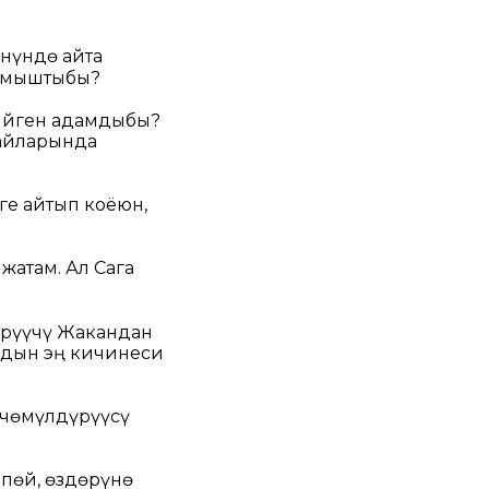
нүндө айта
камыштыбы?
кийген адамдыбы?
райларында
е айтып коёюн,
атам. Ал Сага
үрүүчү Жакандан
рдын эң кичинеси
 чөмүлдүрүүсү
пөй, өздөрүнө