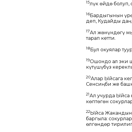
15
Өлүк өйдө болуп
16
Бардыгынын үрөй
деп, Кудайды даң
17
Ал жөнүндөгү мы
тарап кетти.
18
Бул окуялар туу
19
Ошондо ал эки 
күтүшүбүз керекп
20
Алар Ыйсага ке
Сенсиңби же башка
21
Ал учурда Ыйса
көптөгөн сокурлар
22
Ыйса Жакандын
баргыла: сокурлар
өлгөндөр тирилип