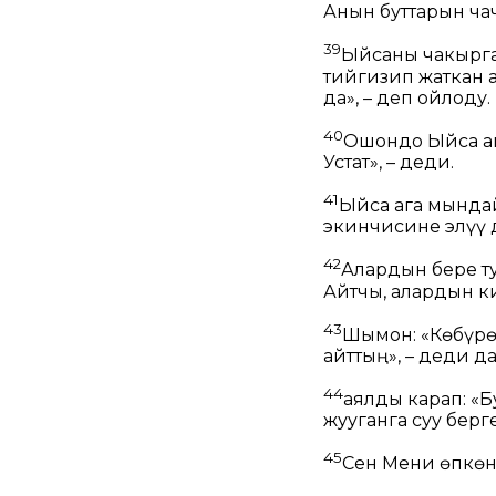
Анын буттарын ча
39
Ыйсаны чакырган
тийгизип жаткан 
да», – деп ойлоду.
40
Ошондо Ыйса а
Устат», – деди.
41
Ыйса ага мындай
экинчисине элүү 
42
Алардын бере ту
Айтчы, алардын к
43
Шымон: «Көбүрө
айттың»,
– деди да
44
аялды карап:
«Б
жууганга суу берг
45
Сен Мени өпкөн 