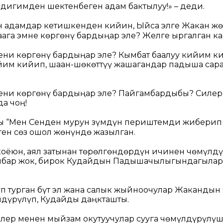
дигимден шектенбеген адам бактылуу!»
– деди.
 адамдар кетишкенден кийин, Ыйса элге Жакан жө
лаага эмне көргөнү бардыңар эле? Желге ыргалган 
ени көргөнү бардыңар эле? Кымбат баалуу кийим 
ийим кийип, шаан-шөкөттүү жашагандар падыша са
ени көргөнү бардыңар эле? Пайгамбардыбы? Силерг
а чоң!
 “Мен Сенден мурун Өзүмдүн периштемди жиберип ж
ген сөз ошол жөнүндө жазылган.
коёюн, аял затынан төрөлгөндөрдүн ичинен чөмүлд
амбар жок, бирок Кудайдын Падышачылыгындагыла
п турган бүт эл жана салык жыйноочулар Жакандын
лдүрүлүп, Кудайды даңкташты.
лер менен мыйзам окутуучулар сууга чөмүлдүрүлүш