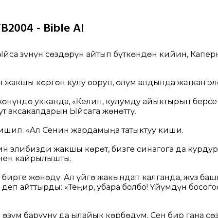
B2004 - Bible AI
 Ыйса Өзүнүн сөздөрүн айтып бүткөндөн кийин, Капе
 жакшы көргөн кулу ооруп, өлүм алдында жаткан эл
өнүндө укканда, «Келип, кулумду айыктырып берсе
үт аксакалдарын Ыйсага жөнөттү.
ишип: «Ал Сенин жардамыңа татыктуу киши.
н элибизди жакшы көрөт, бизге синагога да курдуру
енен кайрылышты.
 бирге жөнөдү. Ал үйгө жакындап калганда, жүз баш
деп айттырды: «Теңир, убара болбо! Үйүмдүн босого
өзүм барууну да ылайык көрбөдүм. Сен бир гана сөз