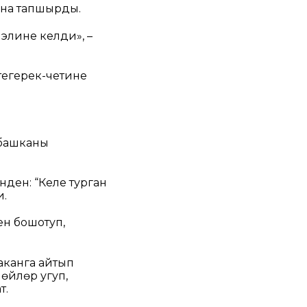
уна тапшырды.
элине келди», –
тегерек-четине
 башканы
ден: “Келе турган
и.
н бошотуп,
аканга айтып
өйлөр угуп,
т.