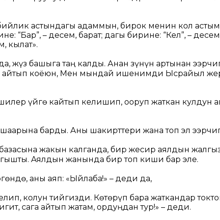
бийлик астындагы адаммын, бирок менин кол асты
е: “Бар”, – десем, барат; дагы бирине: “Кел”, – десем,
м, кылат».
а, жүз башыга таң калды. Анан Өзүнүн артынан ээрчи
 айтып коёюн, Мен мындай ишенимди Ысрайыл жер
илер үйгө кайтып келишип, ооруп жаткан кулдун 
шаарына барды. Аны шакирттери жана топ эл ээрчи
базасына жакын калганда, бир жесир аялдын жалгы
ыгышты. Аялдын жанында бир топ киши бар эле.
гөндө, аны аяп:
«Ыйлаба!»
– деди да,
елип, колун тийгизди. Көтөрүп бара жаткандар токт
гит, сага айтып жатам, ордуңдан тур!»
– деди.