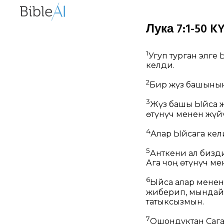
Лука 7:1-50 KY
1
Угуп турган элге
келди.
2
Бир жүз башынын
3
Жүз башы Ыйса ж
өтүнүч менен жүй
4
Алар Ыйсага кел
5
Анткени ал бизди
Ага чоң өтүнүч м
6
Ыйса алар менен
жиберип, мындай 
татыксызмын.
7
Ошондуктан Сага 