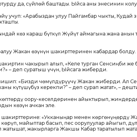
, отурду да, сүйлөй баштады. Ыйса аны энесинин кол
ү учуп: «Арабыздан улуу Пайгамбар чыкты, Кудай Өз 
кташты.
ндай көз караш бүткүл Жүйүт аймагына жана анын 
ралуу Жакан өзүнүн шакирттеринен кабардар болду.
шакиртин чакырып алып, «Келе турган Сенсиңби же
и?» – деп суратыш үчүн, Ыйсага жиберди.
лишип: «Бизди чөмүлдүрүүчү Жакан жиберди. Ал Сен
ны күтүшүбүз керекпи?” – деп сурап жатат», – дешт
 көптөрдү оору-кеселдеринен айыктырып, жиндерде
дын көзүн ачкан эле.
 шакирттерине:
«Укканыңар менен көргөнүңөрдү Ж
 көрүп, майыптар басып, пес оорулуулар айыгып, дүл
 жатышат, жакырларга Жакшы Кабар таратылып жата