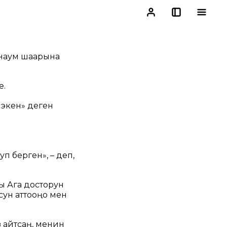
рнаум шаарына
е.
 экен» деген
п берген», – деп,
ы Ага досторун
сун аттооңо мен
 айтсаң, менин