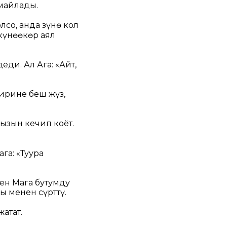
 майлады.
о, анда Өзүнө кол
күнөөкөр аял
деди. Ал Ага: «Айт,
ирине беш жүз,
рызын кечип коёт.
ага:
«Туура
ен Мага бутумду
ы менен сүрттү.
атат.