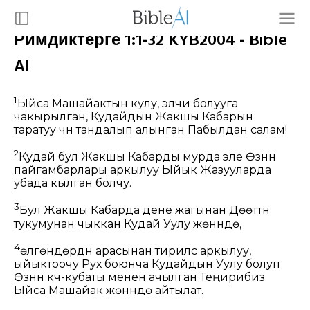
Римдиктерге 1:1-32 KYB2004 - Bible
AI
1
Ыйса Машайактын кулу, элчи болууга
чакырылган, Кудайдын Жакшы Кабарын
таратуу үчүн тандалып алынган Пабылдан салам!
2
Кудай бул Жакшы Кабарды мурда эле Өзүнүн
пайгамбарлары аркылуу Ыйык Жазууларда
убада кылган болчу.
3
Бул Жакшы Кабарда дене жагынан Дөөттүн
тукумунан чыккан Кудай Уулу жөнүндө,
4
өлгөндөрдүн арасынан тирилүүсү аркылуу,
ыйыктоочу Рух боюнча Кудайдын Уулу болуп
Өзүнүн күч-кубаты менен ачылган Теңирибиз
Ыйса Машайак жөнүндө айтылат.