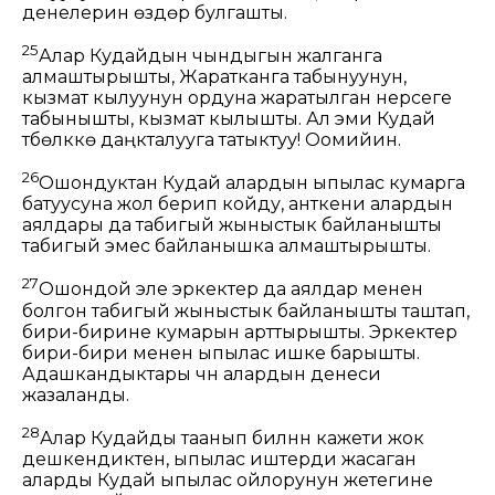
денелерин өздөрү булгашты.
25
Алар Кудайдын чындыгын жалганга
алмаштырышты, Жаратканга табынуунун,
кызмат кылуунун ордуна жаратылган нерсеге
табынышты, кызмат кылышты. Ал эми Кудай
түбөлүккө даңкталууга татыктуу! Оомийин.
26
Ошондуктан Кудай алардын ыпылас кумарга
батуусуна жол берип койду, анткени алардын
аялдары да табигый жыныстык байланышты
табигый эмес байланышка алмаштырышты.
27
Ошондой эле эркектер да аялдар менен
болгон табигый жыныстык байланышты таштап,
бири-бирине кумарын арттырышты. Эркектер
бири-бири менен ыпылас ишке барышты.
Адашкандыктары үчүн алардын денеси
жазаланды.
28
Алар Кудайды таанып билүүнүн кажети жок
дешкендиктен, ыпылас иштерди жасаган
аларды Кудай ыпылас ойлорунун жетегине