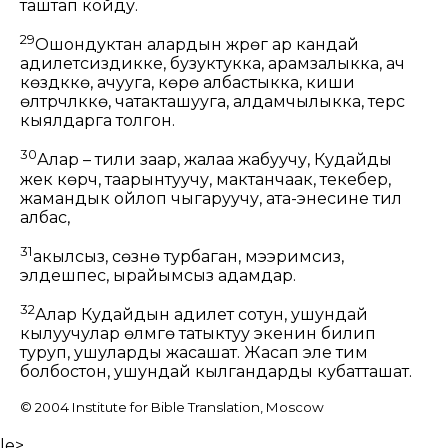
таштап койду.
29
Ошондуктан алардын жүрөгү ар кандай
адилетсиздикке, бузуктукка, арамзалыкка, ач
көздүккө, ачууга, көрө албастыкка, киши
өлтүрүүчүлүккө, чатакташууга, алдамчылыкка, терс
кыялдарга толгон.
30
Алар – тили заар, жалаа жабуучу, Кудайды
жек көрүүчү, таарынтуучу, мактанчаак, текебер,
жамандык ойлоп чыгаруучу, ата-энесине тил
албас,
31
акылсыз, сөзүнө турбаган, мээримсиз,
элдешпес, ырайымсыз адамдар.
32
Алар Кудайдын адилет сотун, ушундай
кылуучулар өлүмгө татыктуу экенин билип
туруп, ушуларды жасашат. Жасап эле тим
болбостон, ушундай кылгандарды кубатташат.
© 2004 Institute for Bible Translation, Moscow
le>