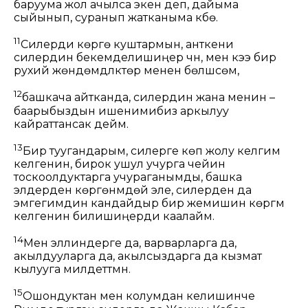
баруума жол ачылса экен деп, дайыма
сыйынып, суранып жатканыма күбө.
11
Силерди көрүүгө куштармын, анткени
силердин бекемделишиңер үчүн, мен кээ бир
рухий жөндөмдүүлүктөр менен бөлүшсөм,
12
башкача айтканда, силердин жана менин –
баарыбыздын ишенимибиз аркылуу
кайраттансак дейм.
13
Бир туугандарым, силерге көп жолу келгим
келгенин, бирок ушул учурга чейин
тоскоолдуктарга учураганымды, башка
элдерден көргөнүмдөй эле, силерден да
эмгегимдин кандайдыр бир жемишин көргүм
келгенин билишиңерди каалайм.
14
Мен эллиндерге да, варварларга да,
акылдууларга да, акылсыздарга да кызмат
кылууга милдеттүүмүн.
15
Ошондуктан мен колумдан келишинче