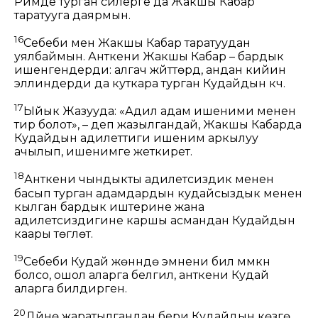
Римде турган силерге да Жакшы Кабар
таратууга даярмын.
16
Себеби мен Жакшы Кабар таратуудан
уялбаймын. Анткени Жакшы Кабар – бардык
ишенгендерди: алгач жүйүттөрдү, андан кийин
эллиндерди да куткара турган Кудайдын күчү.
17
Ыйык Жазууда: «Адил адам ишеними менен
тирүү болот», – деп жазылгандай, Жакшы Кабарда
Кудайдын адилеттиги ишеним аркылуу
ачылып, ишенимге жеткирет.
18
Анткени чындыкты адилетсиздик менен
басып турган адамдардын кудайсыздык менен
кылган бардык иштерине жана
адилетсиздигине каршы асмандан Кудайдын
каары төгүлөт.
19
Себеби Кудай жөнүндө эмнени билүү мүмкүн
болсо, ошол аларга белгилүү, анткени Кудай
аларга билдирген.
20
Дүйнө жаратылгандан бери Кудайдын көзгө