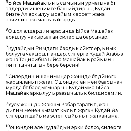
5
Ыйса Машайактын ысымынын урматына бүт
элдерди ишенимге баш ийдирүү үчүн, Кудай
бизге Ал аркылуу ырайым көрсөттү жана
элчилик кызматты ыйгарды.
6
Ошол элдердин арасында Ыйса Машайак
аркылуу чакырылган силер да барсыңар.
7
Кудайдын Римдеги бардык сүйүктүүлөрү, ыйык
болууга чакырылгандар, силерге Кудай Атабыз
жана Теңирибиз Ыйса Машайак ырайымын
төгүп, тынчтыгын бере берсин!
8
Силердин ишенимиңер жөнүндө бүт дүйнөгө
жарыяланып жатат. Ошондуктан мен баарынан
мурда бүт бардыгыңар үчүн Кудайыма Ыйса
Машайак аркылуу ыраазычылык билдиремин.
9
Уулу жөнүндө Жакшы Кабар таратып, жан-
дилим менен кызмат кылып жүргөн Кудай Өзү
силерди дайыма эстеп сыйынып жатканыма,
10
ошондой эле Кудайдын эрки болсо, силерге