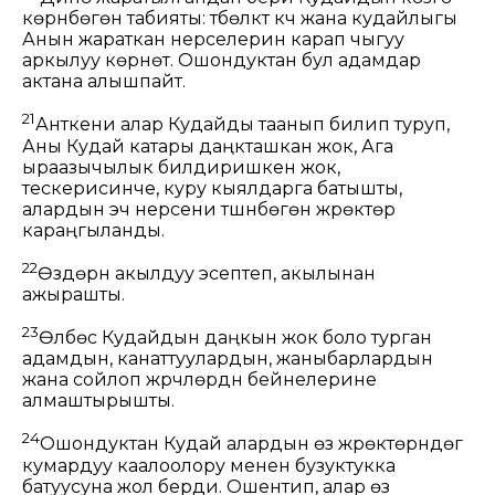
көрүнбөгөн табияты: түбөлүктүү күчү жана кудайлыгы
Анын жараткан нерселерин карап чыгуу
аркылуу көрүнөт. Ошондуктан бул адамдар
актана алышпайт.
21
Анткени алар Кудайды таанып билип туруп,
Аны Кудай катары даңкташкан жок, Ага
ыраазычылык билдиришкен жок,
тескерисинче, куру кыялдарга батышты,
алардын эч нерсени түшүнбөгөн жүрөктөрү
караңгыланды.
22
Өздөрүн акылдуу эсептеп, акылынан
ажырашты.
23
Өлбөс Кудайдын даңкын жок боло турган
адамдын, канаттуулардын, жаныбарлардын
жана сойлоп жүрүүчүлөрдүн бейнелерине
алмаштырышты.
24
Ошондуктан Кудай алардын өз жүрөктөрүндөгү
кумардуу каалоолору менен бузуктукка
батуусуна жол берди. Ошентип, алар өз