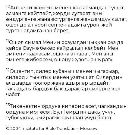
10
Анткени жамгыр менен кар асмандан түшөт,
асманга кайтпайт, жерди сугарат, аны
өндүргөнгө жана өстүргөнгө жөндөмдүү кылат,
ошондо ал үрөн сепкен адамга үрөн, жей
турган адамга нан берет.
11
Ошол сымал Менин оозумдан чыккан сөз да
кайра Өзүмө бекер кайрылып келбейт. Мен
эмнени кааласам, ошону аткарат, Мен аны
эмнеге жиберсем, ошону жүзөгө ашырат».
12
Ошентип, силер кубаныч менен чыгасыңар,
силерди тынчтык менен узатышат. Силердин
алдыңарда тоолор жана адырлар ырдайт,
талаадагы бардык бак-дарактар силерге кол
чабат.
13
Тикенектин ордуна кипарис өсөт, чалкандын
ордуна мирт өсөт. Бул Теңирдин даңкы үчүн,
түбөлүктүү, кыйрагыс жышаан үчүн болот.
© 2004 Institute for Bible Translation, Moscow