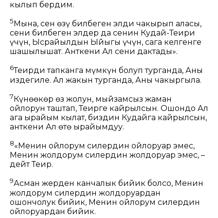
кылып бердим.
5
Мына, сен өзүң билбеген элди чакырып аласың,
сени билбеген элдер да сенин Кудай-Теңириң
үчүн, Ысрайылдын Ыйыгы үчүн, сага келгенге
шашылышат. Анткени Ал сени даңктады».
6
Теңирди тапканга мүмкүн болуп турганда, Аны
издегиле. Ал жакын турганда, Аны чакыргыла.
7
Күнөөкөр өз жолун, мыйзамсыз жаман
ойлорун таштап, Теңирге кайрылсын. Ошондо Ал
ага ырайым кылат, биздин Кудайга кайрылсын,
анткени Ал өтө ырайымдуу.
8
«Менин ойлорум силердин ойлоруңар эмес,
Менин жолдорум силердин жолдоруңар эмес, –
дейт Теңир.
9
Асман жерден канчалык бийик болсо, Менин
жолдорум силердин жолдоруңардан
ошончолук бийик, Менин ойлорум силердин
ойлоруңардан бийик.