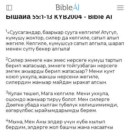
Ышайа 55:1-13 KYB2004 - Bible AI
1
«Суусагандар, баарыңар сууга келгиле! Атүгүл,
күмүшү жоктор, силер да келгиле, сатып алып
жегиле. Келгиле, күмүшсүз сатып алгыла, шарап
менен сүттү бекер алгыла!
2
Силер эмнеге нан эмес нерсеге күмүш тартып
берип жатасыңар, эмнеге тойгузбаган нерсеге
эмгек акыңарды берип жатасыңар? Мени кунт
коюп уккула, жакшы нерсени жегиле,
силердин жаныңар майдан ыракат алсын.
3
Кулак төшөп, Мага келгиле. Мени уккула,
ошондо жаныңар тирүү болот. Мен силерге
Дөөткө убада кылган түбөлүк келишимимди,
өзгөрүлбөс ырайымдарымды берем.
4
Мына, Мен Аны элдер үчүн күбө кылып
бердим, элдерге жол башчы жана насаатчы