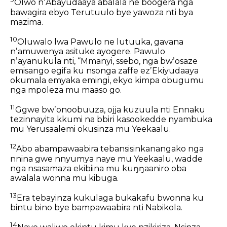
Olwo nʼAbayudaaya abalala ne boogera nga
bawagira ebyo Terutuulo bye yawoza nti bya
mazima.
10
Oluwalo lwa Pawulo ne lutuuka, gavana
nʼamuwenya asituke ayogere. Pawulo
nʼayanukula nti, “Mmanyi, ssebo, nga bwʼosaze
emisango egifa ku nsonga zaffe ezʼEkiyudaaya
okumala emyaka emingi, ekyo kimpa obugumu
nga mpoleza mu maaso go.
11
Ggwe bwʼonoobuuza, ojja kuzuula nti Ennaku
tezinnayita kkumi na bbiri kasookedde nyambuka
mu Yerusaalemi okusinza mu Yeekaalu.
12
Abo abampawaabira tebansisinkanangako nga
nnina gwe nnyumya naye mu Yeekaalu, wadde
nga nsasamaza ekibiina mu kuŋŋaaniro oba
awalala wonna mu kibuga.
13
Era tebayinza kukulaga bukakafu bwonna ku
bintu bino bye bampawaabira nti Nabikola.
14