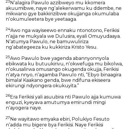
23
Nʼalagira Pawulo azzibweyo mu kkomera
akuumibwe, naye ngʼalekerwamu ku ddembe, ne
mikwano gye bakkirizibwe okujjanga okumulaba
nʼokumuleetera bye yeetaaga.
24
Awo nga wayiseewo ennaku ntonotono, Ferikisi
nʼajja ne mukyala we Dulusira, eyali Omuyudaaya.
Nʼatumya Pawulo, ne bamuwuliriza
ngʼabategeeza ku kukkiriza Kristo Yesu.
25
Awo Pawulo bwe yagenda abannyonnyola
ebikwata ku butuukirivu, nʼokwefuga mu bikolwa,
nʼokusalirwa omusango okugenda okujja, Ferikisi
nʼatya nnyo, nʼagamba Pawulo nti, “Ebyo binaagira
bimala! Kaakano genda, bwe ndifuna ekiseera
ekirungi ndyongera okukuyita.”
26
Era Ferikisi yali asuubira nti Pawulo ajja kumuwa
enguzi, kyeyava amutumya emirundi mingi
nʼayogera naye.
27
Ne wayitawo emyaka ebiri, Polukiyo Fesuto
nʼadda mu bigere bya Ferikisi. Naye Ferikisi