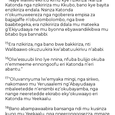
Naye waliwo ekintu kimu kye nzikiriza. Nsinza
Katonda nga nzikiririza mu Kkubo, bano kye bayita
enzikiriza endala. Nsinza Katonda
nʼokumuweereza nga ngoberera empisa za
bajjajjaffe nʼobulombolombo, nga bwe
baabitegeka, era nzikiririza ddala mu mateeka
gʼEkiyudaaya ne mu byonna ebyawandiikibwa mu
bitabo bya bannabbi.
15
Era nzikiriza, nga bano bwe bakkiriza, nti
Walibaawo okuzuukira kwʼabatuukirivu nʼababi.
16
Olwʼessuubi lino lye nnina, nfuba bulijjo okuba
nʼemmeeme ennongoofu eri Katonda nʼeri
abantu.”
17
“Oluvannyuma lwʼemyaka mingi, nga siriiwo,
nakomawo mu Yerusaalemi ngʼAbayudaaya
mbaleetedde nʼensimbi ezʼokubayamba, nga
nange neeretedde ekirabo ekyʼokuwaayo eri
Katonda mu Yeekaalu.
18
Bano abampawaabira bansanga ndi mu kusinza
kuno mu Yeekaalu, nga nneerongoosezza, mmaze