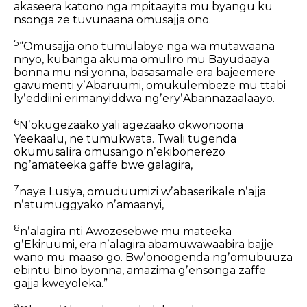
akaseera katono nga mpitaayita mu byangu ku
nsonga ze tuvunaana omusajja ono.
5
“Omusajja ono tumulabye nga wa mutawaana
nnyo, kubanga akuma omuliro mu Bayudaaya
bonna mu nsi yonna, basasamale era bajeemere
gavumenti yʼAbaruumi, omukulembeze mu ttabi
lyʼeddiini erimanyiddwa ngʼeryʼAbannazaalaayo.
6
Nʼokugezaako yali agezaako okwonoona
Yeekaalu, ne tumukwata. Twali tugenda
okumusalira omusango nʼekibonerezo
ngʼamateeka gaffe bwe galagira,
7
naye Lusiya, omuduumizi wʼabaserikale nʼajja
nʼatumuggyako nʼamaanyi,
8
nʼalagira nti Awozesebwe mu mateeka
gʼEkiruumi, era nʼalagira abamuwawaabira bajje
wano mu maaso go. Bwʼonoogenda ngʼomubuuza
ebintu bino byonna, amazima gʼensonga zaffe
gajja kweyoleka.”
9