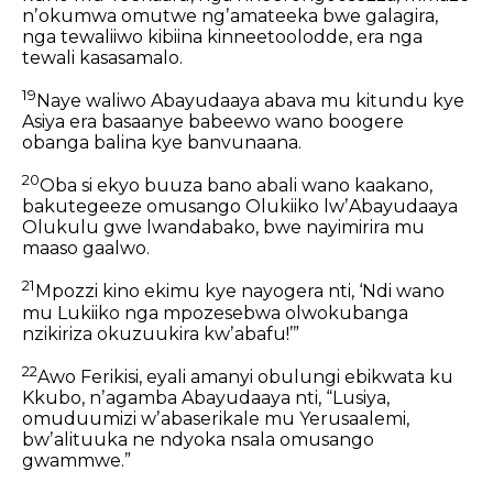
nʼokumwa omutwe ngʼamateeka bwe galagira,
nga tewaliiwo kibiina kinneetoolodde, era nga
tewali kasasamalo.
19
Naye waliwo Abayudaaya abava mu kitundu kye
Asiya era basaanye babeewo wano boogere
obanga balina kye banvunaana.
20
Oba si ekyo buuza bano abali wano kaakano,
bakutegeeze omusango Olukiiko lwʼAbayudaaya
Olukulu gwe lwandabako, bwe nayimirira mu
maaso gaalwo.
21
Mpozzi kino ekimu kye nayogera nti, ‘Ndi wano
mu Lukiiko nga mpozesebwa olwokubanga
nzikiriza okuzuukira kwʼabafu!’”
22
Awo Ferikisi, eyali amanyi obulungi ebikwata ku
Kkubo, nʼagamba Abayudaaya nti, “Lusiya,
omuduumizi wʼabaserikale mu Yerusaalemi,
bwʼalituuka ne ndyoka nsala omusango
gwammwe.”