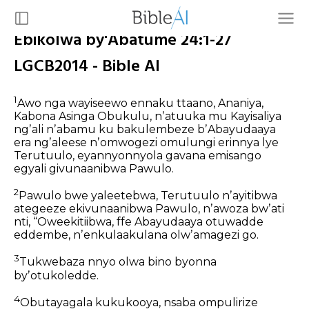
Ebikolwa by'Abatume 24:1-27
LGCB2014 - Bible AI
1
Awo nga wayiseewo ennaku ttaano, Ananiya,
Kabona Asinga Obukulu, nʼatuuka mu Kayisaliya
ngʼali nʼabamu ku bakulembeze bʼAbayudaaya
era ngʼaleese nʼomwogezi omulungi erinnya lye
Terutuulo, eyannyonnyola gavana emisango
egyali givunaanibwa Pawulo.
2
Pawulo bwe yaleetebwa, Terutuulo nʼayitibwa
ategeeze ekivunaanibwa Pawulo, nʼawoza bwʼati
nti, “Oweekitiibwa, ffe Abayudaaya otuwadde
eddembe, nʼenkulaakulana olwʼamagezi go.
3
Tukwebaza nnyo olwa bino byonna
byʼotukoledde.
4
Obutayagala kukukooya, nsaba ompulirize