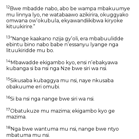
12
Bwe mbadde nabo, abo be wampa mbakuumye
mu linnya lyo, ne watabaawo azikirira, okuggyako
omwana owʼokubula, ekyawandiikibwa kiryoke
kituukirire.”
13
“Nange kaakano nzija gyʼoli, era mbabuulidde
ebintu bino nabo babe nʼessanyu lyange nga
lituukiridde mu bo.
14
Mbawadde ekigambo kyo, ensi nʼebakyawa
kubanga si ba nsi nga Nze bwe siri wa nsi.
15
Sikusaba kubaggya mu nsi, naye nkusaba
obakuume eri omubi.
16
Si ba nsi nga nange bwe siri wa nsi.
17
Obatukuze mu mazima; ekigambo kyo ge
mazima.
18
Nga bwe wantuma mu nsi, nange bwe ntyo
mbatuma mu nsi.