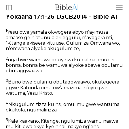
Yokaana 17:1-26 LGCB2014 - Bible AI
1
Yesu bwe yamala okwogera ebyo nʼayimusa
amaaso ge nʼatunula eri eggulu, nʼayogera nti,
“Kitange ekiseera kituuse. Gulumiza Omwana wo,
nʼomwana alyoke akugulumize,
2
nga bwe wamuwa obuyinza ku balina omubiri
bonna, bonna be wamuwa alyoke abawe obulamu
obutaggwaawo.
3
Buno bwe bulamu obutaggwaawo, okutegeera
ggwe Katonda omu owʼamazima, nʼoyo gwe
watuma, Yesu Kristo.
4
Nkugulumizizza ku nsi, omulimu gwe wantuma
okukola, ngumalirizza.
5
Kale kaakano, Kitange, ngulumiza wamu naawe
mu kitiibwa ekyo kye nnali nakyo ngʼensi