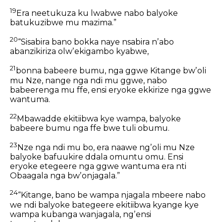
19
Era neetukuza ku lwabwe nabo balyoke
batukuzibwe mu mazima.”
20
“Sisabira bano bokka naye nsabira nʼabo
abanzikiriza olwʼekigambo kyabwe,
21
bonna babeere bumu, nga ggwe Kitange bwʼoli
mu Nze, nange nga ndi mu ggwe, nabo
babeerenga mu ffe, ensi eryoke ekkirize nga ggwe
wantuma.
22
Mbawadde ekitiibwa kye wampa, balyoke
babeere bumu nga ffe bwe tuli obumu.
23
Nze nga ndi mu bo, era naawe ngʼoli mu Nze
balyoke bafuukire ddala omuntu omu. Ensi
eryoke etegeere nga ggwe wantuma era nti
Obaagala nga bwʼonjagala.”
24
“Kitange, bano be wampa njagala mbeere nabo
we ndi balyoke bategeere ekitiibwa kyange kye
wampa kubanga wanjagala, ngʼensi