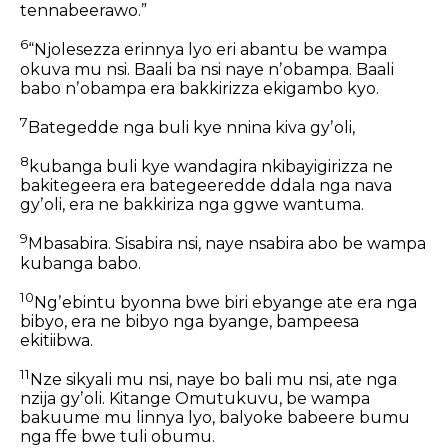
tennabeerawo.”
6
“Njolesezza erinnya lyo eri abantu be wampa
okuva mu nsi. Baali ba nsi naye nʼobampa. Baali
babo nʼobampa era bakkirizza ekigambo kyo.
7
Bategedde nga buli kye nnina kiva gyʼoli,
8
kubanga buli kye wandagira nkibayigirizza ne
bakitegeera era bategeeredde ddala nga nava
gyʼoli, era ne bakkiriza nga ggwe wantuma.
9
Mbasabira. Sisabira nsi, naye nsabira abo be wampa
kubanga babo.
10
Ngʼebintu byonna bwe biri ebyange ate era nga
bibyo, era ne bibyo nga byange, bampeesa
ekitiibwa.
11
Nze sikyali mu nsi, naye bo bali mu nsi, ate nga
nzija gyʼoli. Kitange Omutukuvu, be wampa
bakuume mu linnya lyo, balyoke babeere bumu
nga ffe bwe tuli obumu.