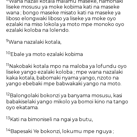
Wana nazali kotala malamu maseke, namonaki
liseke mosusu ya moke kobima kati na maseke
wana ; bongo maseke misato kati na maseke ya
liboso elongwaki liboso ya liseke ya moke oyo
ezalaki na miso lokola ya moto mpe monoko oyo
ezalaki koloba na lolendo.
9
Wana nazalaki kotala,
10
Ebale ya moto ezalaki kobima
11
Nakobaki kotala mpo na maloba ya lofundu oyo
liseke yango ezalaki koloba ; mpe wana nazalaki
kaka kotala, babomaki nyama yango, nzoto na
yango ebebaki mpe babwakaki yango na moto.
12
Balongolaki bokonzi ya banyama mosusu, kasi
babakiselaki yango mikolo ya bomoi kino na tango
oyo ekatama.
13
Kati na bimoniseli na ngai ya butu,
14
Bapesaki Ye bokonzi, lokumu mpe nguya ;