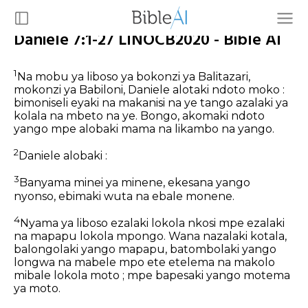
Daniele 7:1-27 LINOCB2020 - Bible AI
1
Na mobu ya liboso ya bokonzi ya Balitazari,
mokonzi ya Babiloni, Daniele alotaki ndoto moko :
bimoniseli eyaki na makanisi na ye tango azalaki ya
kolala na mbeto na ye. Bongo, akomaki ndoto
yango mpe alobaki mama na likambo na yango.
2
Daniele alobaki :
3
Banyama minei ya minene, ekesana yango
nyonso, ebimaki wuta na ebale monene.
4
Nyama ya liboso ezalaki lokola nkosi mpe ezalaki
na mapapu lokola mpongo. Wana nazalaki kotala,
balongolaki yango mapapu, batombolaki yango
longwa na mabele mpo ete etelema na makolo
mibale lokola moto ; mpe bapesaki yango motema
ya moto.