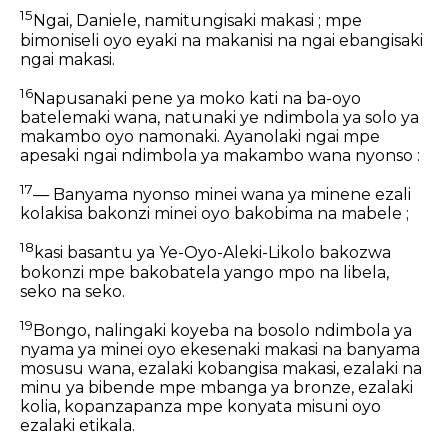
15
Ngai, Daniele, namitungisaki makasi ; mpe
bimoniseli oyo eyaki na makanisi na ngai ebangisaki
ngai makasi.
16
Napusanaki pene ya moko kati na ba-oyo
batelemaki wana, natunaki ye ndimbola ya solo ya
makambo oyo namonaki. Ayanolaki ngai mpe
apesaki ngai ndimbola ya makambo wana nyonso :
17
— Banyama nyonso minei wana ya minene ezali
kolakisa bakonzi minei oyo bakobima na mabele ;
18
kasi basantu ya Ye-Oyo-Aleki-Likolo bakozwa
bokonzi mpe bakobatela yango mpo na libela,
seko na seko.
19
Bongo, nalingaki koyeba na bosolo ndimbola ya
nyama ya minei oyo ekesenaki makasi na banyama
mosusu wana, ezalaki kobangisa makasi, ezalaki na
minu ya bibende mpe mbanga ya bronze, ezalaki
kolia, kopanzapanza mpe konyata misuni oyo
ezalaki etikala.