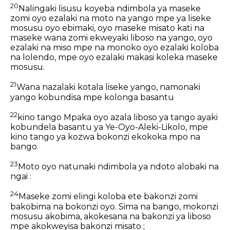
20
Nalingaki lisusu koyeba ndimbola ya maseke
zomi oyo ezalaki na moto na yango mpe ya liseke
mosusu oyo ebimaki, oyo maseke misato kati na
maseke wana zomi ekweyaki liboso na yango, oyo
ezalaki na miso mpe na monoko oyo ezalaki koloba
na lolendo, mpe oyo ezalaki makasi koleka maseke
mosusu.
21
Wana nazalaki kotala liseke yango, namonaki
yango kobundisa mpe kolonga basantu
22
kino tango Mpaka oyo azala liboso ya tango ayaki
kobundela basantu ya Ye-Oyo-Aleki-Likolo, mpe
kino tango ya kozwa bokonzi ekokoka mpo na
bango.
23
Moto oyo natunaki ndimbola ya ndoto alobaki na
ngai :
24
Maseke zomi elingi koloba ete bakonzi zomi
bakobima na bokonzi oyo. Sima na bango, mokonzi
mosusu akobima, akokesana na bakonzi ya liboso
mpe akokweyisa bakonzi misato ;