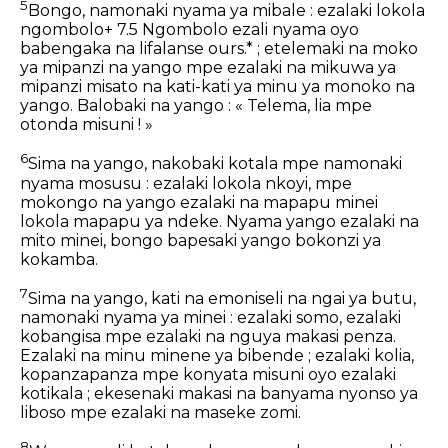
5
Bongo, namonaki nyama ya mibale : ezalaki lokola
ngombolo+ 7.5 Ngombolo ezali nyama oyo
babengaka na lifalanse ours.* ; etelemaki na moko
ya mipanzi na yango mpe ezalaki na mikuwa ya
mipanzi misato na kati-kati ya minu ya monoko na
yango. Balobaki na yango : « Telema, lia mpe
otonda misuni ! »
6
Sima na yango, nakobaki kotala mpe namonaki
nyama mosusu : ezalaki lokola nkoyi, mpe
mokongo na yango ezalaki na mapapu minei
lokola mapapu ya ndeke. Nyama yango ezalaki na
mito minei, bongo bapesaki yango bokonzi ya
kokamba.
7
Sima na yango, kati na emoniseli na ngai ya butu,
namonaki nyama ya minei : ezalaki somo, ezalaki
kobangisa mpe ezalaki na nguya makasi penza.
Ezalaki na minu minene ya bibende ; ezalaki kolia,
kopanzapanza mpe konyata misuni oyo ezalaki
kotikala ; ekesenaki makasi na banyama nyonso ya
liboso mpe ezalaki na maseke zomi.
8