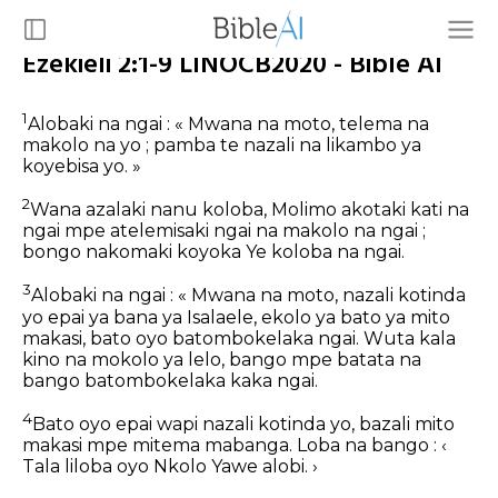
Ezekieli 2:1-9 LINOCB2020 - Bible AI
1
Alobaki na ngai : « Mwana na moto, telema na
makolo na yo ; pamba te nazali na likambo ya
koyebisa yo. »
2
Wana azalaki nanu koloba, Molimo akotaki kati na
ngai mpe atelemisaki ngai na makolo na ngai ;
bongo nakomaki koyoka Ye koloba na ngai.
3
Alobaki na ngai : « Mwana na moto, nazali kotinda
yo epai ya bana ya Isalaele, ekolo ya bato ya mito
makasi, bato oyo batombokelaka ngai. Wuta kala
kino na mokolo ya lelo, bango mpe batata na
bango batombokelaka kaka ngai.
4
Bato oyo epai wapi nazali kotinda yo, bazali mito
makasi mpe mitema mabanga. Loba na bango : ‹
Tala liloba oyo Nkolo Yawe alobi. ›