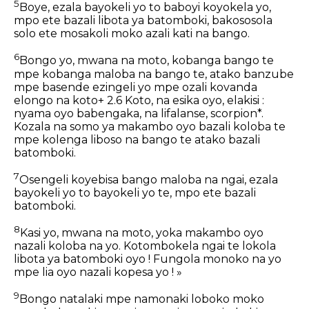
5
Boye, ezala bayokeli yo to baboyi koyokela yo,
mpo ete bazali libota ya batomboki, bakososola
solo ete mosakoli moko azali kati na bango.
6
Bongo yo, mwana na moto, kobanga bango te
mpe kobanga maloba na bango te, atako banzube
mpe basende ezingeli yo mpe ozali kovanda
elongo na koto+ 2.6 Koto, na esika oyo, elakisi :
nyama oyo babengaka, na lifalanse, scorpion*.
Kozala na somo ya makambo oyo bazali koloba te
mpe kolenga liboso na bango te atako bazali
batomboki.
7
Osengeli koyebisa bango maloba na ngai, ezala
bayokeli yo to bayokeli yo te, mpo ete bazali
batomboki.
8
Kasi yo, mwana na moto, yoka makambo oyo
nazali koloba na yo. Kotombokela ngai te lokola
libota ya batomboki oyo ! Fungola monoko na yo
mpe lia oyo nazali kopesa yo ! »
9
Bongo natalaki mpe namonaki loboko moko