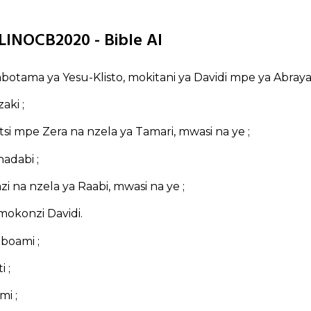
LINOCB2020 - Bible AI
otama ya Yesu-Klisto, mokitani ya Davidi mpe ya Abraya
aki ;
si mpe Zera na nzela ya Tamari, mwasi na ye ;
adabi ;
zi na nzela ya Raabi, mwasi na ye ;
mokonzi Davidi.
boami ;
i ;
mi ;