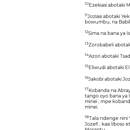
10
Ezekiasi abotaki M
11
Joziasi abotaki Y
bowumbu, na Babil
12
Sima na bana ya I
13
Zorobabeli abotak
14
Azori abotaki Tsad
15
Eliwudi abotaki El
16
Jakobi abotaki Jo
17
Kobanda na Abraya
tango oyo bana ya I
minei ; mpe kobanda
minei.
18
Tala ndenge nini 
Jozefi ; kasi libos
Mosantu.