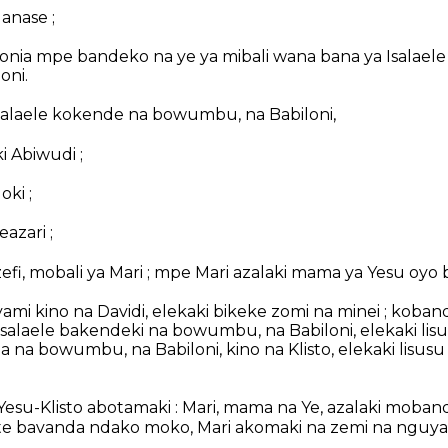
anase ;
ekonia mpe bandeko na ye ya mibali wana bana ya Isalael
oni.
salaele kokende na bowumbu, na Babiloni,
i Abiwudi ;
oki ;
eazari ;
zefi, mobali ya Mari ; mpe Mari azalaki mama ya Yesu oyo 
mi kino na Davidi, elekaki bikeke zomi na minei ; koband
salaele bakendeki na bowumbu, na Babiloni, elekaki lis
 na bowumbu, na Babiloni, kino na Klisto, elekaki lisus
Yesu-Klisto abotamaki : Mari, mama na Ye, azalaki moband
o ete bavanda ndako moko, Mari akomaki na zemi na nguy