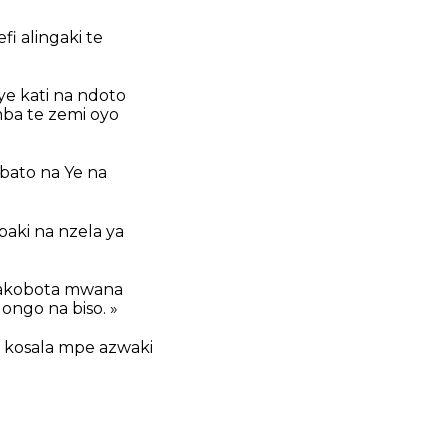
fi alingaki te
ye kati na ndoto
amba te zemi oyo
bato na Ye na
aki na nzela ya
e akobota mwana
ngo na biso. »
e kosala mpe azwaki