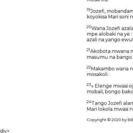
19
Jozefi, mobandami 
koyokisa Mari soni 
20
Wana Jozefi azal
mpe alobaki na ye :
azali na yango ewu
21
Akobota mwana mo
masumu na bango.
22
Makambo wana nyo
mosakoli :
23
« Elenge mwasi o
mobali, bongo bako
24
Tango Jozefi ala
Mari lokola mwasi n
Copyright © 2020 by Bibl
div>