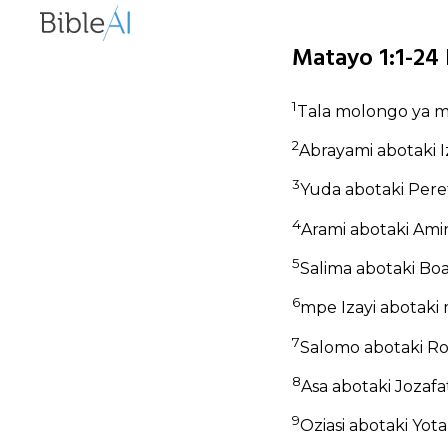
Matayo 1:1-24 
1
Tala molongo ya mb
2
Abrayami abotaki Iz
3
Yuda abotaki Peret
4
Arami abotaki Amin
5
Salima abotaki Boa
6
mpe Izayi abotaki 
7
Salomo abotaki Ro
8
Asa abotaki Jozafat
9
Oziasi abotaki Yota