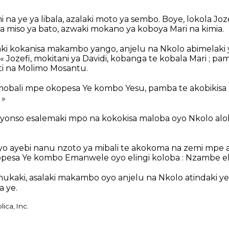
na ye ya libala, azalaki moto ya sembo. Boye, lokola Joze
na miso ya bato, azwaki mokano ya koboya Mari na kimia.
aki kokanisa makambo yango, anjelu na Nkolo abimelaki 
 « Jozefi, mokitani ya Davidi, kobanga te kobala Mari ; p
ti na Molimo Mosantu.
bali mpe okopesa Ye kombo Yesu, pamba te akobikisa 
 »
nso esalemaki mpo na kokokisa maloba oyo Nkolo alob
yo ayebi nanu nzoto ya mibali te akokoma na zemi mp
pesa Ye kombo Emanwele oyo elingi koloba : Nzambe elo
mukaki, asalaki makambo oyo anjelu na Nkolo atindaki y
a ye.
ica, Inc.