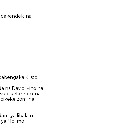
e bakendeki na
babengaka Klisto.
a na Davidi kino na
usu bikeke zomi na
u bikeke zomi na
ami ya libala na
a ya Molimo