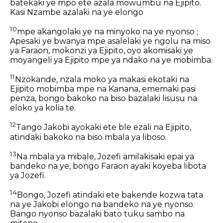
batekaki ye mpo ete azala mowumbu na Ejipito.
Kasi Nzambe azalaki na ye elongo
10
mpe akangolaki ye na minyoko na ye nyonso ;
Apesaki ye bwanya mpe asalelaki ye ngolu na miso
ya Faraon, mokonzi ya Ejipito, oyo akomisaki ye
moyangeli ya Ejipito mpe ya ndako na ye mobimba.
11
Nzokande, nzala moko ya makasi ekotaki na
Ejipito mobimba mpe na Kanana, ememaki pasi
penza, bongo bakoko na biso bazalaki lisusu na
eloko ya kolia te.
12
Tango Jakobi ayokaki ete ble ezali na Ejipito,
atindaki bakoko na biso mbala ya liboso.
13
Na mbala ya mibale, Jozefi amilakisaki epai ya
bandeko na ye, bongo Faraon ayaki koyeba libota
ya Jozefi.
14
Bongo, Jozefi atindaki ete bakende kozwa tata
na ye Jakobi elongo na bandeko na ye nyonso.
Bango nyonso bazalaki bato tuku sambo na