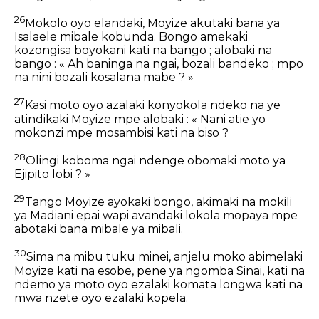
26
Mokolo oyo elandaki, Moyize akutaki bana ya
Isalaele mibale kobunda. Bongo amekaki
kozongisa boyokani kati na bango ; alobaki na
bango : « Ah baninga na ngai, bozali bandeko ; mpo
na nini bozali kosalana mabe ? »
27
Kasi moto oyo azalaki konyokola ndeko na ye
atindikaki Moyize mpe alobaki : « Nani atie yo
mokonzi mpe mosambisi kati na biso ?
28
Olingi koboma ngai ndenge obomaki moto ya
Ejipito lobi ? »
29
Tango Moyize ayokaki bongo, akimaki na mokili
ya Madiani epai wapi avandaki lokola mopaya mpe
abotaki bana mibale ya mibali.
30
Sima na mibu tuku minei, anjelu moko abimelaki
Moyize kati na esobe, pene ya ngomba Sinai, kati na
ndemo ya moto oyo ezalaki komata longwa kati na
mwa nzete oyo ezalaki kopela.