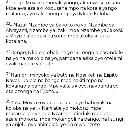
31
Tango Moyize amonaki yango, akamwaki makasi.
Mpe awa azalaki kopusana mpo na kotala yango
malamu, ayokaki mongongo ya Nkolo koloba :
32
« Nazali Nzambe ya bakoko na yo, Nzambe ya
Abrayami, Nzambe ya Izaki, mpe Nzambe ya Jakobi.
» Moyize alengaki na somo mpe akokaki kutu
kotala te.
33
Bongo, Nkolo alobaki na ye : « Longola basandale
na yo na makolo na yo, pamba te esika oyo otelemi
ezali mabele ya bule.
34
Namoni minyoko ya bato na Ngai kati na Ejipito.
Nayoki kolela na bango mpe nakiti mpo na
kokangola bango. Mpe yaka sik’oyo, nakotinda yo
ete ozonga na Ejipito. »
35
Kaka Moyize oyo bandeko na ye baboyaki na
koloba na ye : « Nani atie yo mokonzi mpe
mosambisi, » ye nde Nzambe atindaki mpo ete
azala mokonzi mpe mokangoli na bango, na lisungi
ya anjelu oyo abimelaki ye na mwa nzete.