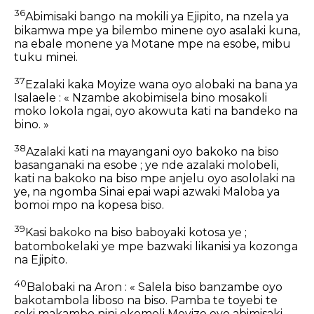
36
Abimisaki bango na mokili ya Ejipito, na nzela ya
bikamwa mpe ya bilembo minene oyo asalaki kuna,
na ebale monene ya Motane mpe na esobe, mibu
tuku minei.
37
Ezalaki kaka Moyize wana oyo alobaki na bana ya
Isalaele : « Nzambe akobimisela bino mosakoli
moko lokola ngai, oyo akowuta kati na bandeko na
bino. »
38
Azalaki kati na mayangani oyo bakoko na biso
basanganaki na esobe ; ye nde azalaki molobeli,
kati na bakoko na biso mpe anjelu oyo asololaki na
ye, na ngomba Sinai epai wapi azwaki Maloba ya
bomoi mpo na kopesa biso.
39
Kasi bakoko na biso baboyaki kotosa ye ;
batombokelaki ye mpe bazwaki likanisi ya kozonga
na Ejipito.
40
Balobaki na Aron : « Salela biso banzambe oyo
bakotambola liboso na biso. Pamba te toyebi te
soki makambo nini ekomeli Moyize oyo abimisaki