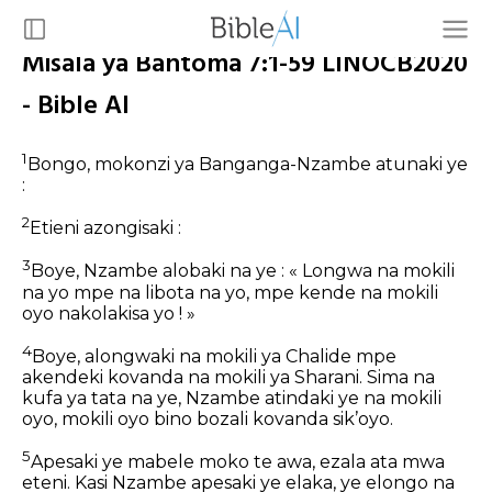
Misala ya Bantoma 7:1-59 LINOCB2020
- Bible AI
1
Bongo, mokonzi ya Banganga-Nzambe atunaki ye
:
2
Etieni azongisaki :
3
Boye, Nzambe alobaki na ye : « Longwa na mokili
na yo mpe na libota na yo, mpe kende na mokili
oyo nakolakisa yo ! »
4
Boye, alongwaki na mokili ya Chalide mpe
akendeki kovanda na mokili ya Sharani. Sima na
kufa ya tata na ye, Nzambe atindaki ye na mokili
oyo, mokili oyo bino bozali kovanda sik’oyo.
5
Apesaki ye mabele moko te awa, ezala ata mwa
eteni. Kasi Nzambe apesaki ye elaka, ye elongo na