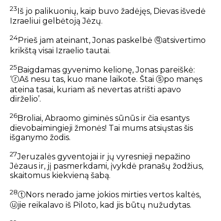
23
Iš jo palikuonių, kaip buvo žadėjęs, Dievas išvedė
Izraeliui gelbėtoją Jėzų.
24
Prieš jam ateinant, Jonas paskelbė
ⓠ
atsivertimo
krikštą visai Izraelio tautai.
25
Baigdamas gyvenimo kelionę, Jonas pareiškė:
‘
ⓡ
Aš nesu tas, kuo mane laikote. Štai
ⓢ
po manęs
ateina tasai, kuriam aš nevertas atrišti apavo
dirželio’.
26
Broliai, Abraomo giminės sūnūs ir čia esantys
dievobaimingieji žmonės! Tai mums atsiųstas šis
išganymo žodis.
27
Jeruzalės gyventojai ir jų vyresnieji nepažino
Jėzaus ir, jį pasmerkdami, įvykdė pranašų žodžius,
skaitomus kiekvieną šabą.
28
ⓣ
Nors nerado jame jokios mirties vertos kaltės,
ⓤ
jie reikalavo iš Piloto, kad jis būtų nužudytas.