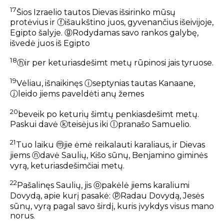
17
Šios Izraelio tautos Dievas išsirinko mūsų
protėvius ir
ⓕ
išaukštino juos, gyvenančius išeivijoje,
Egipto šalyje.
ⓖ
Rodydamas savo rankos galybę,
išvedė juos iš Egipto
18
ⓗ
ir per keturiasdešimt metų rūpinosi jais tyruose.
19
Vėliau, išnaikinęs
ⓘ
septynias tautas Kanaane,
ⓙ
leido jiems paveldėti anų žemes
20
beveik po keturių šimtų penkiasdešimt metų.
Paskui davė
ⓚ
teisėjus iki
ⓛ
pranašo Samuelio.
21
Tuo laiku
ⓜ
jie ėmė reikalauti karaliaus, ir Dievas
jiems
ⓝ
davė Saulių, Kišo sūnų, Benjamino giminės
vyrą, keturiasdešimčiai metų.
22
Pašalinęs Saulių, jis
ⓞ
pakėlė jiems karaliumi
Dovydą, apie kurį pasakė:
ⓟ
Radau Dovydą, Jesės
sūnų, vyrą pagal savo širdį, kuris įvykdys visus mano
norus.