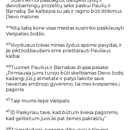
Susirinkimui pasibaigus, daugelis žydų ir
dievobaimingų prozelitų sekė paskui Paulių ir
Barnabą. Šie kalbėjosi su jais ir ragino būti ištikimus
Dievo malonei.
44
Kitą šabą kone visas miestas susirinko pasiklausyti
Viešpaties žodžio.
45
Išvydusius tokias minias žydus apėmė pavydas, ir
jie piktžodžiaudami ėmė prieštarauti Pauliaus
kalbai.
46
Tuomet Paulius ir Barnabas drąsiai pasakė:
„Pirmiausia jums turėjo būti skelbiamas Dievo žodis;
kadangi jūs jį atmetate ir patys laikote save
nevertais amžinojo gyvenimo, tai mes kreipiamės į
pagonis.
47
Taip mums liepė Viešpats:
47
ⓒ
Paskyriau tave, kad būtum šviesa pagonims,
kad gelbėtum juos iki pat žemės pakraščių“.
48
Tai girdėdami, pagonys džiaugėsi ir šlovino