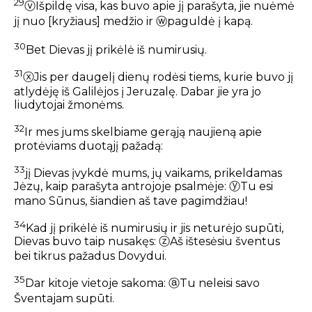
29
ⓥ
Išpildę visa, kas buvo apie jį parašyta, jie nuėmė
jį nuo [kryžiaus] medžio ir
ⓦ
paguldė į kapą.
30
Bet Dievas jį prikėlė iš numirusių.
31
ⓧ
Jis per daugelį dienų rodėsi tiems, kurie buvo jį
atlydėję iš Galilėjos į Jeruzalę. Dabar jie yra jo
liudytojai žmonėms.
32
Ir mes jums skelbiame gerąją naujieną apie
protėviams duotąjį pažadą:
33
jį Dievas įvykdė mums, jų vaikams, prikeldamas
Jėzų, kaip parašyta antrojoje psalmėje:
ⓨ
Tu esi
mano Sūnus, šiandien aš tave pagimdžiau!
34
Kad jį prikėlė iš numirusių ir jis neturėjo supūti,
Dievas buvo taip nusakęs:
ⓩ
Aš ištesėsiu šventus
bei tikrus pažadus Dovydui.
35
Dar kitoje vietoje sakoma:
ⓐ
Tu neleisi savo
Šventajam supūti.