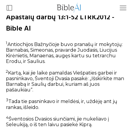
Apaštalų darbų 13:1-52 LTRK2012 -
Bible AI
1
Antiochijos Bažnyčioje buvo pranašų ir mokytojų:
Barnabas, Simeonas, pravarde Juodasis, Liucijus
Kirėnietis, Manaenas, augęs kartu su tetrarchu
Erodu, ir Saulius.
2
Kartą, kai jie laikė pamaldas Viešpaties garbei ir
pasninkavo, Šventoji Dvasia pasakė: „Išskirkite man
Barnabą ir Saulių darbui, kuriam aš juos
pašaukiau“.
3
Tada tie pasninkavo ir meldėsi, ir, uždėję ant jų
rankas, išleido.
4
Šventosios Dvasios siunčiami, jie nukeliavo į
Seleukiją, o iš ten laivu pasiekė Kiprą.