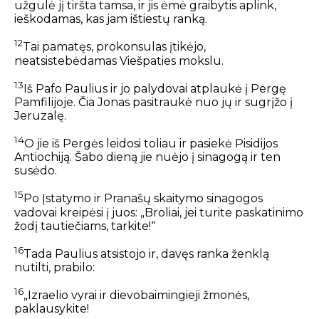
užgulė jį tiršta tamsa, ir jis ėmė graibytis aplink,
ieškodamas, kas jam ištiestų ranką.
12
Tai pamatęs, prokonsulas įtikėjo,
neatsistebėdamas Viešpaties mokslu.
13
Iš Pafo Paulius ir jo palydovai atplaukė į Pergę
Pamfilijoje. Čia Jonas pasitraukė nuo jų ir sugrįžo į
Jeruzalę.
14
O jie iš Pergės leidosi toliau ir pasiekė Pisidijos
Antiochiją. Šabo dieną jie nuėjo į sinagogą ir ten
susėdo.
15
Po Įstatymo ir Pranašų skaitymo sinagogos
vadovai kreipėsi į juos: „Broliai, jei turite paskatinimo
žodį tautiečiams, tarkite!“
16
Tada Paulius atsistojo ir, davęs ranka ženklą
nutilti, prabilo:
16
„Izraelio vyrai ir dievobaimingieji žmonės,
paklausykite!