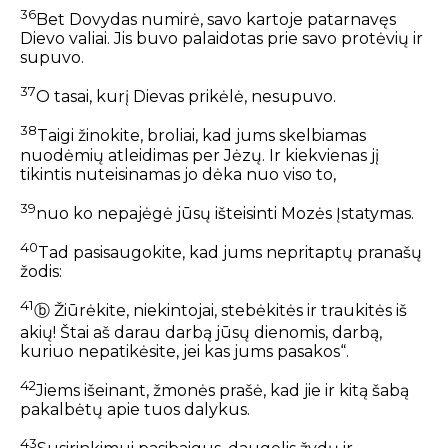
36
Bet Dovydas numirė, savo kartoje patarnavęs
Dievo valiai. Jis buvo palaidotas prie savo protėvių ir
supuvo.
37
O tasai, kurį Dievas prikėlė, nesupuvo.
38
Taigi žinokite, broliai, kad jums skelbiamas
nuodėmių atleidimas per Jėzų. Ir kiekvienas jį
tikintis nuteisinamas jo dėka nuo viso to,
39
nuo ko nepajėgė jūsų išteisinti Mozės Įstatymas.
40
Tad pasisaugokite, kad jums nepritaptų pranašų
žodis:
41
ⓑ
Žiūrėkite, niekintojai, stebėkitės ir traukitės iš
akių!
Štai aš darau darbą jūsų dienomis,
darbą,
kuriuo nepatikėsite, jei kas jums pasakos“.
42
Jiems išeinant, žmonės prašė, kad jie ir kitą šabą
pakalbėtų apie tuos dalykus.
43