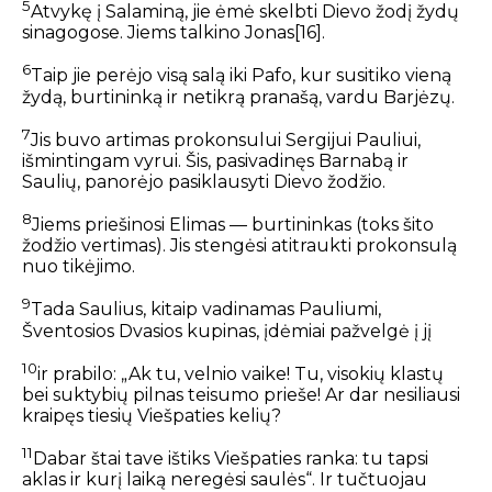
5
Atvykę į Salaminą, jie ėmė skelbti Dievo žodį žydų
sinagogose. Jiems talkino Jonas
[16]
.
6
Taip jie perėjo visą salą iki Pafo, kur susitiko vieną
žydą, burtininką ir netikrą pranašą, vardu Barjėzų.
7
Jis buvo artimas prokonsului Sergijui Pauliui,
išmintingam vyrui. Šis, pasivadinęs Barnabą ir
Saulių, panorėjo pasiklausyti Dievo žodžio.
8
Jiems priešinosi Elimas — burtininkas (toks šito
žodžio vertimas). Jis stengėsi atitraukti prokonsulą
nuo tikėjimo.
9
Tada Saulius, kitaip vadinamas Pauliumi,
Šventosios Dvasios kupinas, įdėmiai pažvelgė į jį
10
ir prabilo: „Ak tu, velnio vaike! Tu, visokių klastų
bei suktybių pilnas teisumo prieše! Ar dar nesiliausi
kraipęs tiesių Viešpaties kelių?
11
Dabar štai tave ištiks Viešpaties ranka: tu tapsi
aklas ir kurį laiką neregėsi saulės“. Ir tučtuojau