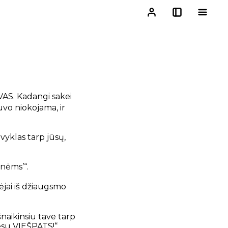
VAS. Kadangi sakei
buvo niokojama, ir
vyklas tarp jūsų,
nėms’“.
ėjai iš džiaugsmo
šnaikinsiu tave tarp
 esu VIEŠPATS!“