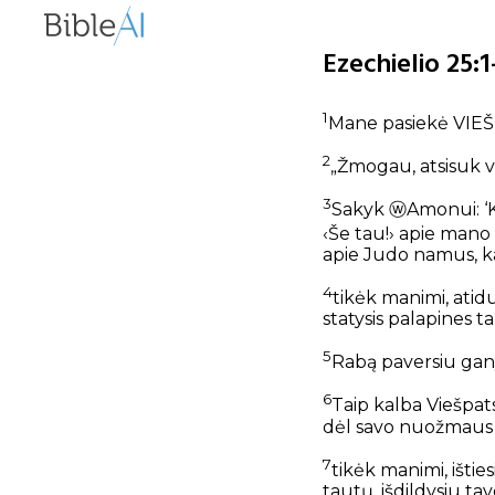
Ezechielio 25:1
1
Mane pasiekė VIEŠ
2
„Žmogau, atsisuk v
3
Sakyk
ⓦ
Amonui: ‘
‹Še tau!› apie mano 
apie Judo namus, kai
4
tikėk manimi, atid
statysis palapines ta
5
Rabą paversiu gan
6
Taip kalba Viešpats
dėl savo nuožmaus p
7
tikėk manimi, ištie
tautų, išdildysiu ta