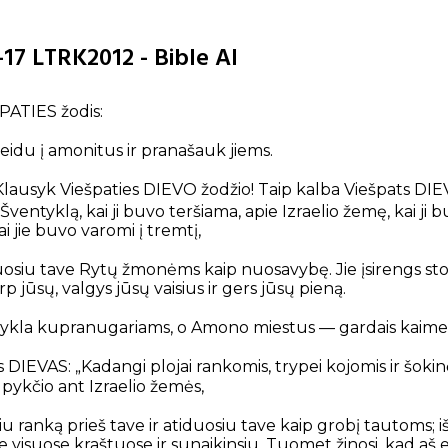
-17 LTRK2012 - Bible AI
PATIES žodis:
eidu į amonitus ir pranašauk jiems.
Klausyk Viešpaties DIEVO žodžio! Taip kalba Viešpats DIE
Šventyklą, kai ji buvo teršiama, apie Izraelio žemę, kai ji 
 jie buvo varomi į tremtį,
uosiu tave Rytų žmonėms kaip nuosavybę. Jie įsirengs sto
rp jūsų, valgys jūsų vaisius ir gers jūsų pieną.
ykla kupranugariams, o Amono miestus — gardais kaime
 DIEVAS: „Kadangi plojai rankomis, trypei kojomis ir šokin
ykčio ant Izraelio žemės,
siu ranką prieš tave ir atiduosiu tave kaip grobį tautoms; i
ve visuose kraštuose ir sunaikinsiu. Tuomet žinosi, kad aš