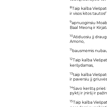
8
Taip kalba Viešpa
ir visos kitos tautos!
9
apnuoginsiu Moabo p
Baal Meoną ir Kirja
10
Atiduosiu jį dra
Amono,
11
bausmėmis nubausi
12
Taip kalba Viešpa
keršydamas,
13
taip kalba Viešpat
ir paversiu jį griuvė
14
Savo kerštą prieš
pyktį ir įniršį ir pa
15
Taip kalba Viešpa