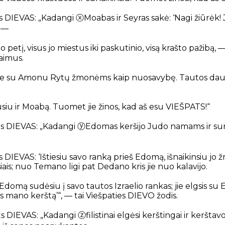
ts DIEVAS: „Kadangi
ⓧ
Moabas ir Seyras sakė: ‘Nagi žiūrėk
’ —
etį, visus jo miestus iki paskutinio, visą krašto pažibą, 
taimus.
uge su Amonu Rytų žmonėms kaip nuosavybę. Tautos da
u ir Moabą. Tuomet jie žinos, kad aš esu VIEŠPATS!“
ts DIEVAS: „Kadangi
ⓨ
Edomas keršijo Judo namams ir sun
s DIEVAS: ‘Ištiesiu savo ranką prieš Edomą, išnaikinsiu jo
siais; nuo Temano ligi pat Dedano kris jie nuo kalavijo.
 Edomą sudėsiu į savo tautos Izraelio rankas; jie elgsis 
žins mano kerštą’“, — tai Viešpaties DIEVO žodis.
ts DIEVAS: „Kadangi
ⓩ
filistinai elgėsi kerštingai ir kerštavo