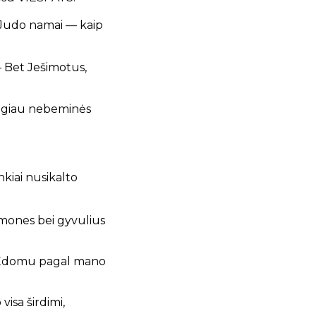
! Judo namai — kaip
— Bet Ješimotus,
ugiau nebeminės
kiai nusikalto
 žmones bei gyvulius
su Edomu pagal mano
 visa širdimi,