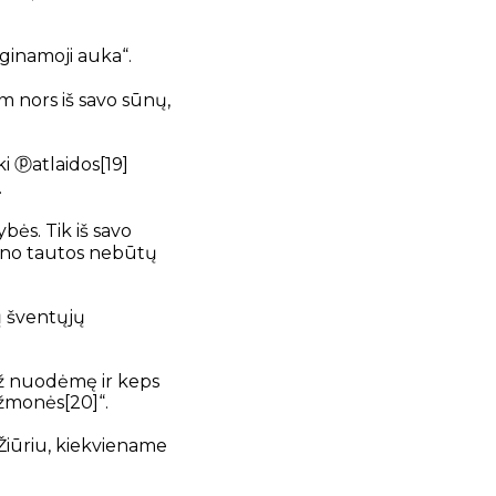
eginamoji auka“.
m nors iš savo sūnų,
ki
ⓟ
atlaidos
[19]
.
bės. Tik iš savo
mano tautos nebūtų
ų šventųjų
 už nuodėmę ir keps
i žmonės
[20]
“.
 Žiūriu, kiekviename