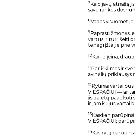
7
Kaip javų atnašą jis
savo rankos dosnumą
8
Vadas visuomet įeis
9
Paprasti žmonės, e
vartus ir turi išeiti 
tenegrįžta jie prie v
10
Kai jie įeina, drauge 
11
Per iškilmes ir šve
avinėlių priklausys
12
Rytiniai vartai bus
VIEŠPAČIUI — ar tai
jis galėtų paaukoti
ir jam išėjus vartai 
13
Kasdien parūpinsi
VIEŠPAČIUI; parūpin
14
Kas rytą parūpinsi 