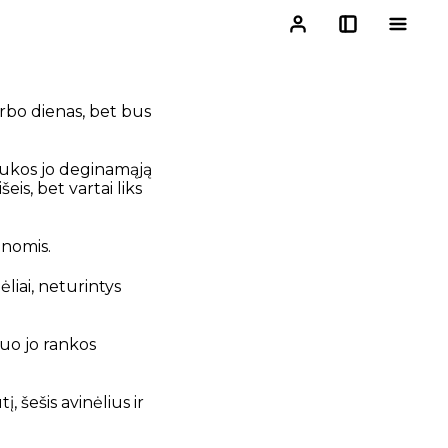
arbo dienas, bet bus
aaukos jo deginamąją
eis, bet vartai liks
enomis.
liai, neturintys
nuo jo rankos
 šešis avinėlius ir