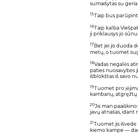
sumaišytas su geriau
15
Taip bus parūpinti
16
Taip kalba Viešpa
ji priklausys jo sūn
17
Bet jei jis duoda d
metų, o tuomet sugrį
18
Vadas negalės atim
paties nuosavybės j
išblokštas iš savo n
19
Tuomet pro įėjimą
kambarių, atgręžtų 
20
Jis man paaiškino:
javų atnašas, idant 
21
Tuomet jis išvedė 
kiemo kampe — dar 