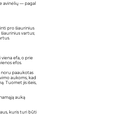
rie avinėlių — pagal
ti pro šiaurinius
o šiaurinius vartus;
artus.
 viena efa, o prie
ienos efos.
avo noru paaukotas
ravimo aukoms, kad
. Tuomet jis išeis,
ginamąją auką
aus, kuris turi būti