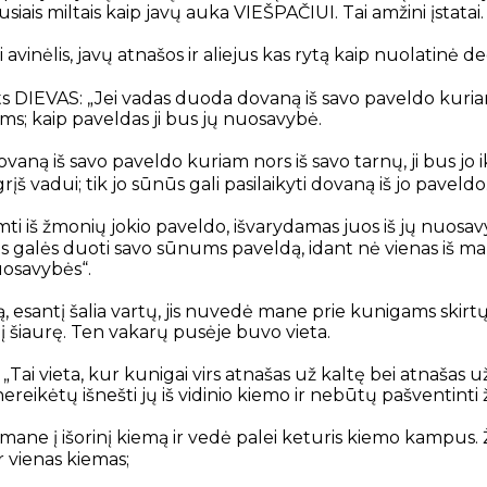
siais miltais kaip javų auka VIEŠPAČIUI. Tai amžini įstatai.
 avinėlis, javų atnašos ir aliejus kas rytą kaip nuolatinė d
ts DIEVAS: „Jei vadas duoda dovaną iš savo paveldo kuria
ums; kaip paveldas ji bus jų nuosavybė.
ovaną iš savo paveldo kuriam nors iš savo tarnų, ji bus jo i
š vadui; tik jo sūnūs gali pasilaikyti dovaną iš jo paveldo
ti iš žmonių jokio paveldo, išvarydamas juos iš jų nuosavy
is galės duoti savo sūnums paveldą, idant nė vienas iš 
uosavybės“.
, esantį šalia vartų, jis nuvedė mane prie kunigams skirt
į šiaurę. Ten vakarų pusėje buvo vieta.
 „Tai vieta, kur kunigai virs atnašas už kaltę bei atnašas
nereikėtų išnešti jų iš vidinio kiemo ir nebūtų pašventint
mane į išorinį kiemą ir vedė palei keturis kiemo kampus.
vienas kiemas;