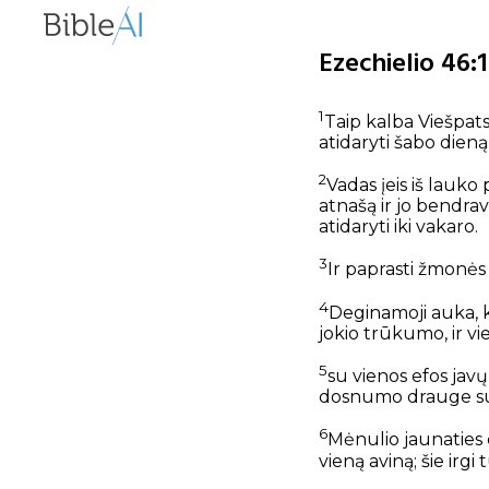
Ezechielio 46:
1
Taip kalba Viešpats
atidaryti šabo dieną
2
Vadas įeis iš lauko
atnašą ir jo bendravi
atidaryti iki vakaro.
3
Ir paprasti žmonės
4
Deginamoji auka, k
jokio trūkumo, ir vi
5
su vienos efos javų
dosnumo drauge su v
6
Mėnulio jaunaties d
vieną aviną; šie irgi