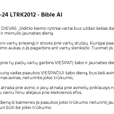
1-24 LTRK2012 - Bible AI
 DIEVAS: „Vidinio kiemo rytiniai vartai bus uždari šešias d
 ir mėnulio jaunaties dieną.
 pro vartų prieangį ir stovės prie vartų stulpų. Kunigai p
mo aukas, o jis pagarbins ant vartų slenksčio. Tuomet jis iš
 prie tų pačių vartų garbins VIEŠPATĮ šabo ir jaunaties di
urią vadas paaukos VIEŠPAČIUI šabo dieną, bus šeši avinė
enas avinas, neturintis jokio trūkumo,
 atnaša prie avino, o javų atnaša prie avinėlių priklausys 
ienu hinu aliejaus prie kiekvienos efos.
ieną iš kaimenės jis paaukos jokio trūkumo neturintį jautį,
 turi būti be jokio trūkumo.