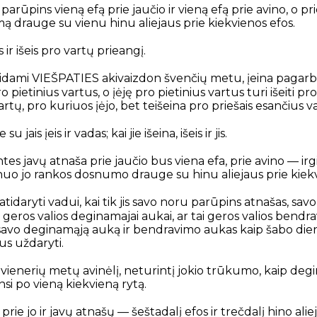
 parūpins vieną efą prie jaučio ir vieną efą prie avino, o p
 drauge su vienu hinu aliejaus prie kiekvienos efos.
 ir išeis pro vartų prieangį.
idami VIEŠPATIES akivaizdon švenčių metu, įeina pagarbin
pro pietinius vartus, o įėję pro pietinius vartus turi išeiti pr
artų, pro kuriuos įėjo, bet teišeina pro priešais esančius v
su jais įeis ir vadas; kai jie išeina, išeis ir jis.
ntes javų atnaša prie jaučio bus viena efa, prie avino — irgi
 nuo jo rankos dosnumo drauge su hinu aliejaus prie kiekv
 atidaryti vadui, kai tik jis savo noru parūpins atnašas, s
 geros valios deginamajai aukai, ar tai geros valios bend
 savo deginamąją auką ir bendravimo aukas kaip šabo dieną
bus uždaryti.
 vienerių metų avinėlį, neturintį jokio trūkumo, kaip de
si po vieną kiekvieną rytą.
prie jo ir javų atnašų — šeštadalį efos ir trečdalį hino aliej