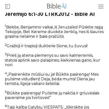
Jeremijo 6:1-30 LTRK2012 - Bible AI
1
Bėkite, Benjamino vaikai, iš Jeruzalės!
Pūskite ragą
Tekojoje, Bet Kereme duokite ženklą,
nes iš šiaurės
grasina nelaimė ir baisi pražūtis.
2
Gražioji ir trapioji dukterie Sione, tu žuvusi!
3
Prieš ją ateina piemenys su savo kaimenėmis,
statosi aplink savo palapines,
kiekvienas gano, kur
nori.
4
„Pasirenkite mūšiui su ja! Būkite pasirengę!
Mes
pulsime vidudienį!
Deja, bėda mums! Diena jau
temsta,
ilgėja vakaro šešėliai.
5
Būkite pasirengę! Pulsime ją nakčia
ir griuvėsiais
paversime jos tvirtoves!“
6
Taip kalba Galybių VIEŠPATS:
„Iškirskite jos