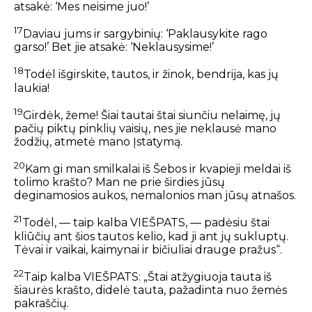
atsakė: ‘Mes neisime juo!’
17
Daviau jums ir sargybinių:
‘Paklausykite rago
garso!’
Bet jie atsakė: ‘Neklausysime!’
18
Todėl išgirskite, tautos, ir žinok, bendrija, kas jų
laukia!
19
Girdėk, žeme!
Šiai tautai štai siunčiu nelaimę,
jų
pačių piktų pinklių vaisių,
nes jie neklausė mano
žodžių,
atmetė mano Įstatymą.
20
Kam gi man smilkalai iš Šebos
ir kvapieji meldai iš
tolimo krašto?
Man ne prie širdies jūsų
deginamosios aukos,
nemalonios man jūsų atnašos.
21
Todėl, — taip kalba VIEŠPATS, —
padėsiu štai
kliūčių ant šios tautos kelio,
kad ji ant jų sukluptų.
Tėvai ir vaikai,
kaimynai ir bičiuliai drauge pražus“.
22
Taip kalba VIEŠPATS:
„Štai atžygiuoja tauta iš
šiaurės krašto,
didelė tauta, pažadinta nuo žemės
pakraščių.