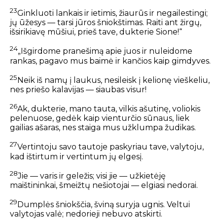
23
Ginkluoti lankais ir ietimis,
žiaurūs ir negailestingi;
jų ūžesys — tarsi jūros šniokštimas.
Raiti ant žirgų,
išsirikiavę mūšiui,
prieš tave, dukterie Sione!“
24
„Išgirdome pranešimą apie juos
ir nuleidome
rankas,
pagavo mus baimė
ir kančios kaip gimdyves.
25
Neik iš namų į laukus,
nesileisk į kelionę vieškeliu,
nes priešo kalavijas — siaubas visur!
26
Ak, dukterie, mano tauta, vilkis ašutinę,
voliokis
pelenuose,
gedėk kaip vienturčio sūnaus,
liek
gailias ašaras,
nes staiga mus užklumpa žudikas.
27
Vertintoju savo tautoje paskyriau tave,
valytoju,
kad ištirtum ir vertintum jų elgesį.
28
Jie — varis ir geležis;
visi jie — užkietėję
maištininkai,
šmeižtų nešiotojai — elgiasi nedorai.
29
Dumplės šniokščia,
šviną suryja ugnis.
Veltui
valytojas valė;
nedorieji nebuvo atskirti.