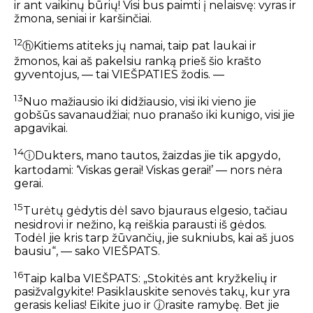
ir ant vaikinų būrių!
Visi bus paimti į nelaisvę:
vyras ir
žmona, seniai ir karšinčiai.
12
ⓗ
Kitiems atiteks jų namai,
taip pat laukai ir
žmonos,
kai aš pakelsiu ranką
prieš šio krašto
gyventojus, — tai VIEŠPATIES žodis. —
13
Nuo mažiausio iki didžiausio, visi iki vieno jie
gobšūs savanaudžiai;
nuo pranašo iki kunigo, visi jie
apgavikai.
14
ⓘ
Dukters, mano tautos, žaizdas jie tik apgydo,
kartodami:
‘Viskas gerai! Viskas gerai!’ —
nors nėra
gerai.
15
Turėtų gėdytis dėl savo bjauraus elgesio,
tačiau
nesidrovi
ir nežino, ką reiškia parausti iš gėdos.
Todėl jie kris tarp žūvančių,
jie sukniubs, kai aš juos
bausiu“, — sako VIEŠPATS.
16
Taip kalba VIEŠPATS:
„Stokitės ant kryžkelių ir
pasižvalgykite!
Pasiklauskite senovės takų,
kur yra
gerasis kelias!
Eikite juo ir
ⓙ
rasite ramybę. Bet jie