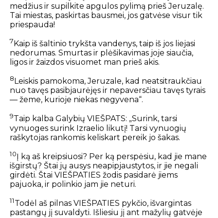
medžius
ir supilkite apgulos pylimą prieš Jeruzalę.
Tai miestas, paskirtas bausmei,
jos gatvėse visur tik
priespauda!
7
Kaip iš šaltinio trykšta vandenys,
taip iš jos liejasi
nedorumas.
Smurtas ir plėšikavimas joje siaučia,
ligos ir žaizdos visuomet man prieš akis.
8
Leiskis pamokoma, Jeruzale,
kad neatsitraukčiau
nuo tavęs pasibjaurėjęs
ir nepaversčiau tavęs tyrais
—
žeme, kurioje niekas negyvena“.
9
Taip kalba Galybių VIEŠPATS:
„Surink, tarsi
vynuoges surink
Izraelio likutį!
Tarsi vynuogių
raškytojas
rankomis keliskart pereik jo šakas.
10
Į ką aš kreipsiuosi?
Per ką perspėsiu, kad jie mane
išgirstų?
Štai jų ausys neapipjaustytos,
ir jie negali
girdėti.
Štai VIEŠPATIES žodis pasidarė jiems
pajuoka,
ir polinkio jam jie neturi.
11
Todėl aš pilnas VIEŠPATIES pykčio,
išvargintas
pastangų jį suvaldyti.
Išliesiu jį ant mažylių gatvėje