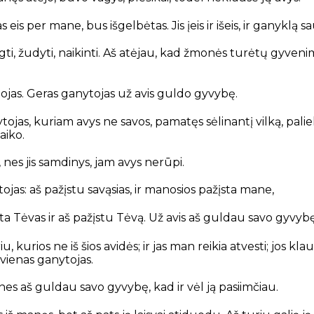
as eis per mane, bus išgelbėtas.
Jis įeis ir išeis,
ir ganyklą sa
gti, žudyti, naikinti.
Aš atėjau,
kad žmonės turėtų gyveni
ojas.
Geras ganytojas
už avis guldo gyvybę.
tojas,
kuriam avys ne savos,
pamatęs sėlinantį vilką,
palie
vaiko.
nes jis samdinys,
jam avys nerūpi.
ojas:
aš pažįstu savąsias,
ir manosios pažįsta mane,
ta Tėvas
ir aš pažįstu Tėvą.
Už avis aš guldau savo gyvybę
iu,
kurios ne iš šios avidės;
ir jas man reikia atvesti;
jos kla
vienas ganytojas.
nes aš guldau savo gyvybę,
kad ir vėl ją pasiimčiau.