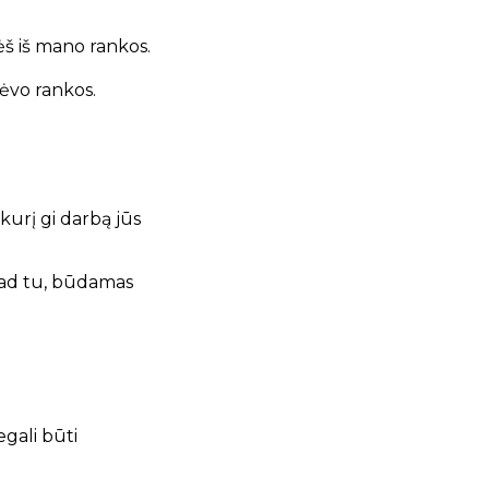
lėš iš mano rankos.
Tėvo rankos.
urį gi darbą jūs
kad tu, būdamas
egali būti