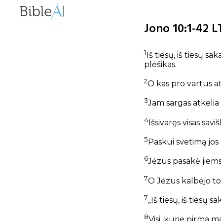
Jono 10:1-42 L
1
Iš tiesų, iš tiesų s
plėšikas.
2
O kas pro vartus at
3
Jam sargas atkelia v
4
Išsivaręs visas saviš
5
Paskui svetimą jos
6
Jėzus pasakė jiems 
7
O Jėzus kalbėjo to
7
„Iš tiesų, iš tiesų s
8
Visi, kurie pirma m