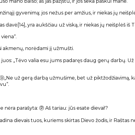
auso mano balso;
aš jas pažįstu, ir jos seka paskui mane.
žinąjį gyvenimą;
jos nežus per amžius,
ir niekas jų neišp
jas davė
[14]
,
yra aukščiau už viską,
ir niekas jų neišplėš
iš 
 viena“.
ėsi akmenų, norėdami jį užmušti.
juos: „Tėvo valia esu jums padaręs daug gerų darbų. Už k
ⓞ
„Ne už gerą darbą užmušime, bet už piktžodžiavimą, 
vu“.
me nėra parašyta:
ⓟ
Aš tariau: jūs esate dievai!?
vadina dievais tuos,
kuriems skirtas Dievo žodis,
ir Raštas n