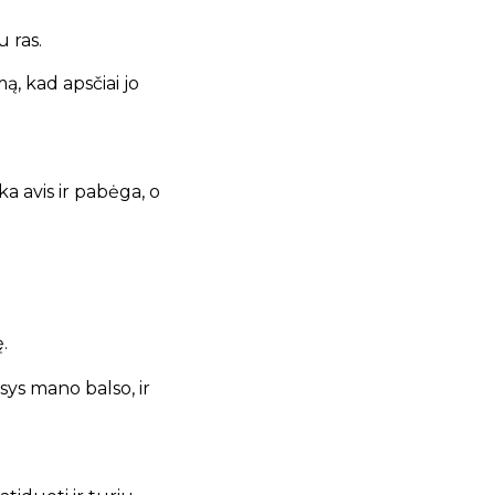
u ras.
mą,
kad apsčiai jo
ka avis ir pabėga,
o
.
usys mano balso,
ir