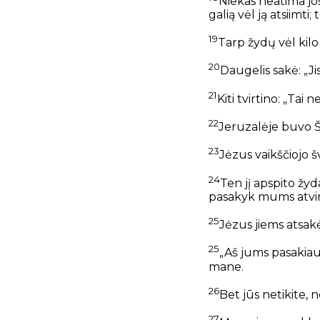
Niekas neatima jo
galią vėl ją atsiimti;
t
19
Tarp žydų vėl kilo
20
Daugelis sakė: „Ji
21
Kiti tvirtino: „Tai
22
Jeruzalėje buvo Š
23
Jėzus vaikščiojo 
24
Ten jį apspito žyda
pasakyk mums atvira
25
Jėzus jiems atsak
25
„Aš jums pasakiau, 
mane.
26
Bet jūs netikite,
n
27