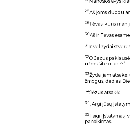
Manosios avys kl
28
Aš joms duodu am
29
Tėvas, kuris man 
30
Aš ir Tėvas esame
31
Ir vėl žydai stvėr
32
O Jėzus paklausė 
užmušite mane?“
33
Žydai jam atsakė:
žmogus, dediesi Die
34
Jėzus atsakė:
34
„Argi jūsų Įstaty
35
Taigi [Įstatymas] 
panaikintas.