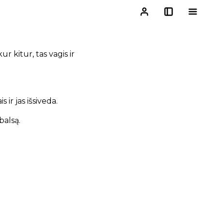
ur kitur, tas vagis ir
 ir jas išsiveda.
balsą.