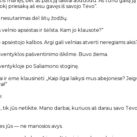
s iš manęs,
bet aš pats ją laisvai atiduodu.
Aš turiu galią ją
okį priesaką aš esu gavęs
iš savojo Tėvo“.
 nesutarimas dėl šitų žodžių.
s velnio apsėstas ir šėlsta. Kam jo klausote?“
 ne apsėstojo kalbos. Argi gali velnias atverti neregiams akis?
ventyklos pašventinimo iškilmė. Buvo žiema.
šventykloje po Saliamono stoginę.
i ir ėmė klausinėti: „Kaip ilgai laikysi mus abejonėse? Jeigu
i!“
ė:
tik jūs netikite.
Mano darbai, kuriuos aš darau
savo Tėvo
es jūs — ne manosios avys.