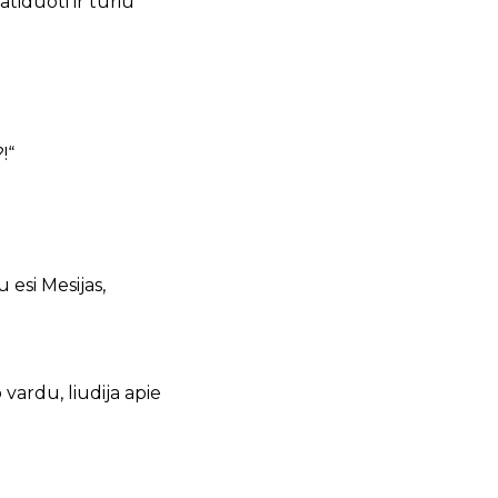
 atiduoti
ir turiu
!“
 esi Mesijas,
 vardu,
liudija apie