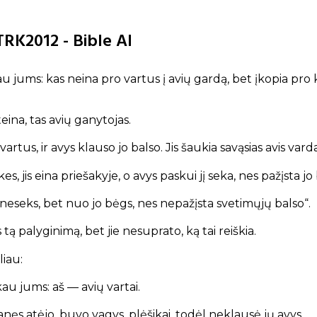
TRK2012 - Bible AI
akau jums: kas neina pro vartus į avių gardą, bet įkopia pro k
eina, tas avių ganytojas.
artus, ir avys klauso jo balso. Jis šaukia savąsias avis vardais
kes, jis eina priešakyje, o avys paskui jį seka, nes pažįsta jo 
 neseks, bet nuo jo bėgs, nes nepažįsta svetimųjų balso“.
tą palyginimą, bet jie nesuprato, ką tai reiškia.
liau:
akau jums:
aš — avių vartai.
anęs atėjo,
buvo vagys, plėšikai,
todėl neklausė jų avys.