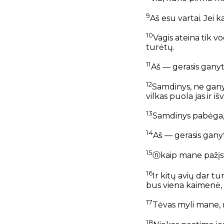
9
Aš esu vartai.
Jei k
10
Vagis ateina
tik vo
turėtų.
11
Aš — gerasis ganyt
12
Samdinys, ne gany
vilkas puola jas ir iš
13
Samdinys pabėga, 
14
Aš — gerasis ganyt
15
ⓝ
kaip mane pažįs
16
Ir kitų avių dar tur
bus viena kaimenė, 
17
Tėvas myli mane,
18