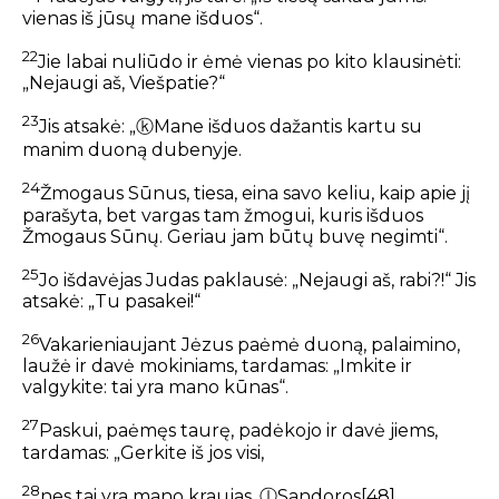
vienas iš jūsų mane išduos“.
22
Jie labai nuliūdo ir ėmė vienas po kito klausinėti:
„Nejaugi aš, Viešpatie?“
23
Jis atsakė: „
ⓚ
Mane išduos dažantis kartu su
manim duoną dubenyje.
24
Žmogaus Sūnus, tiesa, eina savo keliu, kaip apie jį
parašyta, bet vargas tam žmogui, kuris išduos
Žmogaus Sūnų. Geriau jam būtų buvę negimti“.
25
Jo išdavėjas Judas paklausė: „Nejaugi aš, rabi?!“ Jis
atsakė: „Tu pasakei!“
26
Vakarieniaujant Jėzus paėmė duoną, palaimino,
laužė ir davė mokiniams, tardamas: „Imkite ir
valgykite: tai yra mano kūnas“.
27
Paskui, paėmęs taurę, padėkojo ir davė jiems,
tardamas: „Gerkite iš jos visi,
28
nes tai yra mano kraujas,
ⓛ
Sandoros
[48]