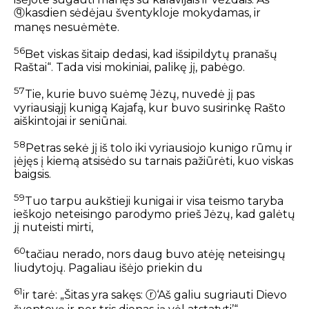
ⓠ
kasdien sėdėjau šventykloje mokydamas, ir
manęs nesuėmėte.
56
Bet viskas šitaip dedasi, kad išsipildytų pranašų
Raštai“. Tada visi mokiniai, palikę jį, pabėgo.
57
Tie, kurie buvo suėmę Jėzų, nuvedė jį pas
vyriausiąjį kunigą Kajafą, kur buvo susirinkę Rašto
aiškintojai ir seniūnai.
58
Petras sekė jį iš tolo iki vyriausiojo kunigo rūmų ir
įėjęs į kiemą atsisėdo su tarnais pažiūrėti, kuo viskas
baigsis.
59
Tuo tarpu aukštieji kunigai ir visa teismo taryba
ieškojo neteisingo parodymo prieš Jėzų, kad galėtų
jį nuteisti mirti,
60
tačiau nerado, nors daug buvo atėję neteisingų
liudytojų. Pagaliau išėjo priekin du
61
ir tarė: „Šitas yra sakęs:
ⓡ
‘Aš galiu sugriauti Dievo