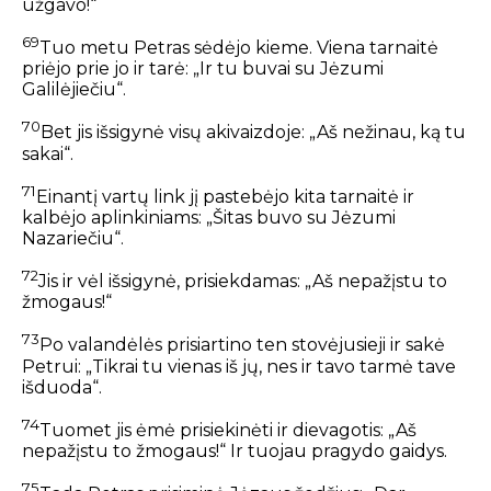
užgavo!“
69
Tuo metu Petras sėdėjo kieme. Viena tarnaitė
priėjo prie jo ir tarė: „Ir tu buvai su Jėzumi
Galilėjiečiu“.
70
Bet jis išsigynė visų akivaizdoje: „Aš nežinau, ką tu
sakai“.
71
Einantį vartų link jį pastebėjo kita tarnaitė ir
kalbėjo aplinkiniams: „Šitas buvo su Jėzumi
Nazariečiu“.
72
Jis ir vėl išsigynė, prisiekdamas: „Aš nepažįstu to
žmogaus!“
73
Po valandėlės prisiartino ten stovėjusieji ir sakė
Petrui: „Tikrai tu vienas iš jų, nes ir tavo tarmė tave
išduoda“.
74
Tuomet jis ėmė prisiekinėti ir dievagotis: „Aš
nepažįstu to žmogaus!“ Ir tuojau pragydo gaidys.
75