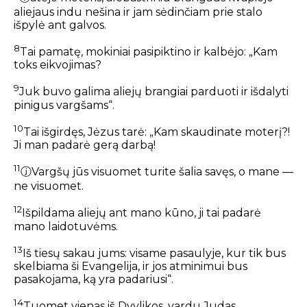
aliejaus indu nešina ir jam sėdinčiam prie stalo
išpylė ant galvos.
8
Tai pamatę, mokiniai pasipiktino ir kalbėjo: „Kam
toks eikvojimas?
9
Juk buvo galima aliejų brangiai parduoti ir išdalyti
pinigus vargšams“.
10
Tai išgirdęs, Jėzus tarė: „Kam skaudinate moterį?!
Ji man padarė gerą darbą!
11
ⓙ
Vargšų jūs visuomet turite šalia savęs, o mane —
ne visuomet.
12
Išpildama aliejų ant mano kūno, ji tai padarė
mano laidotuvėms.
13
Iš tiesų sakau jums: visame pasaulyje, kur tik bus
skelbiama ši Evangelija, ir jos atminimui bus
pasakojama, ką yra padariusi“.
14
Tuomet vienas iš Dvylikos, vardu Judas