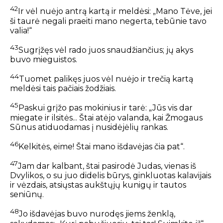
42
Ir vėl nuėjo antrą kartą ir meldėsi: „Mano Tėve, jei
ši taurė negali praeiti mano negerta, tebūnie tavo
valia!“
43
Sugrįžęs vėl rado juos snaudžiančius; jų akys
buvo mieguistos.
44
Tuomet palikęs juos vėl nuėjo ir trečią kartą
meldėsi tais pačiais žodžiais.
45
Paskui grįžo pas mokinius ir tarė: „Jūs vis dar
miegate ir ilsitės... Štai atėjo valanda, kai Žmogaus
Sūnus atiduodamas į nusidėjėlių rankas.
46
Kelkitės, eime! Štai mano išdavėjas čia pat“.
47
Jam dar kalbant, štai pasirodė Judas, vienas iš
Dvylikos, o su juo didelis būrys, ginkluotas kalavijais
ir vėzdais, atsiųstas aukštųjų kunigų ir tautos
seniūnų.
48
Jo išdavėjas buvo nurodęs jiems ženklą,