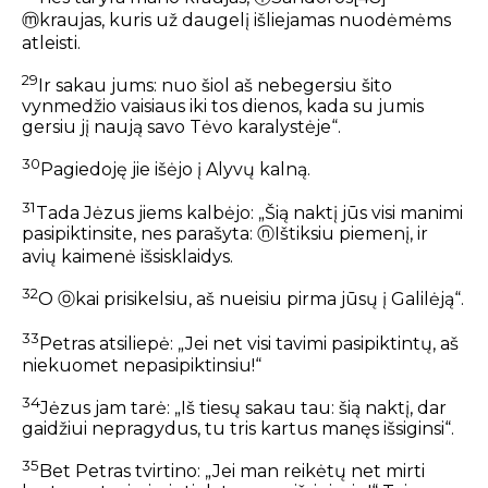
ⓜ
kraujas, kuris už daugelį išliejamas nuodėmėms
atleisti.
29
Ir sakau jums: nuo šiol aš nebegersiu šito
vynmedžio vaisiaus iki tos dienos, kada su jumis
gersiu jį naują savo Tėvo karalystėje“.
30
Pagiedoję jie išėjo į Alyvų kalną.
31
Tada Jėzus jiems kalbėjo: „Šią naktį jūs visi manimi
pasipiktinsite, nes parašyta:
ⓝ
Ištiksiu piemenį, ir
avių kaimenė išsisklaidys.
32
O
ⓞ
kai prisikelsiu, aš nueisiu pirma jūsų į Galilėją“.
33
Petras atsiliepė: „Jei net visi tavimi pasipiktintų, aš
niekuomet nepasipiktinsiu!“
34
Jėzus jam tarė: „Iš tiesų sakau tau: šią naktį, dar
gaidžiui nepragydus, tu tris kartus manęs išsiginsi“.
35
Bet Petras tvirtino: „Jei man reikėtų net mirti