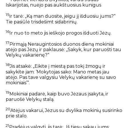
Iskarijotas, nuėjo pas aukštuosius kunigus
15
ir tarė: „Ką man duosite, jeigu jį išduosiu jums?“
Tie pasiūlė trisdešimt sidabrinių.
16
Ir nuo to meto jis ieškojo progos išduoti Jėzų.
17
Pirmąją Neraugintosios duonos dieną mokiniai
atėjo pas Jėzų ir paklausė: „Sakyk, kur paruošti tau
Velykų vakarienę?“
18
Jis atsakė: „Eikite į miestą pas tokį žmogų ir
sakykite jam: ‘Mokytojas sako: Mano metas jau
atėjo. Pas tave valgysiu Velykų vakarienę su savo
mokiniais’“.
19
Mokiniai padarė, kaip buvo Jėzaus įsakyta, ir
paruošė Velykų stalą.
20
Atėjus vakarui, Jėzus su dvylika mokinių susirinko
prie stalo.
21
Pradėjus valgyti, jis tarė: „Iš tiesų sakau jums: