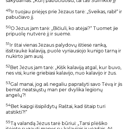
sakydamas: „Kurį pabučiuosiu, tai tas! Suimkite jį!“
49
Ir tuojau priėjęs prie Jėzaus tarė: „Sveikas, rabi!“ ir
pabučiavo jį.
50
O Jėzus jam tarė: „Bičiuli, ko atėjai?“ Tuomet jie
pripuolę nutvėrė jį ir suėmė.
51
Ir štai vienas Jėzaus palydovų ištiesė ranką,
išsitraukė kalaviją, puolė vyriausiojo kunigo tarną ir
nukirto jam ausį.
52
Bet Jėzus jam tarė: „Kišk kalaviją atgal, kur buvo,
nes visi, kurie griebiasi kalavijo, nuo kalavijo ir žus.
53
Gal manai, jog aš negaliu paprašyti savo Tėvą ir jis
bemat neatsiųstų man per dvylika legionų
angelų?!
54
Bet kaipgi išsipildytų Raštai, kad šitaip turi
atsitikti?!“
55
Tą valandą Jėzus tarė būriui: „Tarsi plėšiko
išėjote sugauti manęs su kalavijais ir vėzdais. Aš