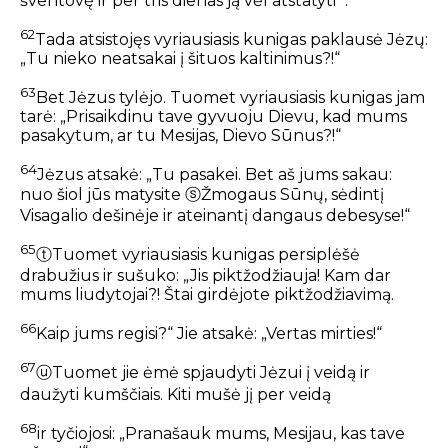
šventovę ir per tris dienas ją vėl atstatyti’“.
62
Tada atsistojęs vyriausiasis kunigas paklausė Jėzų:
„Tu nieko neatsakai į šituos kaltinimus?!“
63
Bet Jėzus tylėjo. Tuomet vyriausiasis kunigas jam
tarė: „Prisaikdinu tave gyvuoju Dievu, kad mums
pasakytum, ar tu Mesijas, Dievo Sūnus?!“
64
Jėzus atsakė: „Tu pasakei. Bet aš jums sakau:
nuo šiol jūs matysite
ⓢ
Žmogaus Sūnų, sėdintį
Visagalio dešinėje
ir
ateinantį dangaus debesyse!“
65
ⓣ
Tuomet vyriausiasis kunigas persiplėšė
drabužius ir sušuko: „Jis piktžodžiauja! Kam dar
mums liudytojai?! Štai girdėjote piktžodžiavimą.
66
Kaip jums regisi?“ Jie atsakė: „Vertas mirties!“
67
ⓤ
Tuomet jie ėmė spjaudyti Jėzui į veidą ir
daužyti kumščiais. Kiti mušė jį per veidą
68
ir tyčiojosi: „Pranašauk mums, Mesijau, kas tave