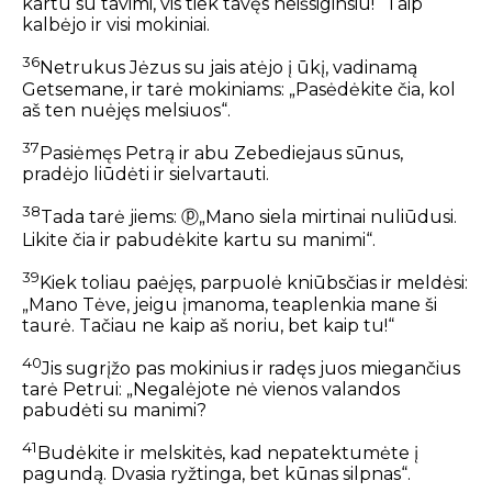
kartu su tavimi, vis tiek tavęs neišsiginsiu!“ Taip
kalbėjo ir visi mokiniai.
36
Netrukus Jėzus su jais atėjo į ūkį, vadinamą
Getsemane, ir tarė mokiniams: „Pasėdėkite čia, kol
aš ten nuėjęs melsiuos“.
37
Pasiėmęs Petrą ir abu Zebediejaus sūnus,
pradėjo liūdėti ir sielvartauti.
38
Tada tarė jiems:
ⓟ
„
Mano siela
mirtinai
nuliūdusi.
Likite čia ir pabudėkite kartu su manimi“.
39
Kiek toliau paėjęs, parpuolė kniūbsčias ir meldėsi:
„Mano Tėve, jeigu įmanoma, teaplenkia mane ši
taurė. Tačiau ne kaip aš noriu, bet kaip tu!“
40
Jis sugrįžo pas mokinius ir radęs juos miegančius
tarė Petrui: „Negalėjote nė vienos valandos
pabudėti su manimi?
41
Budėkite ir melskitės, kad nepatektumėte į
pagundą. Dvasia ryžtinga, bet kūnas silpnas“.