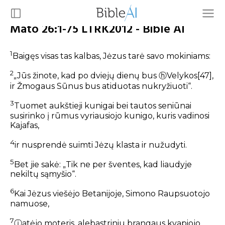
Mato 26:1-75 LTRK2012 - Bible AI
1
Baigęs visas tas kalbas, Jėzus tarė savo mokiniams:
2
„Jūs žinote, kad po dviejų dienų bus
ⓗ
Velykos
[47]
,
ir Žmogaus Sūnus bus atiduotas nukryžiuoti“.
3
Tuomet aukštieji kunigai bei tautos seniūnai
susirinko į rūmus vyriausiojo kunigo, kuris vadinosi
Kajafas,
4
ir nusprendė suimti Jėzų klasta ir nužudyti.
5
Bet jie sakė: „Tik ne per šventes, kad liaudyje
nekiltų sąmyšio“.
6
Kai Jėzus viešėjo Betanijoje, Simono Raupsuotojo
namuose,
7
ⓘ
atėjo moteris, alebastriniu brangaus kvapiojo