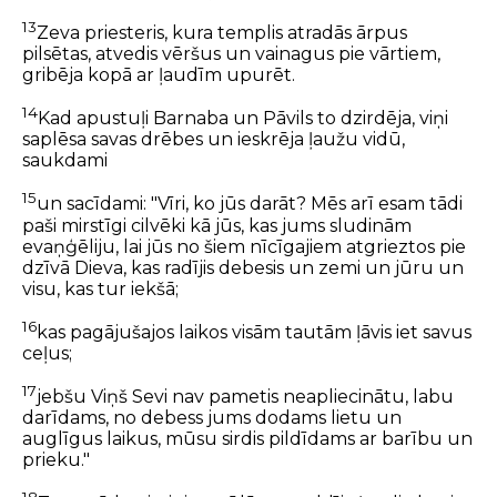
13
Zeva priesteris, kura templis atradās ārpus
pilsētas, atvedis vēršus un vainagus pie vārtiem,
gribēja kopā ar ļaudīm upurēt.
14
Kad apustuļi Barnaba un Pāvils to dzirdēja, viņi
saplēsa savas drēbes un ieskrēja ļaužu vidū,
saukdami
15
un sacīdami: "Vīri, ko jūs darāt? Mēs arī esam tādi
paši mirstīgi cilvēki kā jūs, kas jums sludinām
evaņģēliju, lai jūs no šiem nīcīgajiem atgrieztos pie
dzīvā Dieva, kas radījis debesis un zemi un jūru un
visu, kas tur iekšā;
16
kas pagājušajos laikos visām tautām ļāvis iet savus
ceļus;
17
jebšu Viņš Sevi nav pametis neapliecinātu, labu
darīdams, no debess jums dodams lietu un
auglīgus laikus, mūsu sirdis pildīdams ar barību un
prieku."