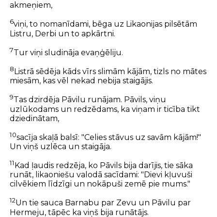
akmeņiem,
6
viņi, to nomanīdami, bēga uz Likaonijas pilsētām
Listru, Derbi un to apkārtni.
7
Tur viņi sludināja evaņģēliju.
8
Listrā sēdēja kāds vīrs slimām kājām, tizls no mātes
miesām, kas vēl nekad nebija staigājis.
9
Tas dzirdēja Pāvilu runājam. Pāvils, viņu
uzlūkodams un redzēdams, ka viņam ir ticība tikt
dziedinātam,
10
sacīja skaļā balsī: "Celies stāvus uz savām kājām!"
Un viņš uzlēca un staigāja.
11
Kad ļaudis redzēja, ko Pāvils bija darījis, tie sāka
runāt, likaoniešu valodā sacīdami: "Dievi kļuvuši
cilvēkiem līdzīgi un nokāpuši zemē pie mums."
12
Un tie sauca Barnabu par Zevu un Pāvilu par
Hermeju, tāpēc ka viņš bija runātājs.