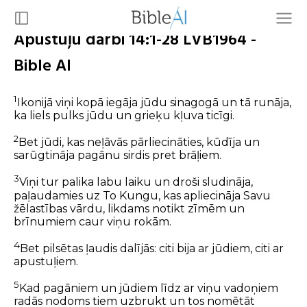
Apustuļu darbi 14:1-28 LVB1964 -
Bible AI
1
Ikonijā viņi kopā iegāja jūdu sinagogā un tā runāja,
ka liels pulks jūdu un grieķu kļuva ticīgi.
2
Bet jūdi, kas neļāvās pārliecināties, kūdīja un
sarūgtināja pagānu sirdis pret brāļiem.
3
Viņi tur palika labu laiku un droši sludināja,
paļaudamies uz To Kungu, kas apliecināja Savu
žēlastības vārdu, likdams notikt zīmēm un
brīnumiem caur viņu rokām.
4
Bet pilsētas ļaudis dalījās: citi bija ar jūdiem, citi ar
apustuļiem.
5
Kad pagāniem un jūdiem līdz ar viņu vadoņiem
radās nodoms tiem uzbrukt un tos nomētāt