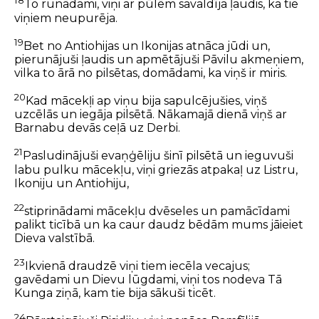
18
To runādami, viņi ar pūlēm savaldīja ļaudis, ka tie
viņiem neupurēja.
19
Bet no Antiohijas un Ikonijas atnāca jūdi un,
pierunājuši ļaudis un apmētājuši Pāvilu akmeņiem,
vilka to ārā no pilsētas, domādami, ka viņš ir miris.
20
Kad mācekļi ap viņu bija sapulcējušies, viņš
uzcēlās un iegāja pilsētā. Nākamajā dienā viņš ar
Barnabu devās ceļā uz Derbi.
21
Pasludinājuši evaņģēliju šinī pilsētā un ieguvuši
labu pulku mācekļu, viņi griezās atpakaļ uz Listru,
Ikoniju un Antiohiju,
22
stiprinādami mācekļu dvēseles un pamācīdami
palikt ticībā un ka caur daudz bēdām mums jāieiet
Dieva valstībā.
23
Ikvienā draudzē viņi tiem iecēla vecajus;
gavēdami un Dievu lūgdami, viņi tos nodeva Tā
Kunga ziņā, kam tie bija sākuši ticēt.
24