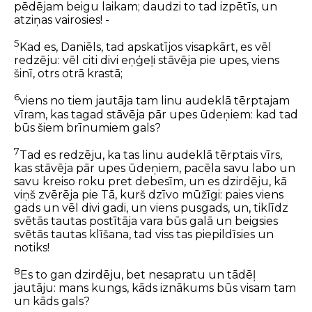
pēdējam beigu laikam; daudzi to tad izpētīs, un
atziņas vairosies! -
5
Kad es, Daniēls, tad apskatījos visapkārt, es vēl
redzēju: vēl citi divi eņģeļi stāvēja pie upes, viens
šinī, otrs otrā krastā;
6
viens no tiem jautāja tam linu audeklā tērptajam
vīram, kas tagad stāvēja pār upes ūdeņiem: kad tad
būs šiem brīnumiem gals?
7
Tad es redzēju, ka tas linu audeklā tērptais vīrs,
kas stāvēja pār upes ūdeņiem, pacēla savu labo un
savu kreiso roku pret debesīm, un es dzirdēju, kā
viņš zvērēja pie Tā, kurš dzīvo mūžīgi: paies viens
gads un vēl divi gadi, un viens pusgads, un, tiklīdz
svētās tautas postītāja vara būs galā un beigsies
svētās tautas klīšana, tad viss tas piepildīsies un
notiks!
8
Es to gan dzirdēju, bet nesapratu un tādēļ
jautāju: mans kungs, kāds iznākums būs visam tam
un kāds gals?