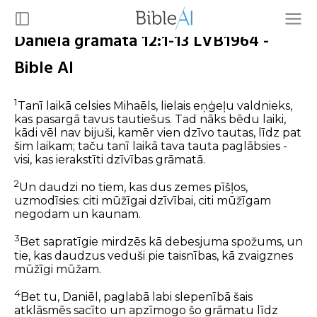
Daniēla grāmata 12:1-13 LVB1964 -
Bible AI
1
Tanī laikā celsies Mihaēls, lielais eņģeļu valdnieks,
kas pasargā tavus tautiešus. Tad nāks bēdu laiki,
kādi vēl nav bijuši, kamēr vien dzīvo tautas, līdz pat
šim laikam; taču tanī laikā tava tauta paglābsies -
visi, kas ierakstīti dzīvības grāmatā.
2
Un daudzi no tiem, kas dus zemes pīšļos,
uzmodīsies: citi mūžīgai dzīvībai, citi mūžīgam
negodam un kaunam.
3
Bet sapratīgie mirdzēs kā debesjuma spožums, un
tie, kas daudzus veduši pie taisnības, kā zvaigznes
mūžīgi mūžam.
4
Bet tu, Daniēl, paglabā labi slepenībā šais
atklāsmēs sacīto un apzīmogo šo grāmatu līdz