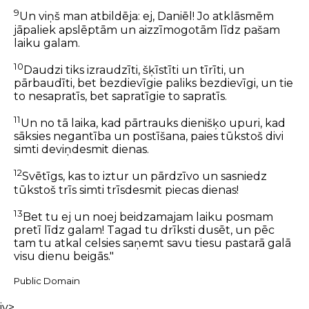
9
Un viņš man atbildēja: ej, Daniēl! Jo atklāsmēm
jāpaliek apslēptām un aizzīmogotām līdz pašam
laiku galam.
10
Daudzi tiks izraudzīti, šķīstīti un tīrīti, un
pārbaudīti, bet bezdievīgie paliks bezdievīgi, un tie
to nesapratīs, bet sapratīgie to sapratīs.
11
Un no tā laika, kad pārtrauks dienišķo upuri, kad
sāksies negantība un postīšana, paies tūkstoš divi
simti deviņdesmit dienas.
12
Svētīgs, kas to iztur un pārdzīvo un sasniedz
tūkstoš trīs simti trīsdesmit piecas dienas!
13
Bet tu ej un noej beidzamajam laiku posmam
pretī līdz galam! Tagad tu drīksti dusēt, un pēc
tam tu atkal celsies saņemt savu tiesu pastarā galā
visu dienu beigās."
Public Domain
iv>