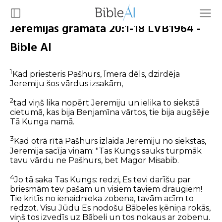
Jeremijas grāmata 20:1-18 LVB1964 -
Bible AI
1
Kad priesteris Pašhurs, Īmera dēls, dzirdēja
Jeremiju šos vārdus izsakām,
2
tad viņš lika nopērt Jeremiju un ielika to siekstā
cietumā, kas bija Benjamīna vārtos, tie bija augšējie
Tā Kunga namā.
3
Kad otrā rītā Pašhurs izlaida Jeremiju no siekstas,
Jeremija sacīja viņam: "Tas Kungs sauks turpmāk
tavu vārdu ne Pašhurs, bet Magor Misabib.
4
Jo tā saka Tas Kungs: redzi, Es tevi darīšu par
briesmām tev pašam un visiem taviem draugiem!
Tie kritīs no ienaidnieka zobena, tavām acīm to
redzot. Visu Jūdu Es nodošu Bābeles ķēniņa rokās,
viņš tos izvedīs uz Bābeli un tos nokaus ar zobenu.