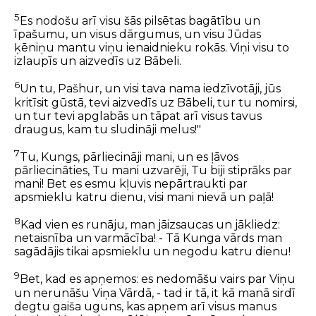
5
Es nodošu arī visu šās pilsētas bagātību un
īpašumu, un visus dārgumus, un visu Jūdas
ķēniņu mantu viņu ienaidnieku rokās. Viņi visu to
izlaupīs un aizvedīs uz Bābeli.
6
Un tu, Pašhur, un visi tava nama iedzīvotāji, jūs
kritīsit gūstā, tevi aizvedīs uz Bābeli, tur tu nomirsi,
un tur tevi apglabās un tāpat arī visus tavus
draugus, kam tu sludināji melus!"
7
Tu, Kungs, pārliecināji mani, un es ļāvos
pārliecināties, Tu mani uzvarēji, Tu biji stiprāks par
mani! Bet es esmu kļuvis nepārtraukti par
apsmieklu katru dienu, visi mani nievā un paļā!
8
Kad vien es runāju, man jāizsaucas un jākliedz:
netaisnība un varmācība! - Tā Kunga vārds man
sagādājis tikai apsmieklu un negodu katru dienu!
9
Bet, kad es apņemos: es nedomāšu vairs par Viņu
un nerunāšu Viņa Vārdā, - tad ir tā, it kā manā sirdī
degtu gaiša uguns, kas apņem arī visus manus