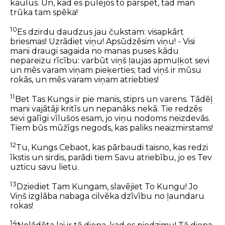
kaulus. Un, kad es pūlējos to pārspēt, tad man
trūka tam spēka!
10
Es dzirdu daudzus jau čukstam: visapkārt
briesmas! Uzrādiet viņu! Apsūdzēsim viņu! - Visi
mani draugi sagaida no manas puses kādu
nepareizu rīcību: varbūt viņš ļaujas apmuļķot sevi
un mēs varam viņam pieķerties; tad viņš ir mūsu
rokās, un mēs varam viņam atriebties!
11
Bet Tas Kungs ir pie manis, stiprs un varens. Tādēļ
mani vajātāji kritīs un nepanāks nekā. Tie redzēs
sevi galīgi vīlušos esam, jo viņu nodoms neizdevās.
Tiem būs mūžīgs negods, kas paliks neaizmirstams!
12
Tu, Kungs Cebaot, kas pārbaudi taisno, kas redzi
īkstis un sirdis, parādi tiem Savu atriebību, jo es Tev
uzticu savu lietu.
13
Dziediet Tam Kungam, slavējiet To Kungu! Jo
Viņš izglāba nabaga cilvēka dzīvību no ļaundaru
rokas!
14