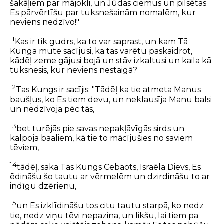
šakāļiem par mājokli, un Jūdas ciemus un pilsētas
Es pārvērtīšu par tuksnešainām nomalēm, kur
neviens nedzīvo!"
11
Kas ir tik gudrs, ka to var saprast, un kam Tā
Kunga mute sacījusi, ka tas varētu paskaidrot,
kādēļ zeme gājusi bojā un stāv izkaltusi un kaila kā
tuksnesis, kur neviens nestaigā?
12
Tas Kungs ir sacījis: "Tādēļ ka tie atmeta Manus
baušļus, ko Es tiem devu, un neklausīja Manu balsi
un nedzīvoja pēc tās,
13
bet turējās pie savas nepakļāvīgās sirds un
kalpoja baaliem, kā tie to mācījušies no saviem
tēviem,
14
tādēļ, saka Tas Kungs Cebaots, Israēla Dievs, Es
ēdināšu šo tautu ar vērmelēm un dzirdināšu to ar
indīgu dzērienu,
15
un Es izklīdināšu tos citu tautu starpā, ko nedz
tie, nedz viņu tēvi nepazina, un likšu, lai tiem pa