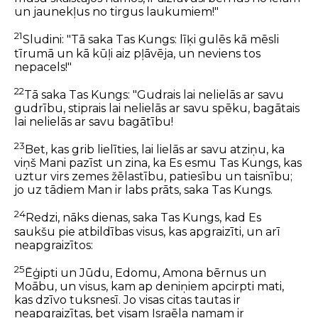
un jaunekļus no tirgus laukumiem!"
21
Sludini: "Tā saka Tas Kungs: līķi gulēs kā mēsli
tīrumā un kā kūļi aiz pļāvēja, un neviens tos
nepacels!"
22
Tā saka Tas Kungs: "Gudrais lai nelielās ar savu
gudrību, stiprais lai nelielās ar savu spēku, bagātais
lai nelielās ar savu bagātību!
23
Bet, kas grib lielīties, lai lielās ar savu atziņu, ka
viņš Mani pazīst un zina, ka Es esmu Tas Kungs, kas
uztur virs zemes žēlastību, patiesību un taisnību;
jo uz tādiem Man ir labs prāts, saka Tas Kungs.
24
Redzi, nāks dienas, saka Tas Kungs, kad Es
saukšu pie atbildības visus, kas apgraizīti, un arī
neapgraizītos:
25
Ēģipti un Jūdu, Edomu, Amona bērnus un
Moābu, un visus, kam ap deniņiem apcirpti mati,
kas dzīvo tuksnesī. Jo visas citas tautas ir
neapgraizītas, bet visam Israēla namam ir