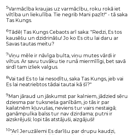
5
Varmācība kraujas uz varmācību, roku rokā iet
viltība un liekulība. Tie negrib Mani pazīt!" - tā saka
Tas Kungs.
6
Tādēļ Tas Kungs Cebaots arī saka: "Redzi, Es tos
kausēšu un dzidrināšu! Jo ko Es citu lai daru ar
Savas tautas meitu?
7
Viņu mēle ir nāvīga bulta, viņu mutes vārdi ir
viltus. Ar savu tuvāku tie runā miermīlīgi, bet savā
sirdī tam izliek valgus.
8
Vai tad Es to lai nesodītu, saka Tas Kungs, jeb vai
Es lai neatriebtos tādai tautai kā šī?"
9
Man jāraud un jāskumst par kalniem, jādzied sēru
dziesma par tuksneša ganībām, jo tās ir par
kailatnēm kļuvušas, neviens tur vairs nestaigā;
ganāmpulka balss tur nav dzirdama; putni ir
aizskrējuši; lopi tās atstājuši, aizgājuši!
10
"Arī Jeruzālemi Es darīšu par drupu kaudzi,