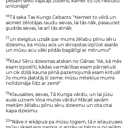
pēdām seko vajātājs zobens, kamēr Es tos nebūšu
iznīcinājis!"
16
Tā saka Tas Kungs Cebaots: "Ņemiet to vērā un
aiciniet žēlotājas raudu sievas, lai tās nāk, pasauciet
gudrās sievas, lai arī tās atnāk
17
un steigšus uzsāk par mums žēlabu pilnu sēru
dziesmu, ka mūsu acis un skropstas izplūst asarās
un mūsu acu vāki pildās bagātīgi ar mitrumu!"
18
Klau! Sēru dziesmas atskan no Ciānas: "Ak, kā mēs
esam izpostīti, kādas varmācības esam pārcietuši
un cik dziļā kauna pilnā pazemojumā esam krituši!
Jo mums jāatstāj šī zeme; mūsu mitekļus mums
nolīdzināja līdz ar zemi!"
19
Klausaities, sievas, Tā Kunga vārdu, un lai jūsu
ausis uzņem Viņa mutes vārdu! Mācait savām
meitām žēlabu pilnu sēru dziesmu un cita citai
kapa dziesmu:
20
"Nāve ir iekāpusi pa mūsu logiem, tā ir ielauzusies
mūsu skaistajos namos, ir aizrāvusi bērnus no ielām