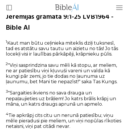
Jeremijas grāmata 9:1-25 LVB1964 -
Bible AI
1
Kaut man būtu ceļinieka miteklis dziļi tuksnesī,
tad es atstātu savu tautu un aizietu no tās! Jo tās
locekļi visi ir laulības pārkāpēji, krāpnieku pūlis.
2
"Viņi sasprindzina savu mēli kā stopu, ar meliem,
ne ar patiesību viņi kļuvuši vareni un valda kā
kungi pār zemi, jo tie dodas no ļaunuma uz
ļaunumu, bet Mani tie nepazīst!" saka Tas Kungs.
3
"Sargaities ikviens no sava drauga un
nepaļaujieties uz brāļiem! Jo katrs brālis krāpj un
māna, un katrs draugs aprunā un apmelo.
4
Tie apkrāpj cits citu un nerunā patiesību; viņu
mēle pieradusi pie meliem, un viņi nopūlas rīkoties
netaisni, viņi pat citādi nevar.