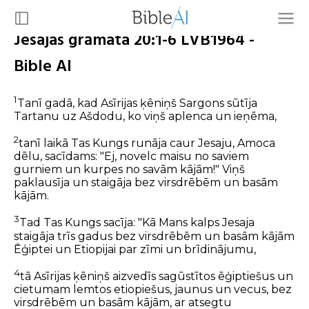
Jesajas grāmata 20:1-6 LVB1964 -
Bible AI
1
Tanī gadā, kad Asīrijas ķēniņš Sargons sūtīja
Tartanu uz Ašdodu, ko viņš aplenca un ieņēma,
2
tanī laikā Tas Kungs runāja caur Jesaju, Amoca
dēlu, sacīdams: "Ej, novelc maisu no saviem
gurniem un kurpes no savām kājām!" Viņš
paklausīja un staigāja bez virsdrēbēm un basām
kājām.
3
Tad Tas Kungs sacīja: "Kā Mans kalps Jesaja
staigāja trīs gadus bez virsdrēbēm un basām kājām
Ēģiptei un Etiopijai par zīmi un brīdinājumu,
4
tā Asīrijas ķēniņš aizvedīs sagūstītos ēģiptiešus un
cietumam lemtos etiopiešus, jaunus un vecus, bez
virsdrēbēm un basām kājām, ar atsegtu