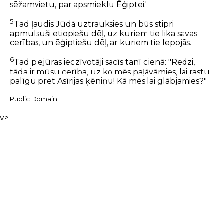
sēžamvietu, par apsmieklu Ēģiptei."
5
Tad ļaudis Jūdā uztrauksies un būs stipri
apmulsuši etiopiešu dēļ, uz kuriem tie lika savas
cerības, un ēģiptiešu dēļ, ar kuriem tie lepojās.
6
Tad piejūras iedzīvotāji sacīs tanī dienā: "Redzi,
tāda ir mūsu cerība, uz ko mēs paļāvāmies, lai rastu
palīgu pret Asīrijas ķēniņu! Kā mēs lai glābjamies?"
Public Domain
v>