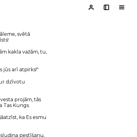
zāleme, svētā
sts!
vām kakla važām, tu,
jūs arī atpirks!"
tur dzīvotu
vesta projām, tās
ka Tas Kungs.
jāatzīst, ka Es esmu
n sludina pestīšanu,