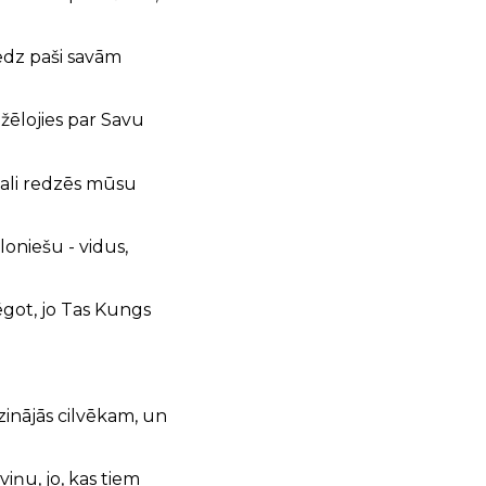
 redz paši savām
pžēlojies par Savu
 gali redzēs mūsu
iloniešu - vidus,
bēgot, jo Tas Kungs
īdzinājās cilvēkam, un
iņu, jo, kas tiem