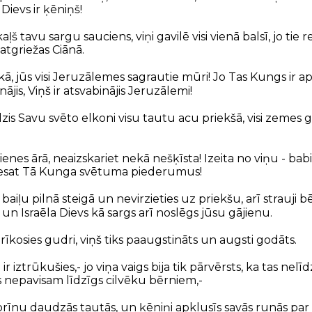
 Dievs ir ķēniņš!
aļš tavu sargu sauciens, viņi gavilē visi vienā balsī, jo tie
atgriežas Ciānā.
iekā, jūs visi Jeruzālemes sagrautie mūri! Jo Tas Kungs ir a
ājis, Viņš ir atsvabinājis Jeruzālemi!
zis Savu svēto elkoni visu tautu acu priekšā, visi zemes
urienes ārā, neaizskariet nekā nešķīsta! Izeita no viņu - bab
s nesat Tā Kunga svētuma piederumus!
aiļu pilnā steigā un nevirzieties uz priekšu, arī strauji 
 un Israēla Dievs kā sargs arī noslēgs jūsu gājienu.
rīkosies gudri, viņš tiks paaugstināts un augsti godāts.
ir iztrūkušies,- jo viņa vaigs bija tik pārvērsts, ka tas nel
vs nepavisam līdzīgs cilvēku bērniem,-
zbrīnu daudzās tautās, un ķēniņi apklusīs savās runās par v