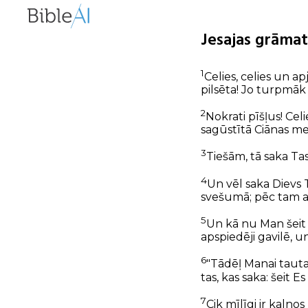
Jesajas grāmat
1
Celies, celies un a
pilsēta! Jo turpmāk 
2
Nokrati pīšļus! Ce
sagūstītā Ciānas me
3
Tiešām, tā saka Tas
4
Un vēl saka Dievs 
svešumā; pēc tam as
5
Un kā nu Man šeit 
apspiedēji gavilē, u
6
"Tādēļ Manai tauta
tas, kas saka: šeit E
7
Cik mīlīgi ir kalno