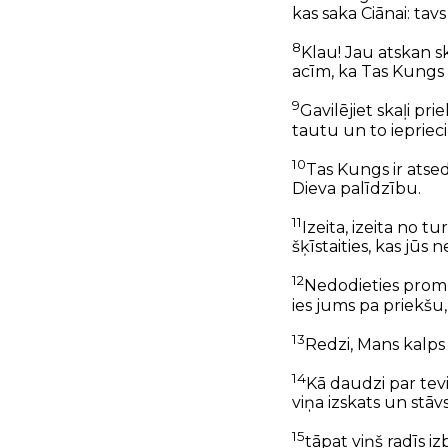
kas saka Ciānai: tavs
8
Klau! Jau atskan sk
acīm, ka Tas Kungs 
9
Gavilējiet skaļi pr
tautu un to iepriecin
10
Tas Kungs ir atsed
Dieva palīdzību.
11
Izeita, izeita no t
šķīstaities, kas jū
12
Nedodieties prom b
ies jums pa priekšu,
13
Redzi, Mans kalps 
14
Kā daudzi par tevi 
viņa izskats un stā
15
tāpat viņš radīs i