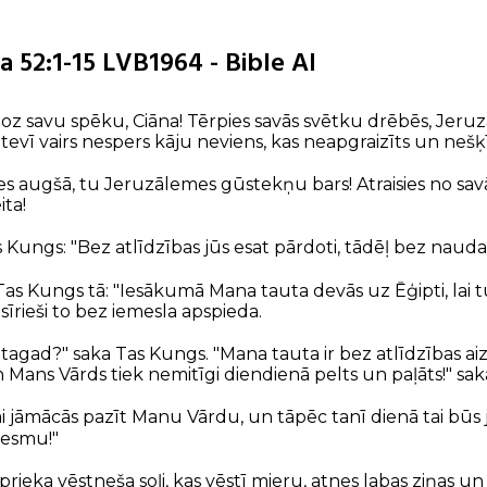
a 52:1-15 LVB1964 - Bible AI
pjoz savu spēku, Ciāna! Tērpies savās svētku drēbēs, Jeru
tevī vairs nespers kāju neviens, kas neapgraizīts un nešķī
lies augšā, tu Jeruzālemes gūstekņu bars! Atraisies no sa
ita!
 Kungs: "Bez atlīdzības jūs esat pārdoti, tādēļ bez naudas 
Tas Kungs tā: "Iesākumā Mana tauta devās uz Ēģipti, lai 
īrieši to bez iemesla apspieda.
tagad?" saka Tas Kungs. "Mana tauta ir bez atlīdzības aiz
n Mans Vārds tiek nemitīgi diendienā pelts un paļāts!" sa
i jāmācās pazīt Manu Vārdu, un tāpēc tanī dienā tai būs 
s esmu!"
s prieka vēstneša soļi, kas vēstī mieru, atnes labas ziņas u