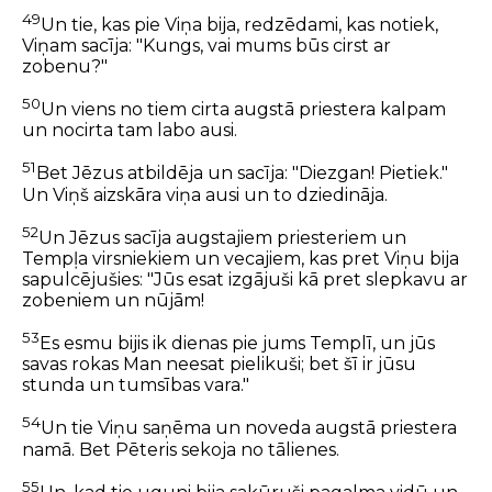
49
Un tie, kas pie Viņa bija, redzēdami, kas notiek,
Viņam sacīja: "Kungs, vai mums būs cirst ar
zobenu?"
50
Un viens no tiem cirta augstā priestera kalpam
un nocirta tam labo ausi.
51
Bet Jēzus atbildēja un sacīja: "Diezgan! Pietiek."
Un Viņš aizskāra viņa ausi un to dziedināja.
52
Un Jēzus sacīja augstajiem priesteriem un
Tempļa virsniekiem un vecajiem, kas pret Viņu bija
sapulcējušies: "Jūs esat izgājuši kā pret slepkavu ar
zobeniem un nūjām!
53
Es esmu bijis ik dienas pie jums Templī, un jūs
savas rokas Man neesat pielikuši; bet šī ir jūsu
stunda un tumsības vara."
54
Un tie Viņu saņēma un noveda augstā priestera
namā. Bet Pēteris sekoja no tālienes.
55