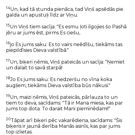
14
Un, kad tā stunda pienāca, tad Viņš apsēdās pie
galda un apustuļi līdz ar Viņu.
15
Un Viņš tiem sacīja: "Es esmu ļoti ilgojies šo Pashā
jēru ar jums ēst, pirms Es ciešu,
16
jo Es jums saku: Es to vairs neēdīšu, tiekāms tas
piepildīsies Dieva valstībā."
17
Un, biķeri ņēmis, Viņš pateicās un sacīja: "Ņemiet
un dalait to savā starpā!
18
Jo Es jums saku: Es nedzeršu no vīna koka
augļiem, tiekāms Dieva valstība būs nākusi."
19
Un, maizi ņēmis, Viņš pateicās, pārlauza to un
tiem to deva, sacīdams: "Tā ir Mana miesa, kas par
jums top dota. To darait Mani pieminēdami!"
20
Tāpat arī biķeri pēc vakarēdiena, sacīdams: "Šis
biķeris ir jaunā derība Manās asinīs, kas par jums
top izlietas.