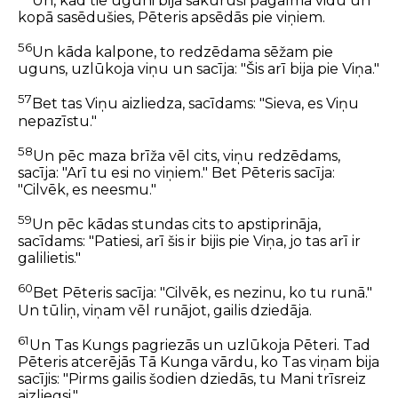
Un, kad tie uguni bija sakūruši pagalma vidū un
kopā sasēdušies, Pēteris apsēdās pie viņiem.
56
Un kāda kalpone, to redzēdama sēžam pie
uguns, uzlūkoja viņu un sacīja: "Šis arī bija pie Viņa."
57
Bet tas Viņu aizliedza, sacīdams: "Sieva, es Viņu
nepazīstu."
58
Un pēc maza brīža vēl cits, viņu redzēdams,
sacīja: "Arī tu esi no viņiem." Bet Pēteris sacīja:
"Cilvēk, es neesmu."
59
Un pēc kādas stundas cits to apstiprināja,
sacīdams: "Patiesi, arī šis ir bijis pie Viņa, jo tas arī ir
galilietis."
60
Bet Pēteris sacīja: "Cilvēk, es nezinu, ko tu runā."
Un tūliņ, viņam vēl runājot, gailis dziedāja.
61
Un Tas Kungs pagriezās un uzlūkoja Pēteri. Tad
Pēteris atcerējās Tā Kunga vārdu, ko Tas viņam bija
sacījis: "Pirms gailis šodien dziedās, tu Mani trīsreiz
aizliegsi."