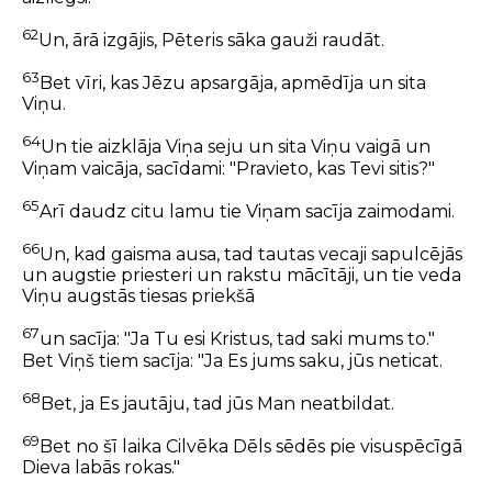
62
Un, ārā izgājis, Pēteris sāka gauži raudāt.
63
Bet vīri, kas Jēzu apsargāja, apmēdīja un sita
Viņu.
64
Un tie aizklāja Viņa seju un sita Viņu vaigā un
Viņam vaicāja, sacīdami: "Pravieto, kas Tevi sitis?"
65
Arī daudz citu lamu tie Viņam sacīja zaimodami.
66
Un, kad gaisma ausa, tad tautas vecaji sapulcējās
un augstie priesteri un rakstu mācītāji, un tie veda
Viņu augstās tiesas priekšā
67
un sacīja: "Ja Tu esi Kristus, tad saki mums to."
Bet Viņš tiem sacīja: "Ja Es jums saku, jūs neticat.
68
Bet, ja Es jautāju, tad jūs Man neatbildat.
69
Bet no šī laika Cilvēka Dēls sēdēs pie visuspēcīgā
Dieva labās rokas."