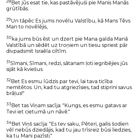
28
Bet jūs esat tie, kas pastāvējuši pie Manis Manās
grūtībās.
29
Un tāpēc Es jums novēlu Valstību, kā Mans Tēvs
Man to novēlējis,
30
ka jums būs ēst un dzert pie Mana galda Manā
Valstībā un sēdēt uz troņiem un tiesu spriest pār
divpadsmit Israēla ciltīm.
31
Sīmani, Sīmani, redzi, sātanam ļoti iegribējies jūs
sijāt kā kviešus.
32
Bet Es esmu lūdzis par tevi, lai tava ticība
nemitētos. Un, kad tu atgriezīsies, tad stiprini savus
brāļus!"
33
Bet tas Viņam sacīja: "Kungs, es esmu gatavs ar
Tevi iet cietumā un nāvē."
34
Bet Viņš sacīja: "Es tev saku, Pēteri, gailis šodien
vēl nebūs dziedājis, kad tu jau trīsreiz būsi liedzies,
ka tu Mani pazīsti."