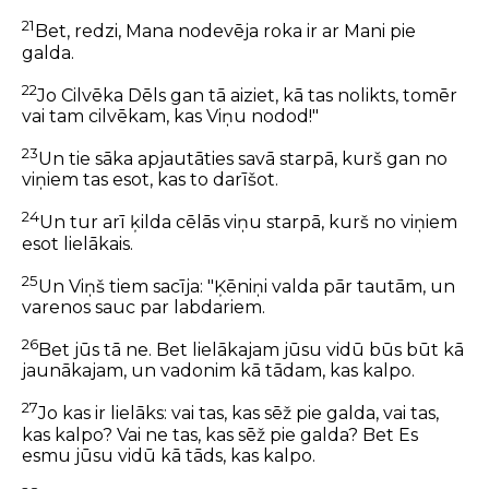
21
Bet, redzi, Mana nodevēja roka ir ar Mani pie
galda.
22
Jo Cilvēka Dēls gan tā aiziet, kā tas nolikts, tomēr
vai tam cilvēkam, kas Viņu nodod!"
23
Un tie sāka apjautāties savā starpā, kurš gan no
viņiem tas esot, kas to darīšot.
24
Un tur arī ķilda cēlās viņu starpā, kurš no viņiem
esot lielākais.
25
Un Viņš tiem sacīja: "Ķēniņi valda pār tautām, un
varenos sauc par labdariem.
26
Bet jūs tā ne. Bet lielākajam jūsu vidū būs būt kā
jaunākajam, un vadonim kā tādam, kas kalpo.
27
Jo kas ir lielāks: vai tas, kas sēž pie galda, vai tas,
kas kalpo? Vai ne tas, kas sēž pie galda? Bet Es
esmu jūsu vidū kā tāds, kas kalpo.