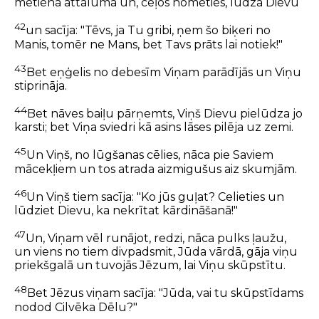
metiena attālumā un, ceļos nometies, lūdza Dievu
42
un sacīja: "Tēvs, ja Tu gribi, ņem šo biķeri no
Manis, tomēr ne Mans, bet Tavs prāts lai notiek!"
43
Bet eņģelis no debesīm Viņam parādījās un Viņu
stiprināja.
44
Bet nāves baiļu pārņemts, Viņš Dievu pielūdza jo
karsti; bet Viņa sviedri kā asins lāses pilēja uz zemi.
45
Un Viņš, no lūgšanas cēlies, nāca pie Saviem
mācekļiem un tos atrada aizmigušus aiz skumjām.
46
Un Viņš tiem sacīja: "Ko jūs guļat? Celieties un
lūdziet Dievu, ka nekrītat kārdināšanā!"
47
Un, Viņam vēl runājot, redzi, nāca pulks ļaužu,
un viens no tiem divpadsmit, Jūda vārdā, gāja viņu
priekšgalā un tuvojās Jēzum, lai Viņu skūpstītu.
48
Bet Jēzus viņam sacīja: "Jūda, vai tu skūpstīdams
nodod Cilvēka Dēlu?"