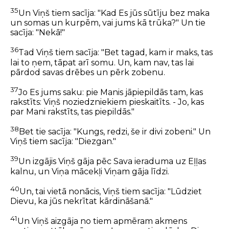
35
Un Viņš tiem sacīja: "Kad Es jūs sūtīju bez maka
un somas un kurpēm, vai jums kā trūka?" Un tie
sacīja: "Nekā!"
36
Tad Viņš tiem sacīja: "Bet tagad, kam ir maks, tas
lai to ņem, tāpat arī somu. Un, kam nav, tas lai
pārdod savas drēbes un pērk zobenu.
37
Jo Es jums saku: pie Manis jāpiepildās tam, kas
rakstīts: Viņš noziedzniekiem pieskaitīts. - Jo, kas
par Mani rakstīts, tas piepildās."
38
Bet tie sacīja: "Kungs, redzi, še ir divi zobeni." Un
Viņš tiem sacīja: "Diezgan."
39
Un izgājis Viņš gāja pēc Sava ieraduma uz Eļļas
kalnu, un Viņa mācekļi Viņam gāja līdzi.
40
Un, tai vietā nonācis, Viņš tiem sacīja: "Lūdziet
Dievu, ka jūs nekrītat kārdināšanā."
41
Un Viņš aizgāja no tiem apmēram akmens