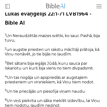
Lūkas evaņģēlijs 22:1-71 LVB1964 -
Bible AI
1
Un Neraudzētās maizes svētki, ko sauc Pashā, bija
tuvu,
2
un augstie priesteri un rakstu mācītāji prātoja, kā
Viņu nonāvēt, jo tie bijās no ļaudīm.
3
Bet sātans bija iegājis Jūdā, kuru sauca par
Iskariotu un kurš bija viens no tiem divpadsmit.
4
Un tas nogāja un apspriedās ar augstajiem
priesteriem un virsniekiem, kā Viņu tiem nodot.
5
Un tie priecājās un piesolīja viņam naudu.
6
Un viņš piekrita un sāka meklēt izdevību, lai Viņu
tiem nodotu, ļaudīm nezinot.