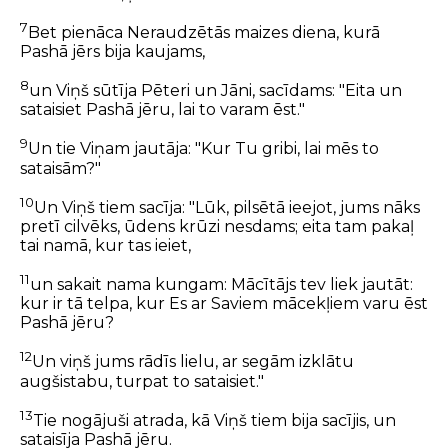
7
Bet pienāca Neraudzētās maizes diena, kurā
Pashā jērs bija kaujams,
8
un Viņš sūtīja Pēteri un Jāni, sacīdams: "Eita un
sataisiet Pashā jēru, lai to varam ēst."
9
Un tie Viņam jautāja: "Kur Tu gribi, lai mēs to
sataisām?"
10
Un Viņš tiem sacīja: "Lūk, pilsētā ieejot, jums nāks
pretī cilvēks, ūdens krūzi nesdams; eita tam pakaļ
tai namā, kur tas ieiet,
11
un sakait nama kungam: Mācītājs tev liek jautāt:
kur ir tā telpa, kur Es ar Saviem mācekļiem varu ēst
Pashā jēru?
12
Un viņš jums rādīs lielu, ar segām izklātu
augšistabu, turpat to sataisiet."
13
Tie nogājuši atrada, kā Viņš tiem bija sacījis, un
sataisīja Pashā jēru.