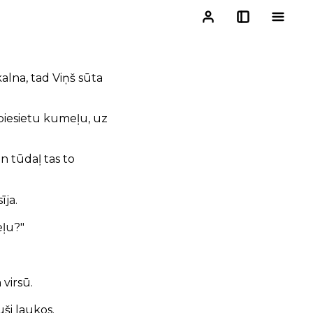
alna, tad Viņš sūta
t piesietu kumeļu, uz
Un tūdaļ tas to
īja.
eļu?"
virsū.
uši laukos.