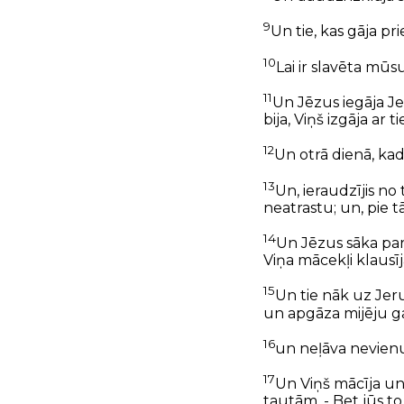
9
Un tie, kas gāja pr
10
Lai ir slavēta mūs
11
Un Jēzus iegāja Je
bija, Viņš izgāja ar
12
Un otrā dienā, kad 
13
Un, ieraudzījis no 
neatrastu; un, pie tā
14
Un Jēzus sāka par
Viņa mācekļi klausīj
15
Un tie nāk uz Jeru
un apgāza mijēju g
16
un neļāva nevienu
17
Un Viņš mācīja un
tautām. - Bet jūs to