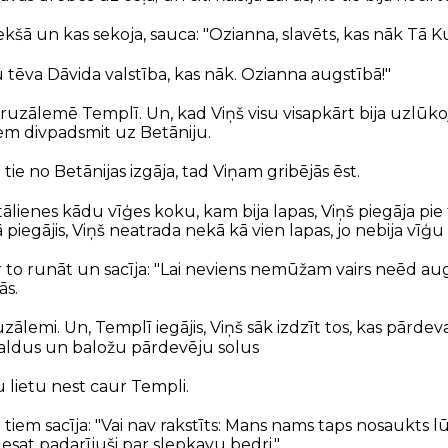
iekšā un kas sekoja, sauca: "Ozianna, slavēts, kas nāk Tā 
u tēva Dāvida valstība, kas nāk. Ozianna augstībā!"
ruzālemē Templī. Un, kad Viņš visu visapkārt bija uzlūkoj
 tiem divpadsmit uz Betāniju.
tie no Betānijas izgāja, tad Viņam gribējās ēst.
tālienes kādu vīģes koku, kam bija lapas, Viņš piegāja pie t
 piegājis, Viņš neatrada nekā kā vien lapas, jo nebija vīģu 
 to runāt un sacīja: "Lai neviens nemūžam vairs neēd aug
ās.
zālemi. Un, Templī iegājis, Viņš sāk izdzīt tos, kas pārde
aldus un baložu pārdevēju solus
 lietu nest caur Templi.
 tiem sacīja: "Vai nav rakstīts: Mans nams taps nosaukts
 esat padarījuši par slepkavu bedri."