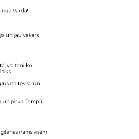
Kunga Vārdā!
is un jau vakars
ā, vai tanī ko
laiks.
ļus no tevis." Un
va un pirka Templī,
 lūgšanas nams visām