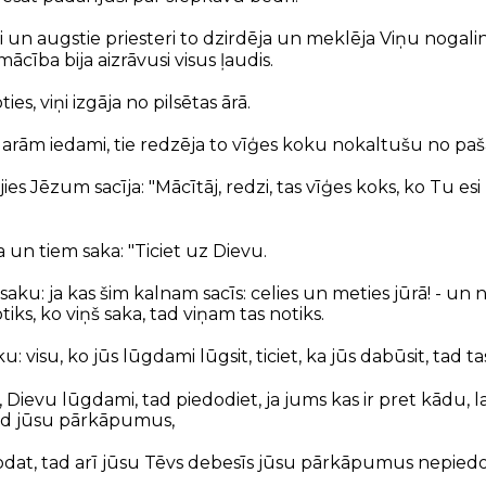
 un augstie priesteri to dzirdēja un meklēja Viņu nogalināt
ācība bija aizrāvusi visus ļaudis.
s, viņi izgāja no pilsētas ārā.
garām iedami, tie redzēja to vīģes koku nokaltušu no p
es Jēzum sacīja: "Mācītāj, redzi, tas vīģes koks, ko Tu esi n
 un tiem saka: "Ticiet uz Dievu.
 saku: ja kas šim kalnam sacīs: celies un meties jūrā! - un
notiks, ko viņš saka, tad viņam tas notiks.
: visu, ko jūs lūgdami lūgsit, ticiet, ka jūs dabūsit, tad ta
, Dievu lūgdami, tad piedodiet, ja jums kas ir pret kādu, la
od jūsu pārkāpumus,
dodat, tad arī jūsu Tēvs debesīs jūsu pārkāpumus nepiedo