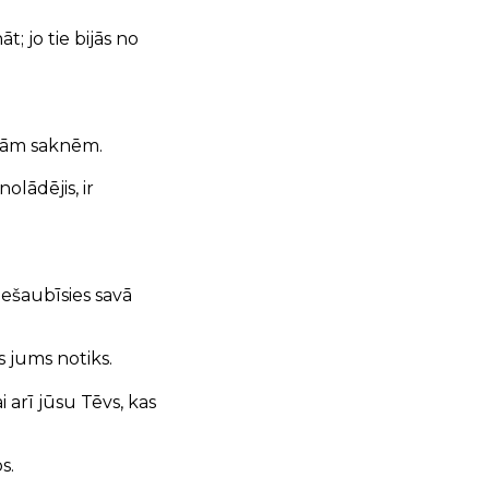
; jo tie bijās no
ašām saknēm.
olādējis, ir
 nešaubīsies savā
s jums notiks.
i arī jūsu Tēvs, kas
s.