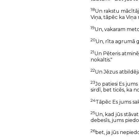
18
Un rakstu mācītāji
Viņa, tāpēc ka Viņa m
19
Un, vakaram metotie
20
Un, rīta agrumā 
21
Un Pēteris atminēji
nokaltis."
22
Un Jēzus atbildēja
23
Jo patiesi Es jums
sirdī, bet ticēs, ka 
24
Tāpēc Es jums saku
25
Un, kad jūs stāvat
debesīs, jums pied
26
bet, ja jūs nepie