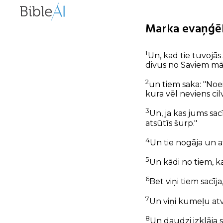
Marka evaņģēli
1
Un, kad tie tuvojās
divus no Saviem m
2
un tiem saka: "Noei
kura vēl neviens cilv
3
Un, ja kas jums sac
atsūtīs šurp."
4
Un tie nogāja un a
5
Un kādi no tiem, ka
6
Bet viņi tiem sacīja
7
Un viņi kumeļu atv
8
Un daudzi izklāja sa