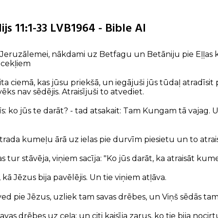
js 11:1-33 LVB1964 - Bible AI
 Jeruzālemei, nākdami uz Betfagu un Betāniju pie Eļļas k
ācekļiem
ta ciemā, kas jūsu priekšā, un iegājuši jūs tūdaļ atradīsi
ēks nav sēdējis. Atraisījuši to atvediet.
īs: ko jūs te darāt? - tad atsakait: Tam Kungam tā vajag. 
trada kumeļu ārā uz ielas pie durvīm piesietu un to atrais
s tur stāvēja, viņiem sacīja: "Ko jūs darāt, ka atraisāt kum
, kā Jēzus bija pavēlējis. Un tie viņiem atļāva.
ed pie Jēzus, uzliek tam savas drēbes, un Viņš sēdās tam 
vas drēbes uz ceļa; un citi kaisīja zarus, ko tie bija nocirt