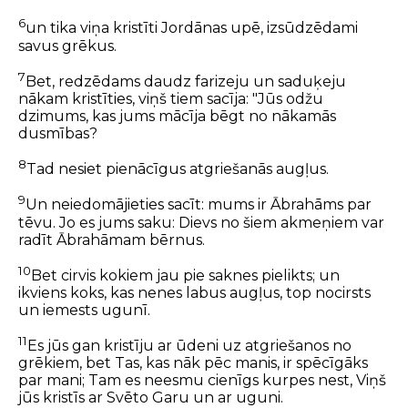
6
un tika viņa kristīti Jordānas upē, izsūdzēdami
savus grēkus.
7
Bet, redzēdams daudz farizeju un saduķeju
nākam kristīties, viņš tiem sacīja: "Jūs odžu
dzimums, kas jums mācīja bēgt no nākamās
dusmības?
8
Tad nesiet pienācīgus atgriešanās augļus.
9
Un neiedomājieties sacīt: mums ir Ābrahāms par
tēvu. Jo es jums saku: Dievs no šiem akmeņiem var
radīt Ābrahāmam bērnus.
10
Bet cirvis kokiem jau pie saknes pielikts; un
ikviens koks, kas nenes labus augļus, top nocirsts
un iemests ugunī.
11
Es jūs gan kristīju ar ūdeni uz atgriešanos no
grēkiem, bet Tas, kas nāk pēc manis, ir spēcīgāks
par mani; Tam es neesmu cienīgs kurpes nest, Viņš
jūs kristīs ar Svēto Garu un ar uguni.