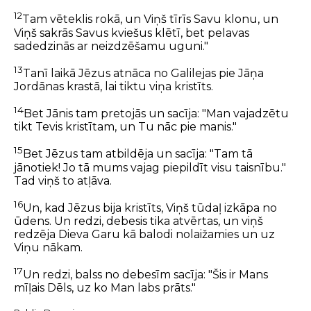
12
Tam vēteklis rokā, un Viņš tīrīs Savu klonu, un
Viņš sakrās Savus kviešus klētī, bet pelavas
sadedzinās ar neizdzēšamu uguni."
13
Tanī laikā Jēzus atnāca no Galilejas pie Jāņa
Jordānas krastā, lai tiktu viņa kristīts.
14
Bet Jānis tam pretojās un sacīja: "Man vajadzētu
tikt Tevis kristītam, un Tu nāc pie manis."
15
Bet Jēzus tam atbildēja un sacīja: "Tam tā
jānotiek! Jo tā mums vajag piepildīt visu taisnību."
Tad viņš to atļāva.
16
Un, kad Jēzus bija kristīts, Viņš tūdaļ izkāpa no
ūdens. Un redzi, debesis tika atvērtas, un viņš
redzēja Dieva Garu kā balodi nolaižamies un uz
Viņu nākam.
17
Un redzi, balss no debesīm sacīja: "Šis ir Mans
mīļais Dēls, uz ko Man labs prāts."