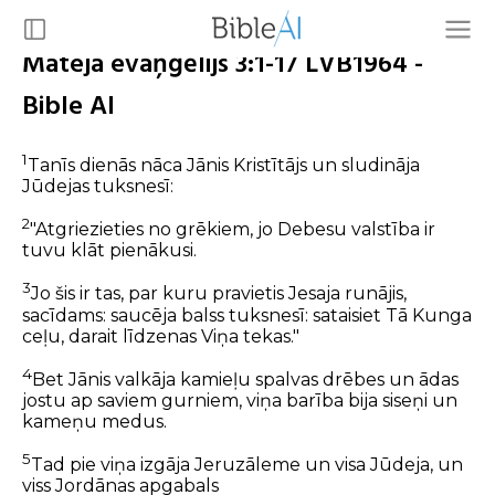
Mateja evaņģēlijs 3:1-17 LVB1964 -
Bible AI
1
Tanīs dienās nāca Jānis Kristītājs un sludināja
Jūdejas tuksnesī:
2
"Atgriezieties no grēkiem, jo Debesu valstība ir
tuvu klāt pienākusi.
3
Jo šis ir tas, par kuru pravietis Jesaja runājis,
sacīdams: saucēja balss tuksnesī: sataisiet Tā Kunga
ceļu, darait līdzenas Viņa tekas."
4
Bet Jānis valkāja kamieļu spalvas drēbes un ādas
jostu ap saviem gurniem, viņa barība bija siseņi un
kameņu medus.
5
Tad pie viņa izgāja Jeruzāleme un visa Jūdeja, un
viss Jordānas apgabals