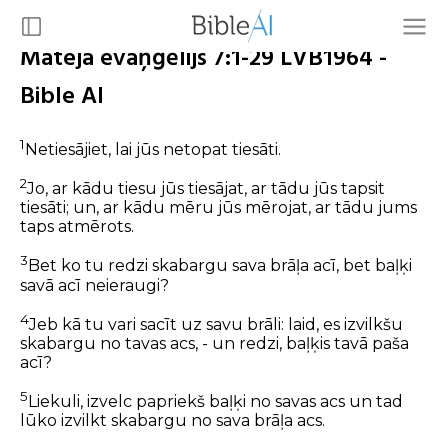
Mateja evaņģēlijs 7:1-29 LVB1964 -
Bible AI
1
Netiesājiet, lai jūs netopat tiesāti.
2
Jo, ar kādu tiesu jūs tiesājat, ar tādu jūs tapsit
tiesāti; un, ar kādu mēru jūs mērojat, ar tādu jums
taps atmērots.
3
Bet ko tu redzi skabargu sava brāļa acī, bet baļķi
savā acī neieraugi?
4
Jeb kā tu vari sacīt uz savu brāli: laid, es izvilkšu
skabargu no tavas acs, - un redzi, baļķis tavā paša
acī?
5
Liekuli, izvelc papriekš baļķi no savas acs un tad
lūko izvilkt skabargu no sava brāļa acs.