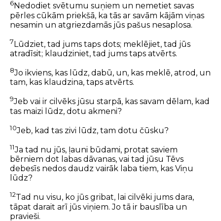
6
Nedodiet svētumu suņiem un nemetiet savas
pērles cūkām priekšā, ka tās ar savām kājām viņas
nesamin un atgriezdamās jūs pašus nesaplosa.
7
Lūdziet, tad jums taps dots; meklējiet, tad jūs
atradīsit; klaudziniet, tad jums taps atvērts.
8
Jo ikviens, kas lūdz, dabū, un, kas meklē, atrod, un
tam, kas klaudzina, taps atvērts.
9
Jeb vai ir cilvēks jūsu starpā, kas savam dēlam, kad
tas maizi lūdz, dotu akmeni?
10
Jeb, kad tas zivi lūdz, tam dotu čūsku?
11
Ja tad nu jūs, ļauni būdami, protat saviem
bērniem dot labas dāvanas, vai tad jūsu Tēvs
debesīs nedos daudz vairāk laba tiem, kas Viņu
lūdz?
12
Tad nu visu, ko jūs gribat, lai cilvēki jums dara,
tāpat darait arī jūs viņiem. Jo tā ir bauslība un
pravieši.