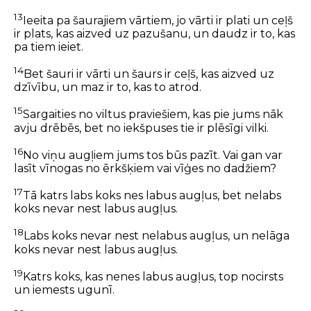
13
Ieeita pa šaurajiem vārtiem, jo vārti ir plati un ceļš
ir plats, kas aizved uz pazušanu, un daudz ir to, kas
pa tiem ieiet.
14
Bet šauri ir vārti un šaurs ir ceļš, kas aizved uz
dzīvību, un maz ir to, kas to atrod.
15
Sargaities no viltus praviešiem, kas pie jums nāk
avju drēbēs, bet no iekšpuses tie ir plēsīgi vilki.
16
No viņu augļiem jums tos būs pazīt. Vai gan var
lasīt vīnogas no ērkšķiem vai vīģes no dadžiem?
17
Tā katrs labs koks nes labus augļus, bet nelabs
koks nevar nest labus augļus.
18
Labs koks nevar nest nelabus augļus, un nelāga
koks nevar nest labus augļus.
19
Katrs koks, kas nenes labus augļus, top nocirsts
un iemests ugunī.