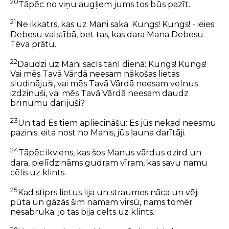
20
Tāpēc no viņu augļiem jums tos būs pazīt.
21
Ne ikkatrs, kas uz Mani saka: Kungs! Kungs! - ieies
Debesu valstībā, bet tas, kas dara Mana Debesu
Tēva prātu.
22
Daudzi uz Mani sacīs tanī dienā: Kungs! Kungs!
Vai mēs Tavā Vārdā neesam nākošas lietas
sludinājuši, vai mēs Tavā Vārdā neesam velnus
izdzinuši, vai mēs Tavā Vārdā neesam daudz
brīnumu darījuši?
23
Un tad Es tiem apliecināšu: Es jūs nekad neesmu
pazinis; eita nost no Manis, jūs ļauna darītāji.
24
Tāpēc ikviens, kas šos Manus vārdus dzird un
dara, pielīdzināms gudram vīram, kas savu namu
cēlis uz klints.
25
Kad stiprs lietus lija un straumes nāca un vēji
pūta un gāzās šim namam virsū, nams tomēr
nesabruka; jo tas bija celts uz klints.