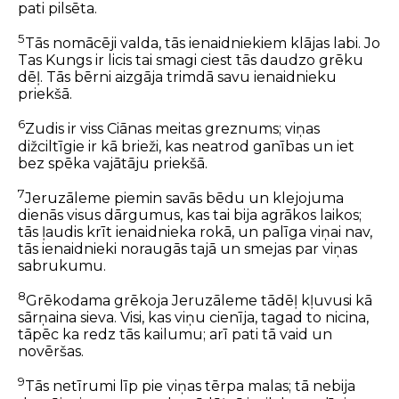
pati pilsēta.
5
Tās nomācēji valda, tās ienaidniekiem klājas labi. Jo
Tas Kungs ir licis tai smagi ciest tās daudzo grēku
dēļ. Tās bērni aizgāja trimdā savu ienaidnieku
priekšā.
6
Zudis ir viss Ciānas meitas greznums; viņas
dižciltīgie ir kā brieži, kas neatrod ganības un iet
bez spēka vajātāju priekšā.
7
Jeruzāleme piemin savās bēdu un klejojuma
dienās visus dārgumus, kas tai bija agrākos laikos;
tās ļaudis krīt ienaidnieka rokā, un palīga viņai nav,
tās ienaidnieki noraugās tajā un smejas par viņas
sabrukumu.
8
Grēkodama grēkoja Jeruzāleme tādēļ kļuvusi kā
sārņaina sieva. Visi, kas viņu cienīja, tagad to nicina,
tāpēc ka redz tās kailumu; arī pati tā vaid un
novēršas.
9
Tās netīrumi līp pie viņas tērpa malas; tā nebija