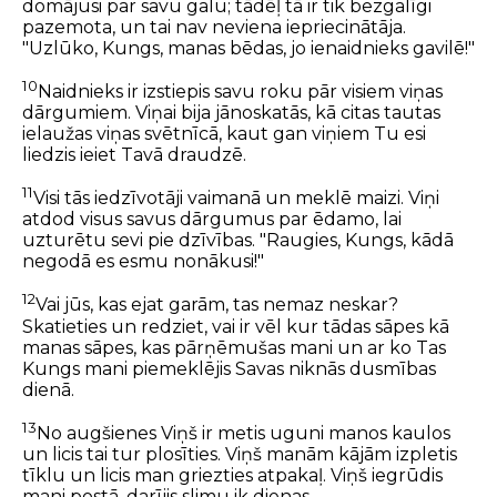
domājusi par savu galu; tādēļ tā ir tik bezgalīgi
pazemota, un tai nav neviena iepriecinātāja.
"Uzlūko, Kungs, manas bēdas, jo ienaidnieks gavilē!"
10
Naidnieks ir izstiepis savu roku pār visiem viņas
dārgumiem. Viņai bija jānoskatās, kā citas tautas
ielaužas viņas svētnīcā, kaut gan viņiem Tu esi
liedzis ieiet Tavā draudzē.
11
Visi tās iedzīvotāji vaimanā un meklē maizi. Viņi
atdod visus savus dārgumus par ēdamo, lai
uzturētu sevi pie dzīvības. "Raugies, Kungs, kādā
negodā es esmu nonākusi!"
12
Vai jūs, kas ejat garām, tas nemaz neskar?
Skatieties un redziet, vai ir vēl kur tādas sāpes kā
manas sāpes, kas pārņēmušas mani un ar ko Tas
Kungs mani piemeklējis Savas niknās dusmības
dienā.
13
No augšienes Viņš ir metis uguni manos kaulos
un licis tai tur plosīties. Viņš manām kājām izpletis
tīklu un licis man griezties atpakaļ. Viņš iegrūdis
mani postā, darījis slimu ik dienas.