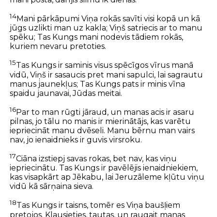
14
Mani pārkāpumi Viņa rokās savīti visi kopā un kā
jūgs uzlikti man uz kakla; Viņš satriecis ar to manu
spēku; Tas Kungs mani nodevis tādiem rokās,
kuriem nevaru pretoties.
15
Tas Kungs ir saminis visus spēcīgos vīrus manā
vidū, Viņš ir sasaucis pret mani sapulci, lai sagrautu
manus jaunekļus; Tas Kungs pats ir minis vīna
spaidu jaunavai, Jūdas meitai.
16
Par to man rūgti jāraud, un manas acis ir asaru
pilnas, jo tālu no manis ir mierinātājs, kas varētu
iepriecināt manu dvēseli. Manu bērnu man vairs
nav, jo ienaidnieks ir guvis virsroku.
17
Ciāna izstiepj savas rokas, bet nav, kas viņu
iepriecinātu. Tas Kungs ir pavēlējis ienaidniekiem,
kas visapkārt ap Jēkabu, lai Jeruzāleme kļūtu viņu
vidū kā sārņaina sieva.
18
Tas Kungs ir taisns, tomēr es Viņa baušļiem
pretojos. Klausieties, tautas, un raugait manas