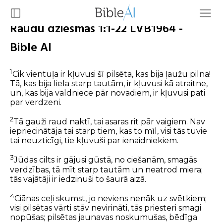
Raudu dziesmas 1:1-22 LVB1964 -
Bible AI
1
Cik vientuļa ir kļuvusi šī pilsēta, kas bija ļaužu pilna!
Tā, kas bija liela starp tautām, ir kļuvusi kā atraitne,
un, kas bija valdniece pār novadiem, ir kļuvusi pati
par verdzeni.
2
Tā gauži raud naktī, tai asaras rit pār vaigiem. Nav
iepriecinātāja tai starp tiem, kas to mīl, visi tās tuvie
tai neuzticīgi, tie kļuvuši par ienaidniekiem.
3
Jūdas cilts ir gājusi gūstā, no ciešanām, smagās
verdzības, tā mīt starp tautām un neatrod miera;
tās vajātāji ir iedzinuši to šaurā aizā.
4
Ciānas ceļi skumst, jo neviens nenāk uz svētkiem;
visi pilsētas vārti stāv nevirināti, tās priesteri smagi
nopūšas; pilsētas jaunavas noskumušas, bēdīga