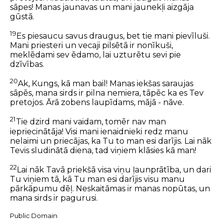
sāpes! Manas jaunavas un mani jaunekļi aizgāja
gūstā.
19
Es piesaucu savus draugus, bet tie mani pievīluši.
Mani priesteri un vecaji pilsētā ir nonīkuši,
meklēdami sev ēdamo, lai uzturētu sevi pie
dzīvības.
20
Ak, Kungs, kā man bail! Manas iekšas saraujas
sāpēs, mana sirds ir pilna nemiera, tāpēc ka es Tev
pretojos. Ārā zobens laupīdams, mājā - nāve.
21
Tie dzird mani vaidam, tomēr nav man
iepriecinātāja! Visi mani ienaidnieki redz manu
nelaimi un priecājas, ka Tu to man esi darījis. Lai nāk
Tevis sludinātā diena, tad viņiem klāsies kā man!
22
Lai nāk Tavā priekšā visa viņu ļaunprātība, un dari
Tu viņiem tā, kā Tu man esi darījis visu manu
pārkāpumu dēļ. Neskaitāmas ir manas nopūtas, un
mana sirds ir pagurusi.
Public Domain