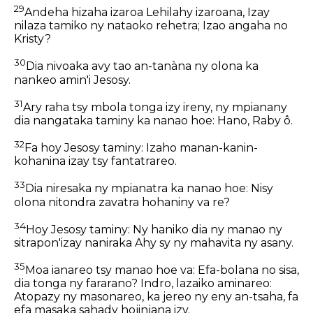
29
Andeha hizaha izaroa Lehilahy izaroana, Izay
nilaza tamiko ny nataoko rehetra; Izao angaha no
Kristy?
30
Dia nivoaka avy tao an-tanàna ny olona ka
nankeo amin'i Jesosy.
31
Ary raha tsy mbola tonga izy ireny, ny mpianany
dia nangataka taminy ka nanao hoe: Hano, Raby ô.
32
Fa hoy Jesosy taminy: Izaho manan-kanin-
kohanina izay tsy fantatrareo.
33
Dia niresaka ny mpianatra ka nanao hoe: Nisy
olona nitondra zavatra hohaniny va re?
34
Hoy Jesosy taminy: Ny haniko dia ny manao ny
sitrapon'izay naniraka Ahy sy ny mahavita ny asany.
35
Moa ianareo tsy manao hoe va: Efa-bolana no sisa,
dia tonga ny fararano? Indro, lazaiko aminareo:
Atopazy ny masonareo, ka jereo ny eny an-tsaha, fa
efa masaka sahady hojinjana izy.