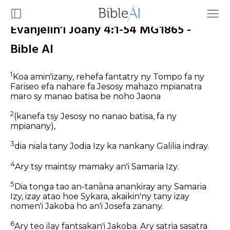
Evanjelin’i Joany 4:1-54 MG1865 -
Bible AI
1
Koa amin'izany, rehefa fantatry ny Tompo fa ny
Fariseo efa nahare fa Jesosy mahazo mpianatra
maro sy manao batisa be noho Jaona
2
(kanefa tsy Jesosy no nanao batisa, fa ny
mpianany),
3
dia niala tany Jodia Izy ka nankany Galilia indray.
4
Ary tsy maintsy mamaky an'i Samaria Izy.
5
Dia tonga tao an-tanàna anankiray any Samaria
Izy, izay atao hoe Sykara, akaikin'ny tany izay
nomen'i Jakoba ho an'i Josefa zanany.
6
Ary teo ilay fantsakan'i Jakoba. Ary satria sasatra