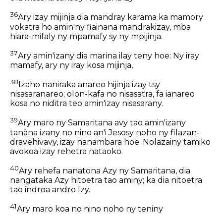
36
Ary izay mijinja dia mandray karama ka mamory
vokatra ho amin'ny fiainana mandrakizay, mba
hiara-mifaly ny mpamafy sy ny mpijinja.
37
Ary amin'izany dia marina ilay teny hoe: Ny iray
mamafy, ary ny iray kosa mijinja,
38
Izaho naniraka anareo hijinja izay tsy
nisasaranareo; olon-kafa no nisasatra, fa ianareo
kosa no niditra teo amin'izay nisasarany.
39
Ary maro ny Samaritana avy tao amin'izany
tanàna izany no nino an'i Jesosy noho ny filazan-
dravehivavy, izay nanambara hoe: Nolazainy tamiko
avokoa izay rehetra nataoko.
40
Ary rehefa nanatona Azy ny Samaritana, dia
nangataka Azy hitoetra tao aminy; ka dia nitoetra
tao indroa andro Izy.
41
Ary maro koa no nino noho ny teniny