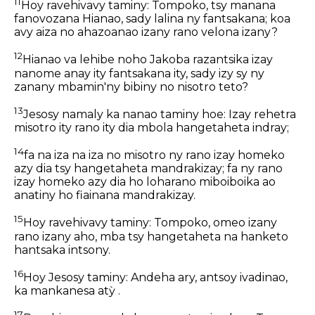
11
Hoy ravehivavy taminy: Tompoko, tsy manana
fanovozana Hianao, sady lalina ny fantsakana; koa
avy aiza no ahazoanao izany rano velona izany?
12
Hianao va lehibe noho Jakoba razantsika izay
nanome anay ity fantsakana ity, sady izy sy ny
zanany mbamin'ny bibiny no nisotro teto?
13
Jesosy namaly ka nanao taminy hoe: Izay rehetra
misotro ity rano ity dia mbola hangetaheta indray;
14
fa na iza na iza no misotro ny rano izay homeko
azy dia tsy hangetaheta mandrakizay; fa ny rano
izay homeko azy dia ho loharano miboiboika ao
anatiny ho fiainana mandrakizay.
15
Hoy ravehivavy taminy: Tompoko, omeo izany
rano izany aho, mba tsy hangetaheta na hanketo
hantsaka intsony.
16
Hoy Jesosy taminy: Andeha ary, antsoy ivadinao,
ka mankanesa atỳ .
17