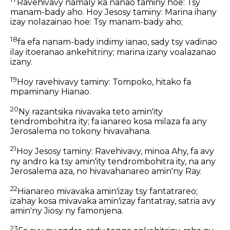
Ravehivavy namaly ka nanao taminy hoe: Tsy
manam-bady aho. Hoy Jesosy taminy: Marina ihany
izay nolazainao hoe: Tsy manam-bady aho;
18
fa efa nanam-bady indimy ianao, sady tsy vadinao
ilay itoeranao ankehitriny; marina izany voalazanao
izany.
19
Hoy ravehivavy taminy: Tompoko, hitako fa
mpaminany Hianao.
20
Ny razantsika nivavaka teto amin'ity
tendrombohitra ity; fa ianareo kosa milaza fa any
Jerosalema no tokony hivavahana.
21
Hoy Jesosy taminy: Ravehivavy, minoa Ahy, fa avy
ny andro ka tsy amin'ity tendrombohitra ity, na any
Jerosalema aza, no hivavahanareo amin'ny Ray.
22
Hianareo mivavaka amin'izay tsy fantatrareo;
izahay kosa mivavaka amin'izay fantatray, satria avy
amin'ny Jiosy ny famonjena.
23