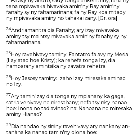
Fa avy ny andro, sady tonga ankehitriny, raha ny
tena mpivavaka hivavaka amin'ny Ray amin'ny
fanahy sy ny fahamarinana; fa ny Ray koa mitady
ny mpivavaka aminy ho tahaka izany.
[Gr. ora]
24
Andriamanitra dia Fanahy; ary izay mivavaka
aminy tsy maintsy mivavaka amin'ny fanahy sy ny
fahamarinana.
25
Hoy ravehivavy taminy: Fantatro fa avy ny Mesia
(Ilay atao hoe Kristy); ka rehefa tonga Izy, dia
hambarany amintsika ny zavatra rehetra.
26
Hoy Jesosy taminy: Izaho Izay miresaka aminao
no Izy.
27
Ary tamin'izay dia tonga ny mpianany ka gaga,
satria vehivavy no niresahany; nefa tsy nisy nanao
hoe: Inona no tadiavinao? na: Nahoana no miresaka
aminy Hianao?
28
Dia nandao ny sininy ravehivavy ary nankany an-
tanàna ka nanao tamin'ny olona hoe: