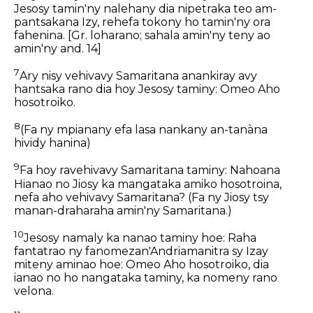
Jesosy tamin'ny nalehany dia nipetraka teo am-
pantsakana Izy, rehefa tokony ho tamin'ny ora
fahenina.
[Gr. loharano; sahala amin'ny teny ao
amin'ny and. 14]
7
Ary nisy vehivavy Samaritana anankiray avy
hantsaka rano dia hoy Jesosy taminy: Omeo Aho
hosotroiko.
8
(Fa ny mpianany efa lasa nankany an-tanàna
hividy hanina)
9
Fa hoy ravehivavy Samaritana taminy: Nahoana
Hianao no Jiosy ka mangataka amiko hosotroina,
nefa aho vehivavy Samaritana? (Fa ny Jiosy tsy
manan-draharaha amin'ny Samaritana.)
10
Jesosy namaly ka nanao taminy hoe: Raha
fantatrao ny fanomezan'Andriamanitra sy Izay
miteny aminao hoe: Omeo Aho hosotroiko, dia
ianao no ho nangataka taminy, ka nomeny rano
velona.