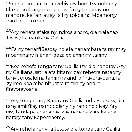
42
ka nanao tamin-dravehivavy hoe: Tsy noho ny
filazanao ihany no inoanay, fa ny tenanay no
mandre, ka fantatray fa Izy tokoa no Mpamonjy
izao tontolo izao.
43
Ary rehefa afaka ny indroa andro, dia niala tao
Jesosy ka nankany Galilia.
44
Fa ny tenan'i Jesosy no efa nanambara fa tsy misy
mpaminany manan-daza eo amin'ny taniny.
45
Koa rehefa tonga tany Galilia Izy, dia nandray Azy
ny Galiliana, satria efa hitany izay rehetra nataony
tany Jerosalema tamin'ny andro firavoravoana; fa
izy ireo koa mba niakatra tamin'ny andro
firavoravoana.
46
Ary tonga tany Kana any Galilia indray Jesosy, dia
tany amin'ilay nampodiany ny rano ho divay. Ary
nisy tandapa anankiray izay nanana zanakalahy
narary tany Kapernaomy.
47
Ary rehefa reny fa Jesosy efa tonga tany Galilia