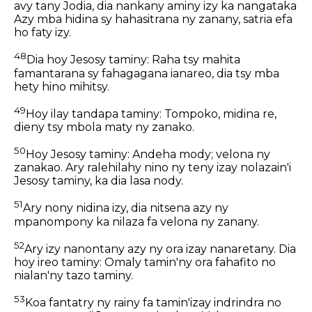
avy tany Jodia, dia nankany aminy izy ka nangataka
Azy mba hidina sy hahasitrana ny zanany, satria efa
ho faty izy.
48
Dia hoy Jesosy taminy: Raha tsy mahita
famantarana sy fahagagana ianareo, dia tsy mba
hety hino mihitsy.
49
Hoy ilay tandapa taminy: Tompoko, midina re,
dieny tsy mbola maty ny zanako.
50
Hoy Jesosy taminy: Andeha mody; velona ny
zanakao. Ary ralehilahy nino ny teny izay nolazain'i
Jesosy taminy, ka dia lasa nody.
51
Ary nony nidina izy, dia nitsena azy ny
mpanompony ka nilaza fa velona ny zanany.
52
Ary izy nanontany azy ny ora izay nanaretany. Dia
hoy ireo taminy: Omaly tamin'ny ora fahafito no
nialan'ny tazo taminy.
53
Koa fantatry ny rainy fa tamin'izay indrindra no