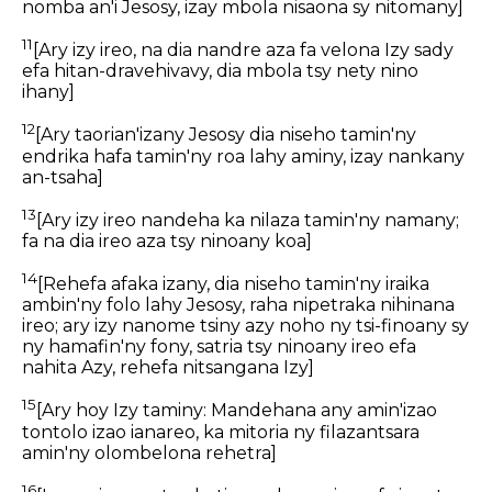
nomba an'i Jesosy, izay mbola nisaona sy nitomany]
11
[Ary izy ireo, na dia nandre aza fa velona Izy sady
efa hitan-dravehivavy, dia mbola tsy nety nino
ihany]
12
[Ary taorian'izany Jesosy dia niseho tamin'ny
endrika hafa tamin'ny roa lahy aminy, izay nankany
an-tsaha]
13
[Ary izy ireo nandeha ka nilaza tamin'ny namany;
fa na dia ireo aza tsy ninoany koa]
14
[Rehefa afaka izany, dia niseho tamin'ny iraika
ambin'ny folo lahy Jesosy, raha nipetraka nihinana
ireo; ary izy nanome tsiny azy noho ny tsi-finoany sy
ny hamafin'ny fony, satria tsy ninoany ireo efa
nahita Azy, rehefa nitsangana Izy]
15
[Ary hoy Izy taminy: Mandehana any amin'izao
tontolo izao ianareo, ka mitoria ny filazantsara
amin'ny olombelona rehetra]
16