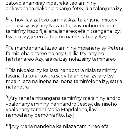
zatovo anankiray nipetraka teo amin'ny
ankavanana niakanjo akanjo fotsy, dia talanjona izy.
6
Fa hoy ilay zatovo taminy: Aza talanjona; mitady
an'i Jesosy avy any Nazareta, Izay nohomboana
tamin'ny hazo fijaliana, ianareo; efa nitsangana Izy;
tsy ato Izy; jereo fa teo no nametrahany Azy.
7
Fa mandehana, lazao amin'ny mpianany sy Petera
fa mialoha anareo ho any Galilia Izy; any no
hahitanareo Azy, araka izay nolazainy taminareo.
8
Dia nivoaka izy ka lasa nandositra niala tamin'ny
fasana, fa tora-kovitra sady talanjona izy; ary tsy
mba nilaza na inona na inona tamin'olona izy, satria
natahotra.
9
[Ary rehefa nitsangana tamin'ny marain'ny andro
voalohany amin'ny herinandro Jesosy, dia niseho
voalohany tamin'i Maria Magdalena, ilay
namoahany demonia fito, Izy]
10
[Ary Maria nandeha ka nilaza tamin'ireo efa