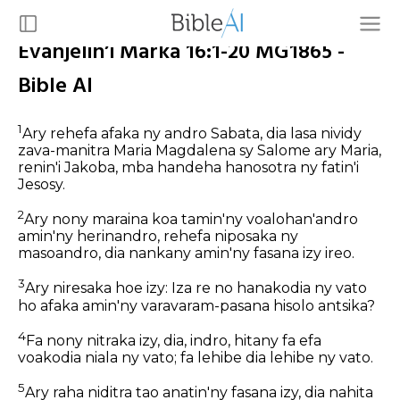
Evanjelin’i Marka 16:1-20 MG1865 -
Bible AI
1
Ary rehefa afaka ny andro Sabata, dia lasa nividy
zava-manitra Maria Magdalena sy Salome ary Maria,
renin'i Jakoba, mba handeha hanosotra ny fatin'i
Jesosy.
2
Ary nony maraina koa tamin'ny voalohan'andro
amin'ny herinandro, rehefa niposaka ny
masoandro, dia nankany amin'ny fasana izy ireo.
3
Ary niresaka hoe izy: Iza re no hanakodia ny vato
ho afaka amin'ny varavaram-pasana hisolo antsika?
4
Fa nony nitraka izy, dia, indro, hitany fa efa
voakodia niala ny vato; fa lehibe dia lehibe ny vato.
5
Ary raha niditra tao anatin'ny fasana izy, dia nahita