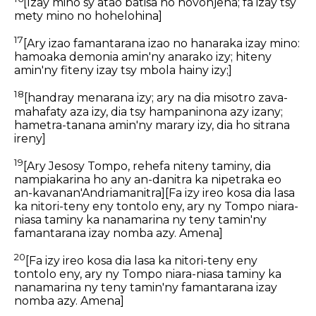
[Izay mino sy atao batisa no hovonjena; fa izay tsy
mety mino no hohelohina]
17
[Ary izao famantarana izao no hanaraka izay mino:
hamoaka demonia amin'ny anarako izy; hiteny
amin'ny fiteny izay tsy mbola hainy izy;]
18
[handray menarana izy; ary na dia misotro zava-
mahafaty aza izy, dia tsy hampaninona azy izany;
hametra-tanana amin'ny marary izy, dia ho sitrana
ireny]
19
[Ary Jesosy Tompo, rehefa niteny taminy, dia
nampiakarina ho any an-danitra ka nipetraka eo
an-kavanan'Andriamanitra]
[Fa izy ireo kosa dia lasa
ka nitori-teny eny tontolo eny, ary ny Tompo niara-
niasa taminy ka nanamarina ny teny tamin'ny
famantarana izay nomba azy. Amena]
20
[Fa izy ireo kosa dia lasa ka nitori-teny eny
tontolo eny, ary ny Tompo niara-niasa taminy ka
nanamarina ny teny tamin'ny famantarana izay
nomba azy. Amena]