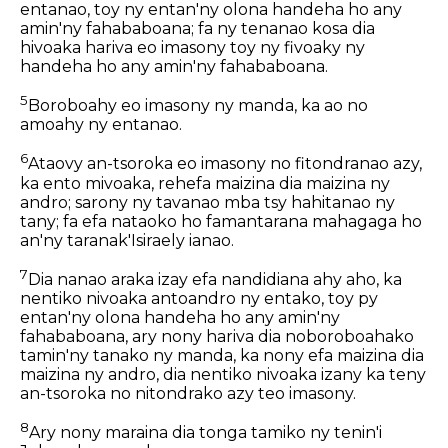
entanao, toy ny entan'ny olona handeha ho any
amin'ny fahababoana; fa ny tenanao kosa dia
hivoaka hariva eo imasony toy ny fivoaky ny
handeha ho any amin'ny fahababoana.
5
Boroboahy eo imasony ny manda, ka ao no
amoahy ny entanao.
6
Ataovy an-tsoroka eo imasony no fitondranao azy,
ka ento mivoaka, rehefa maizina dia maizina ny
andro; sarony ny tavanao mba tsy hahitanao ny
tany; fa efa nataoko ho famantarana mahagaga ho
an'ny taranak'Isiraely ianao.
7
Dia nanao araka izay efa nandidiana ahy aho, ka
nentiko nivoaka antoandro ny entako, toy py
entan'ny olona handeha ho any amin'ny
fahababoana, ary nony hariva dia noboroboahako
tamin'ny tanako ny manda, ka nony efa maizina dia
maizina ny andro, dia nentiko nivoaka izany ka teny
an-tsoroka no nitondrako azy teo imasony.
8
Ary nony maraina dia tonga tamiko ny tenin'i