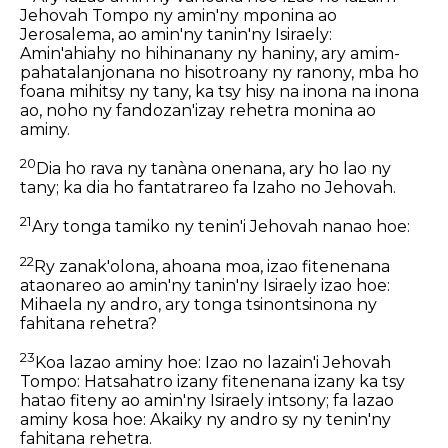
Jehovah Tompo ny amin'ny mponina ao
Jerosalema, ao amin'ny tanin'ny Isiraely:
Amin'ahiahy no hihinanany ny haniny, ary amim-
pahatalanjonana no hisotroany ny ranony, mba ho
foana mihitsy ny tany, ka tsy hisy na inona na inona
ao, noho ny fandozan'izay rehetra monina ao
aminy.
20
Dia ho rava ny tanàna onenana, ary ho lao ny
tany; ka dia ho fantatrareo fa Izaho no Jehovah.
21
Ary tonga tamiko ny tenin'i Jehovah nanao hoe:
22
Ry zanak'olona, ahoana moa, izao fitenenana
ataonareo ao amin'ny tanin'ny Isiraely izao hoe:
Mihaela ny andro, ary tonga tsinontsinona ny
fahitana rehetra?
23
Koa lazao aminy hoe: Izao no lazain'i Jehovah
Tompo: Hatsahatro izany fitenenana izany ka tsy
hatao fiteny ao amin'ny Isiraely intsony; fa lazao
aminy kosa hoe: Akaiky ny andro sy ny tenin'ny
fahitana rehetra.