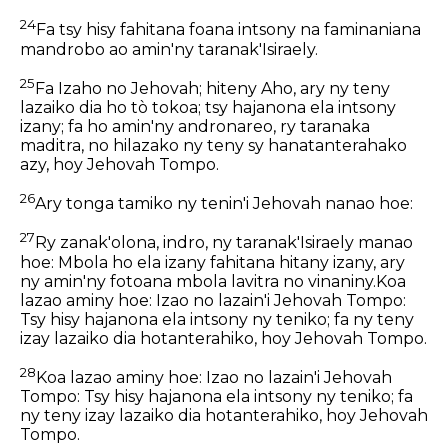
24
Fa tsy hisy fahitana foana intsony na faminaniana
mandrobo ao amin'ny taranak'Isiraely.
25
Fa Izaho no Jehovah; hiteny Aho, ary ny teny
lazaiko dia ho tò tokoa; tsy hajanona ela intsony
izany; fa ho amin'ny andronareo, ry taranaka
maditra, no hilazako ny teny sy hanatanterahako
azy, hoy Jehovah Tompo.
26
Ary tonga tamiko ny tenin'i Jehovah nanao hoe:
27
Ry zanak'olona, indro, ny taranak'Isiraely manao
hoe: Mbola ho ela izany fahitana hitany izany, ary
ny amin'ny fotoana mbola lavitra no vinaniny.Koa
lazao aminy hoe: Izao no lazain'i Jehovah Tompo:
Tsy hisy hajanona ela intsony ny teniko; fa ny teny
izay lazaiko dia hotanterahiko, hoy Jehovah Tompo.
28
Koa lazao aminy hoe: Izao no lazain'i Jehovah
Tompo: Tsy hisy hajanona ela intsony ny teniko; fa
ny teny izay lazaiko dia hotanterahiko, hoy Jehovah
Tompo.