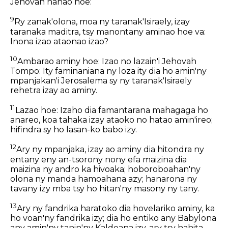
Jehovah nanao hoe:
9
Ry zanak'olona, moa ny taranak'Isiraely, izay
taranaka maditra, tsy manontany aminao hoe va:
Inona izao ataonao izao?
10
Ambarao aminy hoe: Izao no lazain'i Jehovah
Tompo: Ity faminaniana ny loza ity dia ho amin'ny
mpanjakan'i Jerosalema sy ny taranak'Isiraely
rehetra izay ao aminy.
11
Lazao hoe: Izaho dia famantarana mahagaga ho
anareo, koa tahaka izay ataoko no hatao amin'ireo;
hifindra sy ho lasan-ko babo izy.
12
Ary ny mpanjaka, izay ao aminy dia hitondra ny
entany eny an-tsorony nony efa maizina dia
maizina ny andro ka hivoaka; hoboroboahan'ny
olona ny manda hamoahana azy; hanarona ny
tavany izy mba tsy ho hitan'ny masony ny tany.
13
Ary ny fandrika haratoko dia hovelariko aminy, ka
ho voan'ny fandrika izy; dia ho entiko any Babylona
any amin'ny tanin'ny Kaldeana izy, ary tsy hahita