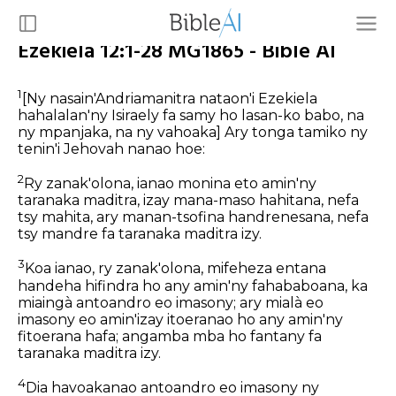
Ezekiela 12:1-28 MG1865 - Bible AI
1
[Ny nasain'Andriamanitra nataon'i Ezekiela
hahalalan'ny Isiraely fa samy ho lasan-ko babo, na
ny mpanjaka, na ny vahoaka]
Ary tonga tamiko ny
tenin'i Jehovah nanao hoe:
2
Ry zanak'olona, ianao monina eto amin'ny
taranaka maditra, izay mana-maso hahitana, nefa
tsy mahita, ary manan-tsofina handrenesana, nefa
tsy mandre fa taranaka maditra izy.
3
Koa ianao, ry zanak'olona, mifeheza entana
handeha hifindra ho any amin'ny fahababoana, ka
miaingà antoandro eo imasony; ary mialà eo
imasony eo amin'izay itoeranao ho any amin'ny
fitoerana hafa; angamba mba ho fantany fa
taranaka maditra izy.
4
Dia havoakanao antoandro eo imasony ny