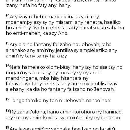
izany, nefa ho faty any ihany.
14
Ary izay rehetra manodidina azy, dia ny
mpanampy azy sy ny miaramilany rehetra, haeliko
ho amin'ny rivotra rehetra, sady hanatsoaka sabatra
ho enti-manenjika azy Aho.
15
Ary dia ho fantany fa Izaho no Jehovah, raha
ahahako any amin'ny jentilisa sy ampieleziko any
amin'ny tany samy hafa izy.
16
Nefa hamelako olom-bitsy ihany izy ho sisa tsy ho
ringan'ny sabatra.sy ny mosary sy ny areti-
mandringana, mba hisy hitantara ny
fahavetavetany rehetra any amin'ny jentilisa izay
alehany; ka dia ho fantany fa Izaho no Jehovah.
17
Tonga tamiko ny tenin'i Jehovah nanao hoe:
18
Ry zanak'olona, hano amin-korohoro ny haninao,
ary sotroy amin-kovitra sy amin'ahiahy ny ranonao.
19
Ary lazao amin'ny vahoaka hoe Izao no lazain'i