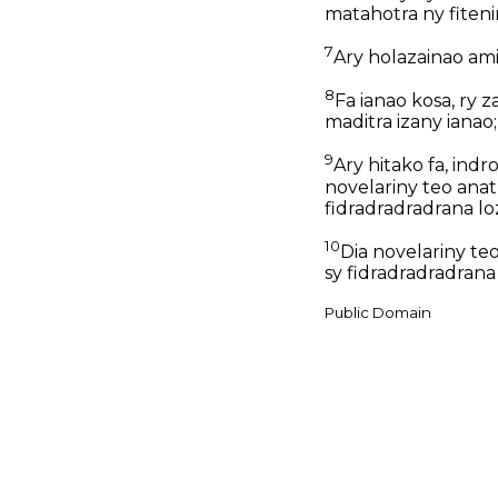
matahotra ny fiteni
7
Ary holazainao amin
8
Fa ianao kosa, ry 
maditra izany ianao
9
Ary hitako fa, indr
novelariny teo anatr
fidradradradrana lo
10
Dia novelariny teo
sy fidradradradrana
Public Domain