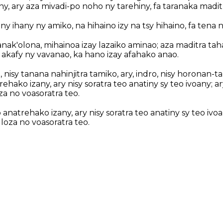
ny, ary aza mivadi-po noho ny tarehiny, fa taranaka maditr
y ihany ny amiko, na hihaino izy na tsy hihaino, fa tena na
zanak'olona, mihainoa izay lazaiko aminao; aza maditra ta
; akafy ny vavanao, ka hano izay afahako anao.
o, nisy tanana nahinjitra tamiko, ary, indro, nisy horonan-t
ehako izany, ary nisy soratra teo anatiny sy teo ivoany; a
za no voasoratra teo.
 anatrehako izany, ary nisy soratra teo anatiny sy teo ivo
 loza no voasoratra teo.