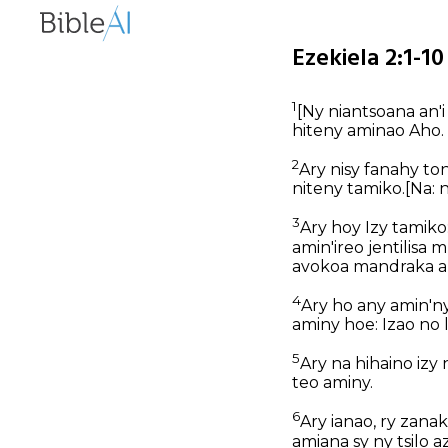
Ezekiela 2:1-1
1
[Ny niantsoana an'
hiteny aminao Aho.
2
Ary nisy fanahy to
niteny tamiko.
[Na: 
3
Ary hoy Izy tamiko
amin'ireo jentilisa 
avokoa mandraka a
4
Ary ho any amin'n
aminy hoe: Izao no 
5
Ary na hihaino izy 
teo aminy.
6
Ary ianao, ry zana
amiana sy ny tsilo 