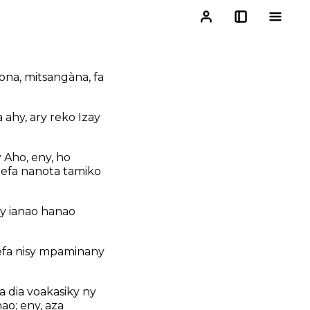
ona, mitsangàna, fa
 ahy, ary reko Izay
 Aho, eny, ho
my efa nanota tamiko
ry ianao hanao
a efa nisy mpaminany
a dia voakasiky ny
ao; eny, aza