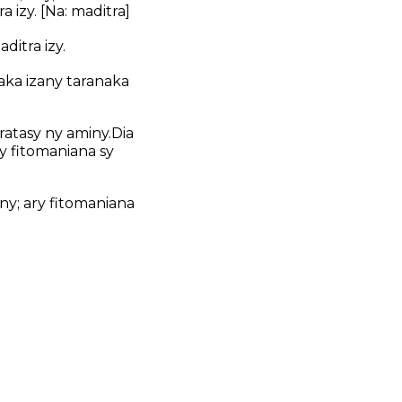
a izy.
[Na: maditra]
ditra izy.
haka izany taranaka
aratasy ny aminy.Dia
ry fitomaniana sy
any; ary fitomaniana