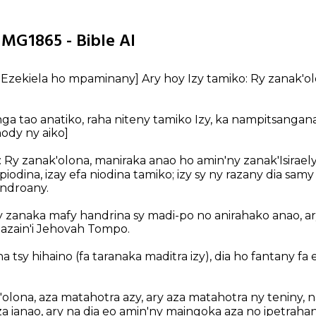
0 MG1865 - Bible AI
i Ezekiela ho mpaminany]
Ary hoy Izy tamiko: Ry zanak'ol
nga tao anatiko, raha niteny tamiko Izy, ka nampitsangana
nody ny aiko]
: Ry zanak'olona, maniraka anao ho amin'ny zanak'Isiraely
mpiodina, izay efa niodina tamiko; izy sy ny razany dia sa
ndroany.
y zanaka mafy handrina sy madi-po no anirahako anao, a
lazain'i Jehovah Tompo.
na tsy hihaino (fa taranaka maditra izy), dia ho fantany f
k'olona, aza matahotra azy, ary aza matahotra ny teniny, n
aza ianao, ary na dia eo amin'ny maingoka aza no ipetrahan