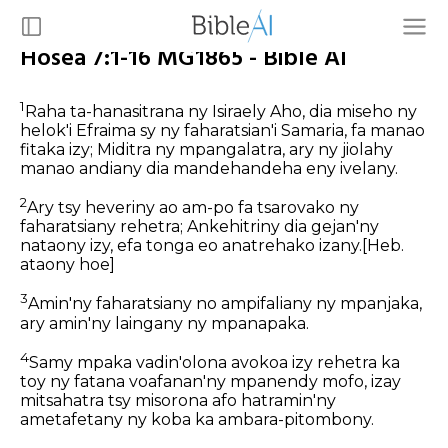
Hosea 7:1-16 MG1865 - Bible AI
1
Raha ta-hanasitrana ny Isiraely Aho, dia miseho ny
helok'i Efraima sy ny faharatsian'i Samaria, fa manao
fitaka izy; Miditra ny mpangalatra, ary ny jiolahy
manao andiany dia mandehandeha eny ivelany.
2
Ary tsy heveriny ao am-po fa tsarovako ny
faharatsiany rehetra; Ankehitriny dia gejan'ny
nataony izy, efa tonga eo anatrehako izany.
[Heb.
ataony hoe]
3
Amin'ny faharatsiany no ampifaliany ny mpanjaka,
ary amin'ny laingany ny mpanapaka.
4
Samy mpaka vadin'olona avokoa izy rehetra ka
toy ny fatana voafanan'ny mpanendy mofo, izay
mitsahatra tsy misorona afo hatramin'ny
ametafetany ny koba ka ambara-pitombony.