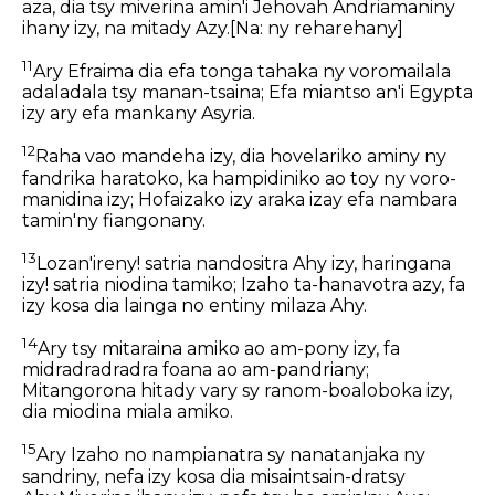
aza, dia tsy miverina amin'i Jehovah Andriamaniny
ihany izy, na mitady Azy.
[Na: ny reharehany]
11
Ary Efraima dia efa tonga tahaka ny voromailala
adaladala tsy manan-tsaina; Efa miantso an'i Egypta
izy ary efa mankany Asyria.
12
Raha vao mandeha izy, dia hovelariko aminy ny
fandrika haratoko, ka hampidiniko ao toy ny voro-
manidina izy; Hofaizako izy araka izay efa nambara
tamin'ny fiangonany.
13
Lozan'ireny! satria nandositra Ahy izy, haringana
izy! satria niodina tamiko; Izaho ta-hanavotra azy, fa
izy kosa dia lainga no entiny milaza Ahy.
14
Ary tsy mitaraina amiko ao am-pony izy, fa
midradradradra foana ao am-pandriany;
Mitangorona hitady vary sy ranom-boaloboka izy,
dia miodina miala amiko.
15
Ary Izaho no nampianatra sy nanatanjaka ny
sandriny, nefa izy kosa dia misaintsain-dratsy