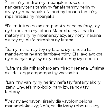
5
Tamin'ny andron'ny mpanjakantsika dia
nankarary tena tamin'ny fanafanan'ny herin'ny
divay ny mpanapaka; Nifandray tanana tamin'ny
mpaniratsira ny mpanjaka.
6
Fa entin'ireo ho ao am-panotrehana ny fony, toy
ny ho ao amin'ny fatana; Mandritra ny alina dia
matory ihany ny mpanendy azy, ary nony maraina
dia toy ny lelafo mirehitra ny fatana.
7
Samy mahamay toy ny fatana izy rehetra ka
mandevona ny andriambaventiny; Efa lavo avokoa,
ny mpanjakany, tsy misy miantso Ahy izy rehetra.
8
Efraima dia miharoharo amin'ireo firenena; Efraima
dia efa tonga ampempa tsy voavadika.
9
Lanin'ny vahiny ny heriny, nefa tsy fantany akory
izany; Eny, efa mipi-bolo ihany izy, saingy tsy
fantany.
10
Ary ny avonavon'Isiraely dia vavolombelona
manameloka azy; Nefa, na dia izany rehetra izany