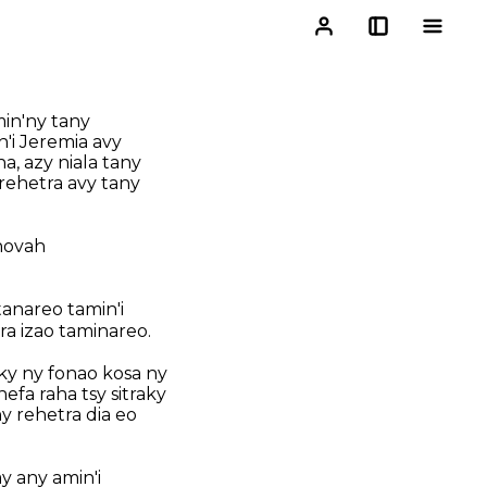
min'ny tany
'i Jeremia avy
a, azy niala tany
rehetra avy tany
ehovah
anareo tamin'i
ra izao taminareo.
aky ny fonao kosa ny
fa raha tsy sitraky
y rehetra dia eo
y any amin'i