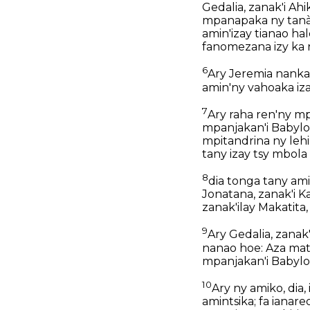
Gedalia, zanak'i Ah
mpanapaka ny tanà
amin'izay tianao ha
fanomezana izy ka 
6
Ary Jeremia nankan
amin'ny vahoaka iza
7
Ary raha ren'ny mp
mpanjakan'i Babylo
mpitandrina ny leh
tany izay tsy mbola
8
dia tonga tany amin
Jonatana, zanak'i Ka
zanak'ilay Makatita,
9
Ary Gedalia, zanak
nanao hoe: Aza ma
mpanjakan'i Babylon
10
Ary ny amiko, dia
amintsika; fa ianar