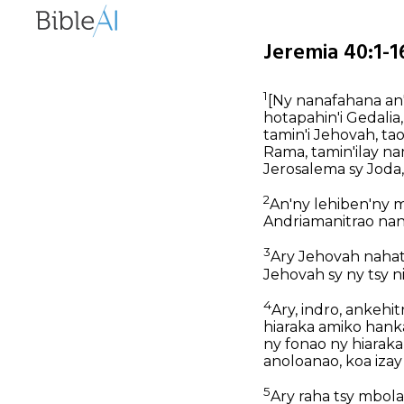
Jeremia 40:1-1
1
[Ny nanafahana an'
hotapahin'i Gedalia
tamin'i Jehovah, ta
Rama, tamin'ilay n
Jerosalema sy Joda,
2
An'ny lehiben'ny 
Andriamanitrao nanam
3
Ary Jehovah nahat
Jehovah sy ny tsy n
4
Ary, indro, ankehi
hiaraka amiko hanka
ny fonao ny hiaraka
anoloanao, koa izay
5
Ary raha tsy mbola