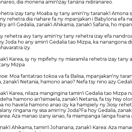
zanareo, dia monena amin'izay tanàna nidiranareo.
rehetra izay tany Moaba sy tany amin'ny taranak'i Amona
any rehetra dia nahare fa ny mpanjakan i Babylona efa n
dry an'i Gedalia, zanak'i Ahikama, zanak'i Safana, ho mpa
osy rehetra avy tany amin'ny tany rehetra izay efa nandr
ny Joda ho any amin'i Gedalia tao Mizpa, ka nanangona d
avaratra izy.
ak'i Karea, sy ny mpifehy ny miaramila rehetra izay tany 
 tany Mizpa
oe: Moa fantatrao tokoa va fa Balisa, mpanjakan'ny taran
a, zanak'i Netania, hamono anao? Nefa tsy nino azy Gedali
ak'i Karea, nilaza mangingina tamin'i Gedalia tao Mizpa 
deha hamono an'Isimaela, zanak'i Netania, fa tsy hisy olo
na no havela hamono anao izy ka hampiely ny Jiosy rehet
lany ringana ny sisa amin'ny Joda?Fa hoy Gedalia, zanak'
area: Aza manao izany ianao, fa miampanga lainga foana a
nak'i Ahikama, tamin'i Johanana, zanak'i Karea: Aza manao