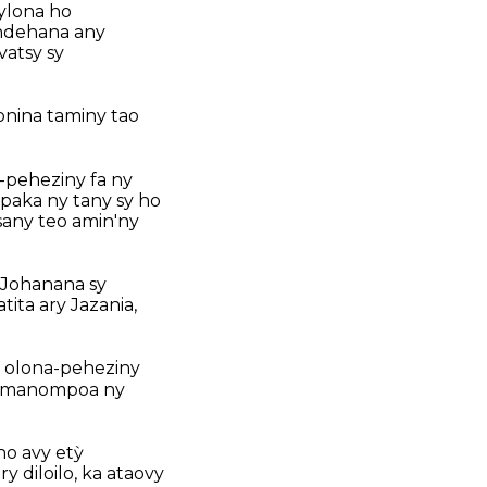
bylona ho
andehana any
vatsy sy
onina taminy tao
m-peheziny fa ny
paka ny tany sy ho
sany teo amin'ny
y Johanana sy
tita ary Jazania,
ny olona-peheziny
a manompoa ny
ho avy etỳ
 diloilo, ka ataovy