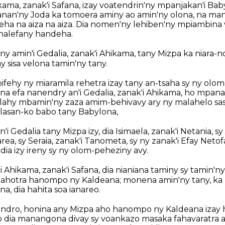
ikama, zanak'i Safana, izay voatendrin'ny mpanjakan'i Ba
nan'ny Joda ka tomoera aminy ao amin'ny olona, na m
leha na aiza na aiza. Dia nomen'ny lehiben'ny mpiambina 
nalefany handeha.
y amin'i Gedalia, zanak'i Ahikama, tany Mizpa ka niara-n
y sisa velona tamin'ny tany.
ifehy ny miaramila rehetra izay tany an-tsaha sy ny olo
na efa nanendry an'i Gedalia, zanak'i Ahikama, ho mpana
ilahy mbamin'ny zaza amim-behivavy ary ny malahelo sa
 lasan-ko babo tany Babylona,
'i Gedalia tany Mizpa izy, dia Isimaela, zanak'i Netania, s
rea, sy Seraia, zanak'i Tanometa, sy ny zanak'i Efay Netofa
 dia izy ireny sy ny olom-peheziny avy.
'i Ahikama, zanak'i Safana, dia nianiana taminy sy tamin'
tahotra hanompo ny Kaldeana; monena amin'ny tany, k
a, dia hahita soa ianareo.
, indro, honina any Mizpa aho hanompo ny Kaldeana izay 
eo dia manangona divay sy voankazo masaka fahavaratra ary