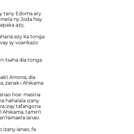
 sy tany Edoma ary
amela ny Joda hisy
napaka azy,
oahana azy ka tonga
ivay sy voankazo
an-tsaha dia tonga
ak'i Amona, dia
a, zanak i Ahikama.
nanao hoe: masìna
na hahalala izany
ra izay tafangona
i Ahikama, tamin'i
n'Isimaela ianao.
 izany ianao, fa