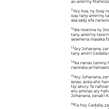
ao amin'ny fitehiri
11
Ary koa, ny Jiosy 
izay tany amin'ny t
sisa sady efa nanen
12
dia niverina ny Ji
tany amin'ny tanin'
sesehena masaka fah
13
Ary Johanana, zan
tany amin'i Gedalia
14
ka nanao taminy h
naniraka an'Isimael
15
Ary Johanana, zan
ianao, aoka aho han
tsy akory; fa nahoa
eto aminao ary haha
Johanana, zanak'i K
16
Fa hoy Gedalia, za