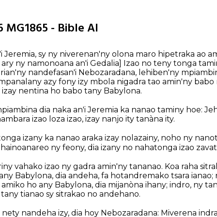
6 MG1865 - Bible AI
i Jeremia, sy ny niverenan'ny olona maro hipetraka ao a
, ary ny namonoana an'i Gedalia]
Izao no teny tonga tamin
orian'ny nandefasan'i Nebozaradana, lehiben'ny mpiambin
ampanalany azy fony izy mbola nigadra tao amin'ny babo 
 izay nentina ho babo tany Babylona.
mpiambina dia naka an'i Jeremia ka nanao taminy hoe: J
bara izao loza izao, izay nanjo ity tanàna ity.
onga izany ka nanao araka izay nolazainy, noho ny nanot
ihainoanareo ny feony, dia izany no nahatonga izao zavat
triny vahako izao ny gadra amin'ny tananao. Koa raha sitr
ny Babylona, dia andeha, fa hotandremako tsara ianao; ne
 amiko ho any Babylona, dia mijanòna ihany; indro, ny tan
 tany tianao sy sitrakao no andehano.
 nety nandeha izy, dia hoy Nebozaradana: Miverena indra