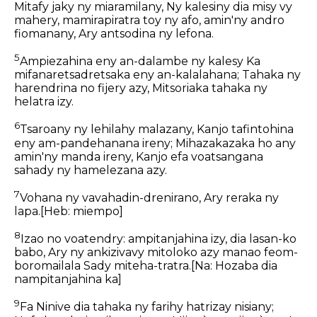
Mitafy jaky ny miaramilany, Ny kalesiny dia misy vy
mahery, mamirapiratra toy ny afo, amin'ny andro
fiomanany, Ary antsodina ny lefona.
5
Ampiezahina eny an-dalambe ny kalesy Ka
mifanaretsadretsaka eny an-kalalahana; Tahaka ny
harendrina no fijery azy, Mitsoriaka tahaka ny
helatra izy.
6
Tsaroany ny lehilahy malazany, Kanjo tafintohina
eny am-pandehanana ireny; Mihazakazaka ho any
amin'ny manda ireny, Kanjo efa voatsangana
sahady ny hamelezana azy.
7
Vohana ny vavahadin-drenirano, Ary reraka ny
lapa.
[Heb: miempo]
8
Izao no voatendry: ampitanjahina izy, dia lasan-ko
babo, Ary ny ankizivavy mitoloko azy manao feom-
boromailala Sady miteha-tratra.
[Na: Hozaba dia
nampitanjahina ka]
9
Fa Ninive dia tahaka ny farihy hatrizay nisiany;