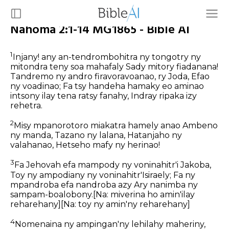
Nahoma 2:1-14 MG1865 - Bible AI
1
Injany! any an-tendrombohitra ny tongotry ny
mitondra teny soa mahafaly Sady mitory fiadanana!
Tandremo ny andro firavoravoanao, ry Joda, Efao
ny voadinao; Fa tsy handeha hamaky eo aminao
intsony ilay tena ratsy fanahy, Indray ripaka izy
rehetra.
2
Misy mpanorotoro miakatra hamely anao Ambeno
ny manda, Tazano ny lalana, Hatanjaho ny
valahanao, Hetseho mafy ny herinao!
3
Fa Jehovah efa mampody ny voninahitr'i Jakoba,
Toy ny ampodiany ny voninahitr'Isiraely; Fa ny
mpandroba efa nandroba azy Ary nanimba ny
sampam-boalobony.
[Na: miverina ho amin'ilay
reharehany]
[Na: toy ny amin'ny reharehany]
4
Nomenaina ny ampingan'ny lehilahy maheriny,