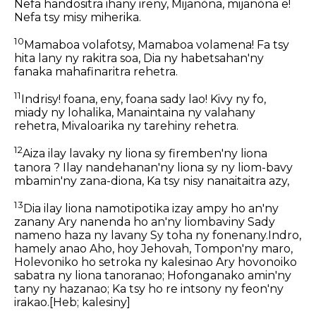
Nefa handositra ihany ireny, Mijanòna, mijanòna e!
Nefa tsy misy miherika.
10
Mamaboa volafotsy, Mamaboa volamena! Fa tsy
hita lany ny rakitra soa, Dia ny habetsahan'ny
fanaka mahafinaritra rehetra.
11
Indrisy! foana, eny, foana sady lao! Kivy ny fo,
miady ny lohalika, Manaintaina ny valahany
rehetra, Mivaloarika ny tarehiny rehetra.
12
Aiza ilay lavaky ny liona sy firemben'ny liona
tanora ? Ilay nandehanan'ny liona sy ny liom-bavy
mbamin'ny zana-diona, Ka tsy nisy nanaitaitra azy,
13
Dia ilay liona namotipotika izay ampy ho an'ny
zanany Ary nanenda ho an'ny liombaviny Sady
nameno haza ny lavany Sy toha ny fonenany.Indro,
hamely anao Aho, hoy Jehovah, Tompon'ny maro,
Holevoniko ho setroka ny kalesinao Ary hovonoiko
sabatra ny liona tanoranao; Hofonganako amin'ny
tany ny hazanao; Ka tsy ho re intsony ny feon'ny
irakao.
[Heb; kalesiny]