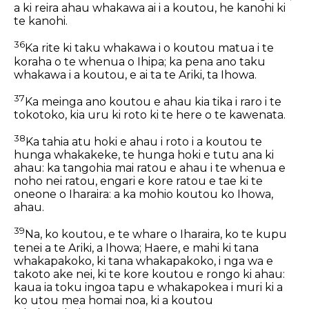
a ki reira ahau whakawa ai i a koutou, he kanohi ki
te kanohi.
36
Ka rite ki taku whakawa i o koutou matua i te
koraha o te whenua o Ihipa; ka pena ano taku
whakawa i a koutou, e ai ta te Ariki, ta Ihowa.
37
Ka meinga ano koutou e ahau kia tika i raro i te
tokotoko, kia uru ki roto ki te here o te kawenata.
38
Ka tahia atu hoki e ahau i roto i a koutou te
hunga whakakeke, te hunga hoki e tutu ana ki
ahau: ka tangohia mai ratou e ahau i te whenua e
noho nei ratou, engari e kore ratou e tae ki te
oneone o Iharaira: a ka mohio koutou ko Ihowa,
ahau.
39
Na, ko koutou, e te whare o Iharaira, ko te kupu
tenei a te Ariki, a Ihowa; Haere, e mahi ki tana
whakapakoko, ki tana whakapakoko, i nga wa e
takoto ake nei, ki te kore koutou e rongo ki ahau:
kaua ia toku ingoa tapu e whakapokea i muri ki a
ko utou mea homai noa, ki a koutou