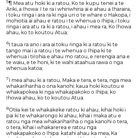
5
¶ Mea atu hoki ki a ratou, Ko te kupu tenei a te
Ariki, a Ihowa: I te ra i whiriwhiria ai e ahau a Iharaira,
i toku ringa i ara ra ki nga uri o te whare o Hakopa, i
mohiotia ai ahau e ratou i te whenua o Ihipa, i toku
ringa i ara atu ra ki a ratou, i ahau i mea ra, Ko Ihowa
ahau, ko to koutou Atua;
6
I taua ra ano i ara ai toku ringa ki a ratou ki te
tango mai i a ratou i te whenua o Ihipa ki te
whenua i tirohia e ahau mo ratou, e rerengia ana e
te waiu, e te honi, ki te wahi ataahua rawa o nga
whenua katoa;
7
I mea ahau ki a ratou, Maka e tera, e tera, nga mea
whakarihariha o ona kanohi; kaua hoki koutou e
whakapokea ki nga whakapakoko o Ihipa; ko
Ihowa ahau, ko to koutou Atua.
8
Otiia kei te whakakeke ratou ki ahau, kihai hoki i
pai ki te whakarongo ki ahau, kihai i maka atu e
ratou nga mea whakarihariha o nga kanohi o tera,
o tera, kihai i whakarerea e ratou nga
whakapakoko o Ihipa: katahi ahau ka mea, Ka