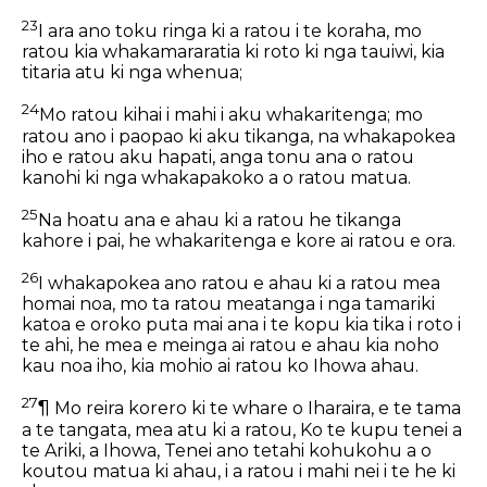
23
I ara ano toku ringa ki a ratou i te koraha, mo
ratou kia whakamararatia ki roto ki nga tauiwi, kia
titaria atu ki nga whenua;
24
Mo ratou kihai i mahi i aku whakaritenga; mo
ratou ano i paopao ki aku tikanga, na whakapokea
iho e ratou aku hapati, anga tonu ana o ratou
kanohi ki nga whakapakoko a o ratou matua.
25
Na hoatu ana e ahau ki a ratou he tikanga
kahore i pai, he whakaritenga e kore ai ratou e ora.
26
I whakapokea ano ratou e ahau ki a ratou mea
homai noa, mo ta ratou meatanga i nga tamariki
katoa e oroko puta mai ana i te kopu kia tika i roto i
te ahi, he mea e meinga ai ratou e ahau kia noho
kau noa iho, kia mohio ai ratou ko Ihowa ahau.
27
¶ Mo reira korero ki te whare o Iharaira, e te tama
a te tangata, mea atu ki a ratou, Ko te kupu tenei a
te Ariki, a Ihowa, Tenei ano tetahi kohukohu a o
koutou matua ki ahau, i a ratou i mahi nei i te he ki