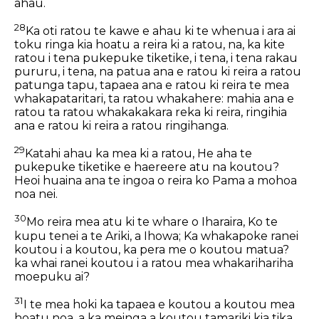
ahau.
28
Ka oti ratou te kawe e ahau ki te whenua i ara ai
toku ringa kia hoatu a reira ki a ratou, na, ka kite
ratou i tena pukepuke tiketike, i tena, i tena rakau
pururu, i tena, na patua ana e ratou ki reira a ratou
patunga tapu, tapaea ana e ratou ki reira te mea
whakapataritari, ta ratou whakahere: mahia ana e
ratou ta ratou whakakakara reka ki reira, ringihia
ana e ratou ki reira a ratou ringihanga.
29
Katahi ahau ka mea ki a ratou, He aha te
pukepuke tiketike e haereere atu na koutou?
Heoi huaina ana te ingoa o reira ko Pama a mohoa
noa nei.
30
Mo reira mea atu ki te whare o Iharaira, Ko te
kupu tenei a te Ariki, a Ihowa; Ka whakapoke ranei
koutou i a koutou, ka pera me o koutou matua?
ka whai ranei koutou i a ratou mea whakarihariha
moepuku ai?
31
I te mea hoki ka tapaea e koutou a koutou mea
hoatu noa, a ka meinga a koutou tamariki kia tika