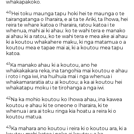
whakapakoko.
40
Hei toku maunga tapu hoki hei te maunga o te
tairangatanga o Iharaira, e ai ta te Ariki, ta Ihowa, hei
reira te whare katoa o Iharaira, ratou katoa i te
whenua, mahi ai ki ahau: ko te wahi tera e manako
ai ahau ki a ratou, ko te wahi tera e mea ake ai ahau
ki a koutou whakahere maku, ki nga matamua o a
koutou mea e tapae mai ai, ki a koutou mea tapu
katoa.
41
Ka manako ahau ki a koutou, ano he
whakakakara reka, ina tangohia mai koutou e ahau
i roto i nga iwi, ina huihuia mai i nga whenua i
whakamararatia atu ai koutou; a ka ai koutou hei
whakatapu moku i te tirohanga a nga iwi.
42
Na ka mohio koutou ko Ihowa ahau, ina kawea
koutou e ahau ki te oneone o Iharaira, ki te
whenua i ara ai toku ringa kia hoatu a reira ki o
koutou matua.
43
Ka mahara ano koutou i reira ki o koutou ara, ki a