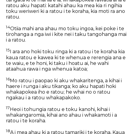
ratou aku hapati: katahi ahau ka mea kia ri ngihia
toku weriweri ki a ratou i te koraha, kia moti ra ano
ratou.
14
Otiia mahi ana ahau mo toku ingoa, kei poke i te
tirohanga a nga iwi i kite nei i taku tangohanga mai
i a ratou.
15
I ara ano hoki toku ringa ki a ratou i te koraha kia
kaua ratou e kawea ki te whenua e rerengia ana e
te waiu, e te honi, ki taku i hoatu ai, he wahi
ataahua rawa i nga whenua katoa;
16
Mo ratou i paopao ki aku whakaritenga, a kihai i
haere i runga i aku tikanga; ko aku hapati hoki
whakapokea iho e ratou; he whai no o ratou
ngakau i a ratou whakapakoko.
17
Heoi i tohungia ratou e toku kanohi, kihai i
whakangaromia, kihai ano ahau i whakamoti i a
ratou i te koraha.
18
A i mea ahau ki a ratou tamariki i te koraha, Kaua