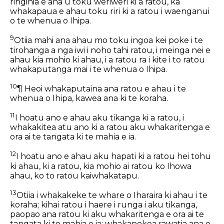
ringihia e aha u toku weriweri ki a ratou, ka
whakapaua e ahau toku riri ki a ratou i waenganui
o te whenua o Ihipa.
9
Otiia mahi ana ahau mo toku ingoa kei poke i te
tirohanga a nga iwi i noho tahi ratou, i meinga nei e
ahau kia mohio ki ahau, i a ratou ra i kite i to ratou
whakaputanga mai i te whenua o Ihipa.
10
¶ Heoi whakaputaina ana ratou e ahau i te
whenua o Ihipa, kawea ana ki te koraha.
11
I hoatu ano e ahau aku tikanga ki a ratou, i
whakakitea atu ano ki a ratou aku whakaritenga e
ora ai te tangata ki te mahia e ia.
12
I hoatu ano e ahau aku hapati ki a ratou hei tohu
ki ahau, ki a ratou, kia mohio ai ratou ko Ihowa
ahau, ko to ratou kaiwhakatapu.
13
Otiia i whakakeke te whare o Iharaira ki ahau i te
koraha; kihai ratou i haere i runga i aku tikanga,
paopao ana ratou ki aku whakaritenga e ora ai te
tangata ki te mahia e ia; whakapokea rawatia ana e