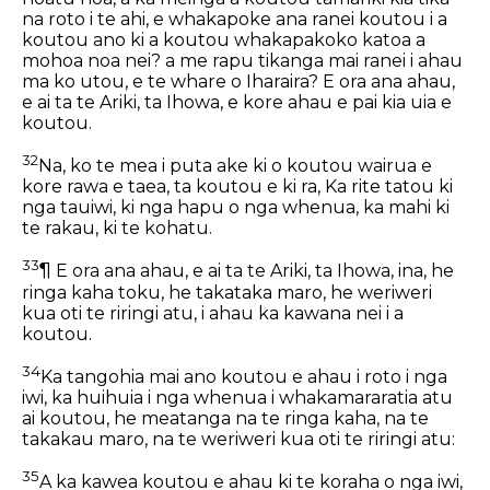
na roto i te ahi, e whakapoke ana ranei koutou i a
koutou ano ki a koutou whakapakoko katoa a
mohoa noa nei? a me rapu tikanga mai ranei i ahau
ma ko utou, e te whare o Iharaira? E ora ana ahau,
e ai ta te Ariki, ta Ihowa, e kore ahau e pai kia uia e
koutou.
32
Na, ko te mea i puta ake ki o koutou wairua e
kore rawa e taea, ta koutou e ki ra, Ka rite tatou ki
nga tauiwi, ki nga hapu o nga whenua, ka mahi ki
te rakau, ki te kohatu.
33
¶ E ora ana ahau, e ai ta te Ariki, ta Ihowa, ina, he
ringa kaha toku, he takataka maro, he weriweri
kua oti te riringi atu, i ahau ka kawana nei i a
koutou.
34
Ka tangohia mai ano koutou e ahau i roto i nga
iwi, ka huihuia i nga whenua i whakamararatia atu
ai koutou, he meatanga na te ringa kaha, na te
takakau maro, na te weriweri kua oti te riringi atu:
35
A ka kawea koutou e ahau ki te koraha o nga iwi,