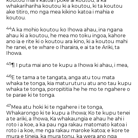
koutou mahi katoa i poke ai koutou; a ka
whakarihariha koutou ki a koutou, ki ta koutou
ake titiro, mo nga mea kikino katoa i mahia e
koutou.
44
A ka mohio koutou ko Ihowa ahau, ina ngana
ahau ki a koutou, he mea mo toku ingoa, kahore
ano ia e rite ki o koutou ara kino, ki a koutou mahi
he ranei, e te whare o Iharaira, e ai ta te Ariki, ta
Ihowa.
45
¶ I puta mai ano te kupu a Ihowa ki ahau, i mea,
46
E te tama a te tangata, anga atu tou mata
whaka te tonga, kia maturuturu atu ano tau kupu
whaka te tonga, poropititia he he mo te ngahere o
te parae ki te tonga.
47
Mea atu hoki ki te ngahere i te tonga,
Whakarongo ki te kupu a Ihowa; Ko te kupu tenei
a te ariki, a Ihowa, Ka whakaungia e ahau he ahi i
roto i a koe, a ka pau nga rakau matomato katoa i
roto i a koe, me nga rakau maroke katoa; e kore te
mura e tineia, ka mura tonu, ka wera ano nga