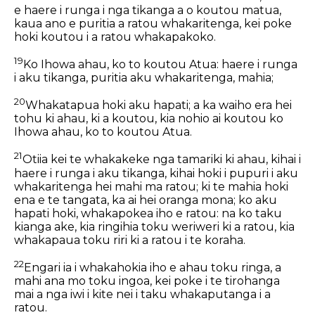
e haere i runga i nga tikanga a o koutou matua,
kaua ano e puritia a ratou whakaritenga, kei poke
hoki koutou i a ratou whakapakoko.
19
Ko Ihowa ahau, ko to koutou Atua: haere i runga
i aku tikanga, puritia aku whakaritenga, mahia;
20
Whakatapua hoki aku hapati; a ka waiho era hei
tohu ki ahau, ki a koutou, kia nohio ai koutou ko
Ihowa ahau, ko to koutou Atua.
21
Otiia kei te whakakeke nga tamariki ki ahau, kihai i
haere i runga i aku tikanga, kihai hoki i pupuri i aku
whakaritenga hei mahi ma ratou; ki te mahia hoki
ena e te tangata, ka ai hei oranga mona; ko aku
hapati hoki, whakapokea iho e ratou: na ko taku
kianga ake, kia ringihia toku weriweri ki a ratou, kia
whakapaua toku riri ki a ratou i te koraha.
22
Engari ia i whakahokia iho e ahau toku ringa, a
mahi ana mo toku ingoa, kei poke i te tirohanga
mai a nga iwi i kite nei i taku whakaputanga i a
ratou.