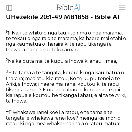
UHezekile 20:1-49 MB1858 - Bible AI
1
¶ Na, i te whitu o nga tau, i te rima o nga marama, i
te tekau o nga ra o te marama, ka haere mai etahi o
nga kaumatua o Iharaira ki te rapu tikanga i a
Ihowa, a noho ana i toku aroaro.
2
Na ka puta mai te kupu a Ihowa ki ahau; i mea,
3
E te tama a te tangata, korero ki nga kaumatua o
Iharaira; mea atu ki a ratou, Ko te kupu tenei a te
Ariki, a Ihowa; i haere mai ranei koutou ki te rapu
tikanga i ahau? E ora ana ahau, e kore ahau e pai
kia rapua e koutou he tikanga i ahau, e ai ta te Ariki,
ta Ihowa.
4
E whakawa ranei koe i a ratou, e te tama a te
tangata, e whakawa ranei koe? meinga kia mohio
ratou ki nga mea whakarihariha a o ratou matua: