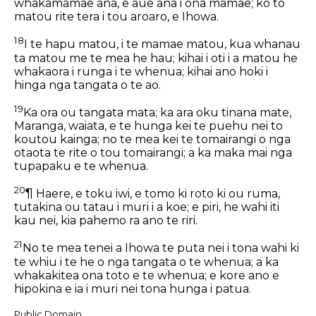
whakamamae ana, e aue ana i ona mamae; ko to
matou rite tera i tou aroaro, e Ihowa.
18
I te hapu matou, i te mamae matou, kua whanau
ta matou me te mea he hau; kihai i oti i a matou he
whakaora i runga i te whenua; kihai ano hoki i
hinga nga tangata o te ao.
19
Ka ora ou tangata mata; ka ara oku tinana mate,
Maranga, waiata, e te hunga kei te puehu nei to
koutou kainga; no te mea kei te tomairangi o nga
otaota te rite o tou tomairangi; a ka maka mai nga
tupapaku e te whenua.
20
¶ Haere, e toku iwi, e tomo ki roto ki ou ruma,
tutakina ou tatau i muri i a koe; e piri, he wahi iti
kau nei, kia pahemo ra ano te riri.
21
No te mea tenei a Ihowa te puta nei i tona wahi ki
te whiu i te he o nga tangata o te whenua; a ka
whakakitea ona toto e te whenua; e kore ano e
hipokina e ia i muri nei tona hunga i patua.
Public Domain