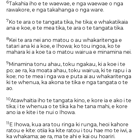
6
Takahia iho e te waewae, e nga waewae o nga
rawakore, e nga takahanga o nga ware.
7
Ko te ara o te tangata tika, he tika; e whakatikaia
ana e koe, e te mea tika, te ara o te tangata tika.
8
Kei te ara nei ano matou o au whakaritenga e
tatari ana ki a koe, e Ihowa; ko tou ingoa, ko te
mahara ki a koe ta o matou wairua e minamina nei.
9
Minamina tonu ahau, toku ngakau, ki a koe i te
po; ae ra, ka moata ahau, toku wairua, ki te rapu i a
koe; no te mea i nga wa e puta ai au whakaritenga
ki te whenua, ka akona te tika e nga tangata o te
ao.
10
Atawhaitia iho te tangata kino, e kore ia e ako i te
tika; i te whenua o te tika ka he tana mahi, e kore
ano ia e kite i te nui o Ihowa.
11
E Ihowa, kua ara tou ringa ki runga, heoi kahore
ratou e kite: otiia ka kite ratou i tou hae mo te iwi, a
ka whakama; ae ra, ma te ahi e kai ou hoariri.