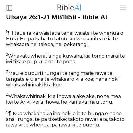
UIsaya 26:1-21 MB1858 - Bible AI
1
¶ I taua ra ka waiatatia tenei waiata i te whenua o
Hura. He pa kaha to tatou; ka whakaritea e ia te
whakaora hei taiepa, hei pekerangi.
2
Whakatuwheratia nga kuwaha, kia tomo mai ai te
iwi tika e pupuri ana i te pono.
3
Mau e pupuri i runga i te rangimarie rawa te
tangata e u ana te whakaaro ki a koe; nana hoki i
whakawhirinaki ki a koe.
4
Whakawhirinaki ki a Ihowa a ake ake, no te mea
kei te Ariki, kei a Ihowa, he kamaka mau tonu.
5
¶ Kua whakahokia iho hoki e ia te hunga e noho
ana i runga, te pa tiketike; takoto rawa i a ia, takoto
rawa ki te whenua, pa rawa ki te puehu: