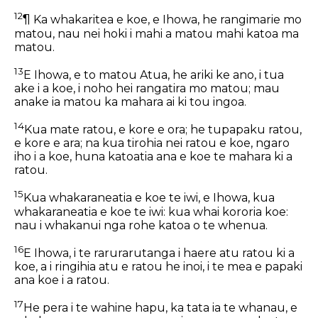
12
¶ Ka whakaritea e koe, e Ihowa, he rangimarie mo
matou, nau nei hoki i mahi a matou mahi katoa ma
matou.
13
E Ihowa, e to matou Atua, he ariki ke ano, i tua
ake i a koe, i noho hei rangatira mo matou; mau
anake ia matou ka mahara ai ki tou ingoa.
14
Kua mate ratou, e kore e ora; he tupapaku ratou,
e kore e ara; na kua tirohia nei ratou e koe, ngaro
iho i a koe, huna katoatia ana e koe te mahara ki a
ratou.
15
Kua whakaraneatia e koe te iwi, e Ihowa, kua
whakaraneatia e koe te iwi: kua whai kororia koe:
nau i whakanui nga rohe katoa o te whenua.
16
E Ihowa, i te rarurarutanga i haere atu ratou ki a
koe, a i ringihia atu e ratou he inoi, i te mea e papaki
ana koe i a ratou.
17
He pera i te wahine hapu, ka tata ia te whanau, e